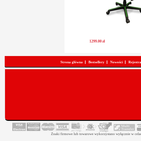
1299
.
00
zł
Strona główna
Bestsellery
Nowości
Rejestr
Znaki firmowe lub towarowe wykorzystano wyłącznie w celach