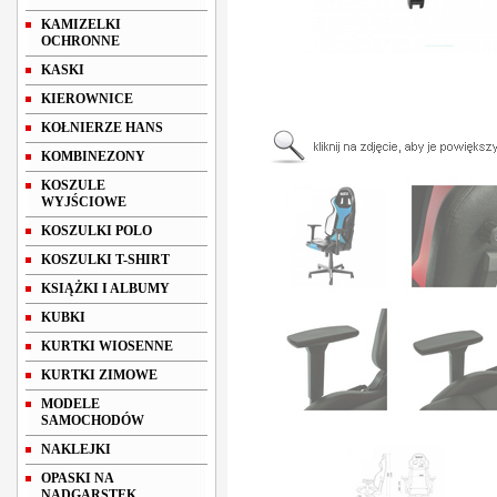
KAMIZELKI
OCHRONNE
KASKI
KIEROWNICE
KOŁNIERZE HANS
KOMBINEZONY
KOSZULE
WYJŚCIOWE
KOSZULKI POLO
KOSZULKI T-SHIRT
KSIĄŻKI I ALBUMY
KUBKI
KURTKI WIOSENNE
KURTKI ZIMOWE
MODELE
SAMOCHODÓW
NAKLEJKI
OPASKI NA
NADGARSTEK