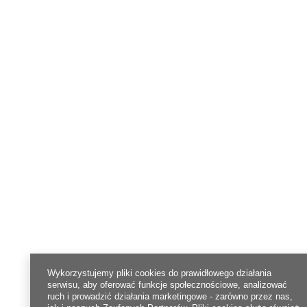
Wykorzystujemy pliki cookies do prawidłowego działania
serwisu, aby oferować funkcje społecznościowe, analizować
ruch i prowadzić działania marketingowe - zarówno przez nas,