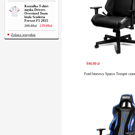
Koszulka T-shirt
męska Drivers
Oversized Team
biała Scuderia
Ferrari F1 2025
399
.
00
zł
239
.
00
zł
Zobacz wszystkie
846
.
00
zł
Fotel biurowy Sparco Trooper czarn