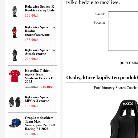
tylko będzie to możliwe.
Rękawice Sparco K-
Rookie czarny/biały
E-mail:
153
.
00
zł
Pytanie:
Rękawice Sparco K-
Rookie
czarne/czerwone
153
.
00
zł
Rękawice Sparco K-
Attack czarne
206
.
00
zł
pola ozn
Koszulka T-shirt
męska Team
Osoby, które kupiły ten produkt
Scuderia Ferrari F1
2025
309
.
00
zł
216
.
00
zł
Fotel biurowy Sparco Coach 
Rękawice Sparco
MECA-3 czarne
158
.
00
zł
Czapka z daszkiem
Team Max
Verstappen Red Bull
Racing F1 2026
209
.
00
zł