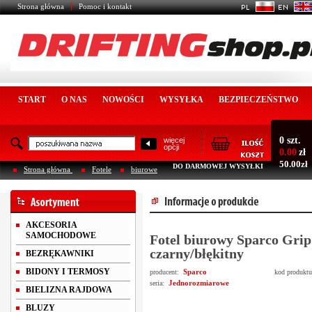
Strona główna
Pomoc i kontakt
START
O NAS
NOWOŚCI
WYSYŁKA
BEZPIECZEŃSTWO
0 szt.
więcej
opcji
0.00
zł
50.00zł
DO DARMOWEJ WYSYŁKI
Strona główna
Fotele
biurowe
AKCESORIA
SAMOCHODOWE
Fotel biurowy Sparco Gri
czarny/błękitny
BEZRĘKAWNIKI
BIDONY I TERMOSY
Sparco
producent:
kod produkt
Jednorozmiarowe
seria:
BIELIZNA RAJDOWA
BLUZY