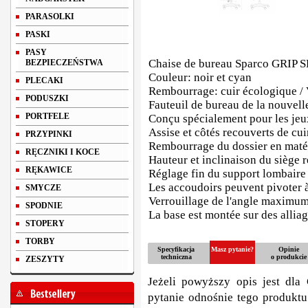
PARASOLKI
PASKI
PASY
Chaise de bureau Sparco GRIP S
BEZPIECZEŃSTWA
Couleur: noir et cyan
PLECAKI
Rembourrage: cuir écologique /
PODUSZKI
Fauteuil de bureau de la nouvell
PORTFELE
Conçu spécialement pour les jeu
Assise et côtés recouverts de cu
PRZYPINKI
Rembourrage du dossier en matéri
RĘCZNIKI I KOCE
Hauteur et inclinaison du siège 
RĘKAWICE
Réglage fin du support lombaire
Les accoudoirs peuvent pivoter 
SMYCZE
Verrouillage de l'angle maximum
SPODNIE
La base est montée sur des allia
STOPERY
TORBY
Specyfikacja
Masz pytanie?
Opinie
techniczna
o produkcie
ZESZYTY
Jeżeli powyższy opis jest dla 
pytanie odnośnie tego produktu