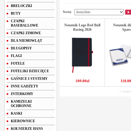
BRELOCZKI
Sortuj:
BUTY
CZAPKI
Notatnik Logo Red Bull
Notatnik dl
BASEBALLOWE
Racing 2026
Sparc
CZAPKI ZIMOWE
DLA NIEMOWLĄT
DŁUGOPISY
FLAGI
FOTELE
FOTELIKI DZIECIĘCE
GAŚNICE I SYSTEMY
109.00zł
110.00
INNE GADŻETY
<< poprz
INTERKOMY
KAMIZELKI
OCHRONNE
KASKI
KIEROWNICE
KOŁNIERZE HANS