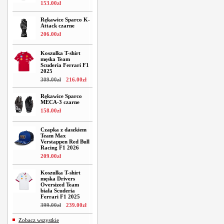
153
.
00
zł
Rękawice Sparco K-
Attack czarne
206
.
00
zł
Koszulka T-shirt
męska Team
Scuderia Ferrari F1
2025
309
.
00
zł
216
.
00
zł
Rękawice Sparco
MECA-3 czarne
158
.
00
zł
Czapka z daszkiem
Team Max
Verstappen Red Bull
Racing F1 2026
209
.
00
zł
Koszulka T-shirt
męska Drivers
Oversized Team
biała Scuderia
Ferrari F1 2025
399
.
00
zł
239
.
00
zł
Zobacz wszystkie