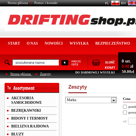
Strona główna
Pomoc i kontakt
START
O NAS
NOWOŚCI
WYSYŁKA
BEZPIECZEŃSTWO
0 szt.
więcej
opcji
0.00
zł
50.00zł
DO DARMOWEJ WYSYŁKI
Strona główna
Zeszyty
Zeszyty
AKCESORIA
Cena
Marka
SAMOCHODOWE
poniż
BEZRĘKAWNIKI
powy
BIDONY I TERMOSY
od
BIELIZNA RAJDOWA
BLUZY