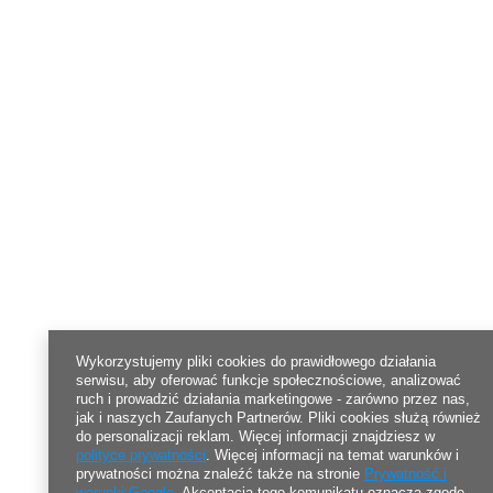
Wykorzystujemy pliki cookies do prawidłowego działania
serwisu, aby oferować funkcje społecznościowe, analizować
ruch i prowadzić działania marketingowe - zarówno przez nas,
jak i naszych Zaufanych Partnerów. Pliki cookies służą również
do personalizacji reklam. Więcej informacji znajdziesz w
polityce prywatności
. Więcej informacji na temat warunków i
prywatności można znaleźć także na stronie
Prywatność i
warunki Google
. Akceptacja tego komunikatu oznacza zgodę