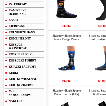
INTERKOMY
KAMIZELKI
OCHRONNE
KASKI
63.00zł
148.00
KIEROWNICE
KOŁNIERZE HANS
Skarpety długie Sparco
Skarpety dług
KOMBINEZONY
Iconic Design Panda
Iconic Design
KOSZULE
WYJŚCIOWE
KOSZULKI POLO
KOSZULKI T-SHIRT
KSIĄŻKI I ALBUMY
KUBKI
KURTKI WIOSENNE
69.00zł
69.00
KURTKI ZIMOWE
Skarpety długie Sparco
Skarpety Spa
MODELE
Prime+ czarne (FIA)
RW-10 czarn
SAMOCHODÓW
NAKLEJKI