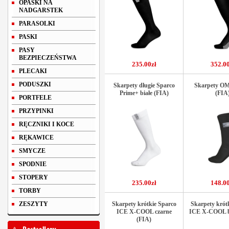
OPASKI NA
NADGARSTEK
PARASOLKI
PASKI
PASY
BEZPIECZEŃSTWA
235.00zł
352.00
PLECAKI
PODUSZKI
Skarpety długie Sparco
Skarpety OM
Prime+ białe (FIA)
(FIA
PORTFELE
PRZYPINKI
RĘCZNIKI I KOCE
RĘKAWICE
SMYCZE
SPODNIE
STOPERY
235.00zł
148.00
TORBY
ZESZYTY
Skarpety krótkie Sparco
Skarpety krót
ICE X-COOL czarne
ICE X-COOL bi
(FIA)