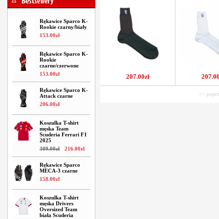
Rękawice Sparco K-
Rookie czarny/biały
153
.
00
zł
Rękawice Sparco K-
Rookie
czarne/czerwone
153
.
00
zł
207.00zł
207.00
Rękawice Sparco K-
<< poprz
Attack czarne
206
.
00
zł
Koszulka T-shirt
męska Team
Scuderia Ferrari F1
2025
309
.
00
zł
216
.
00
zł
Rękawice Sparco
MECA-3 czarne
158
.
00
zł
Koszulka T-shirt
męska Drivers
Oversized Team
biała Scuderia