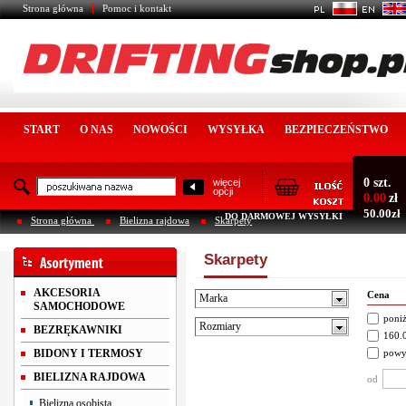
Strona główna
Pomoc i kontakt
START
O NAS
NOWOŚCI
WYSYŁKA
BEZPIECZEŃSTWO
0 szt.
więcej
opcji
0.00
zł
50.00zł
DO DARMOWEJ WYSYŁKI
Strona główna
Bielizna rajdowa
Skarpety
Skarpety
AKCESORIA
Cena
Marka
SAMOCHODOWE
poniż
Rozmiary
BEZRĘKAWNIKI
160.0
BIDONY I TERMOSY
powy
BIELIZNA RAJDOWA
od
Bielizna osobista