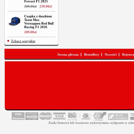
Ferrari F1 2025
399
.
00
zł
239
.
00
zł
Czapka z daszkiem
Team Max
Verstappen Red Bull
Racing F1 2026
209
.
00
zł
Zobacz wszystkie
Strona główna
Bestsellery
Nowości
Rejestr
Znaki firmowe lub towarowe wykorzystano wyłącznie w celach