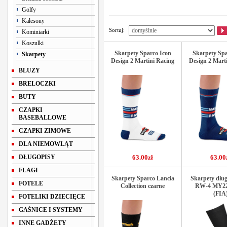
Golfy
Kalesony
Sortuj:
Kominiarki
Koszulki
Skarpety Sparco Icon
Skarpety Spa
Skarpety
Design 2 Martini Racing
Design 2 Mart
BLUZY
BRELOCZKI
BUTY
CZAPKI
BASEBALLOWE
CZAPKI ZIMOWE
DLA NIEMOWLĄT
DŁUGOPISY
63.00zł
63.00
FLAGI
Skarpety Sparco Lancia
Skarpety dług
FOTELE
Collection czarne
RW-4 MY22
(FIA
FOTELIKI DZIECIĘCE
GAŚNICE I SYSTEMY
INNE GADŻETY