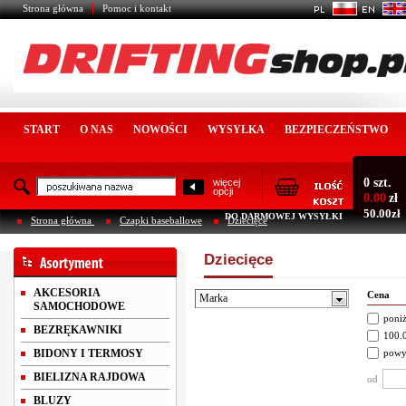
Strona główna
Pomoc i kontakt
START
O NAS
NOWOŚCI
WYSYŁKA
BEZPIECZEŃSTWO
0 szt.
więcej
opcji
0.00
zł
50.00zł
DO DARMOWEJ WYSYŁKI
Strona główna
Czapki baseballowe
Dziecięce
Dziecięce
AKCESORIA
Cena
Marka
SAMOCHODOWE
poniż
BEZRĘKAWNIKI
100.0
BIDONY I TERMOSY
powy
BIELIZNA RAJDOWA
od
BLUZY