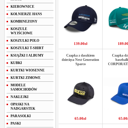
KIEROWNICE
KOŁNIERZE HANS
KOMBINEZONY
KOSZULE
WYJŚCIOWE
KOSZULKI POLO
139.00zł
189.00
KOSZULKI T-SHIRT
KSIĄŻKI I ALBUMY
Czapka z daszkiem
Czapka dzi
dziecięca Next Generation
basebal
KUBKI
Sparco
CORPORATE
KURTKI WIOSENNE
KURTKI ZIMOWE
MODELE
SAMOCHODÓW
NAKLEJKI
OPASKI NA
NADGARSTEK
PARASOLKI
65.00zł
65.00
PASKI