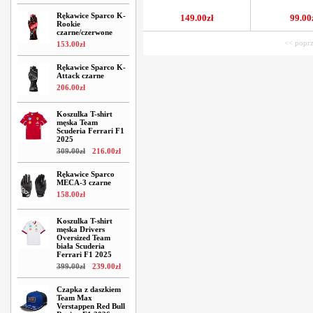
Rękawice Sparco K-
149.00zł
99.00
Rookie
czarne/czerwone
<< poprz
153
.
00
zł
Rękawice Sparco K-
Attack czarne
206
.
00
zł
Koszulka T-shirt
męska Team
Scuderia Ferrari F1
2025
309
.
00
zł
216
.
00
zł
Rękawice Sparco
MECA-3 czarne
158
.
00
zł
Koszulka T-shirt
męska Drivers
Oversized Team
biała Scuderia
Ferrari F1 2025
399
.
00
zł
239
.
00
zł
Czapka z daszkiem
Team Max
Verstappen Red Bull