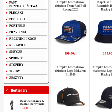
Czapka baseballowa
Kapelusz dz
PASY
dziecięca Team Red Bull
Essentials 
BEZPIECZEŃSTWA
Racing 2026
Racing 
PLECAKI
PODUSZKI
PORTFELE
PRZYPINKI
RĘCZNIKI I KOCE
RĘKAWICE
SMYCZE
199.00zł
179.00
SPODNIE
STOPERY
Czapka baseballowa
Czapka baseba
dziecięca Logo McLaren
maluchów Logo
TORBY
F1 2026
Racing 
ZESZYTY
Rękawice Sparco K-
Rookie czarny/biały
153
.
00
zł