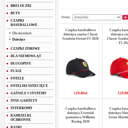
BRELOCZKI
BUTY
Sortuj:
CZAPKI
BASEBALLOWE
Czapka baseballowa
Czapka base
Dla dorosłych
dziecięca czarna Classic
dziecięca c
Scuderia Ferrari F1 2026
Classic Scuder
Dziecięce
F1 20
CZAPKI ZIMOWE
DLA NIEMOWLĄT
DŁUGOPISY
FLAGI
FOTELE
FOTELIKI DZIECIĘCE
129.00zł
129.00
GAŚNICE I SYSTEMY
INNE GADŻETY
INTERKOMY
Czapka baseballowa
Czapka base
dziecięca Essential
dziecięca Al
KAMIZELKI
granatowa Williams
Aston Martin
OCHRONNE
Racing 2026
KASKI