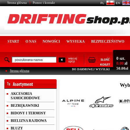
Strona główna
Pomoc i kontakt
START
O NAS
NOWOŚCI
WYSYŁKA
BEZPIECZEŃSTWO
0 szt.
więcej
opcji
0.00
zł
50.00zł
DO DARMOWEJ WYSYŁKI
Strona główna
Wybi
AKCESORIA
SAMOCHODOWE
BEZRĘKAWNIKI
BIDONY I TERMOSY
BIELIZNA RAJDOWA
BLUZY