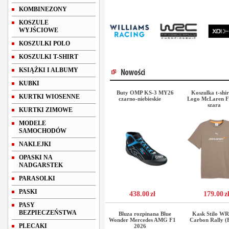
KOMBINEZONY
KOSZULE
WYJŚCIOWE
KOSZULKI POLO
KOSZULKI T-SHIRT
KSIĄŻKI I ALBUMY
KUBKI
Buty OMP KS-3 MY26
Koszulka t-shi
KURTKI WIOSENNE
czarno-niebieskie
Logo McLaren F
szara
KURTKI ZIMOWE
MODELE
SAMOCHODÓW
NAKLEJKI
OPASKI NA
NADGARSTEK
PARASOLKI
PASKI
438.00
zł
179.00
z
PASY
BEZPIECZEŃSTWA
Bluza rozpinana Blue
Kask Stilo W
Wonder Mercedes AMG F1
Carbon Rally (
PLECAKI
2026