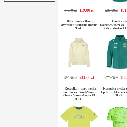
119.00
zł
191
149.00
zł
239.00
zł
Bluza męska Hoody
Kurtka mę
Oversized Williams Racing
przeciwdeszczowa 
2024
Aston Martin F1
239.00
zł
783
399.00
zł
979.00
zł
Koszulka t-shirt męska
Koszulka męska t
limonkowa Band Alonso
Up Team Mercede
Kimoa Aston Martin F1
2025
2024