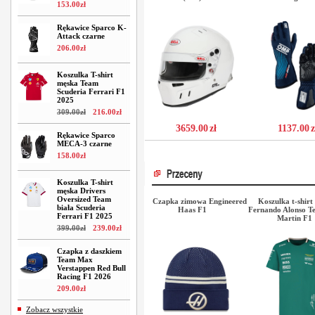
153
.
00
zł
Rękawice Sparco K-
Attack czarne
206
.
00
zł
Koszulka T-shirt
męska Team
Scuderia Ferrari F1
2025
309
.
00
zł
216
.
00
zł
3659.00
zł
1137.00
z
Rękawice Sparco
MECA-3 czarne
158
.
00
zł
Koszulka T-shirt
męska Drivers
Oversized Team
Czapka zimowa Engineered
Koszulka t-shirt 
biała Scuderia
Haas F1
Fernando Alonso T
Ferrari F1 2025
Martin F1
399
.
00
zł
239
.
00
zł
Czapka z daszkiem
Team Max
Verstappen Red Bull
Racing F1 2026
209
.
00
zł
Zobacz wszystkie