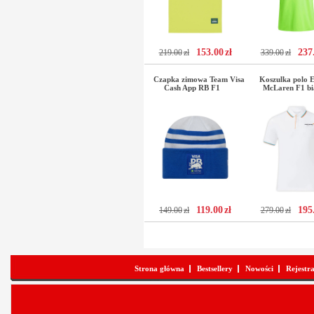
153.00
zł
237
219.00
zł
339.00
zł
Czapka zimowa Team Visa
Koszulka polo E
Cash App RB F1
McLaren F1 bi
119.00
zł
195
149.00
zł
279.00
zł
Strona główna
Bestsellery
Nowości
Rejestr