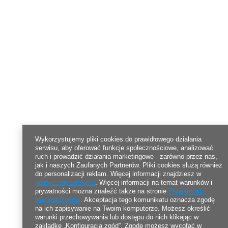
Wykorzystujemy pliki cookies do prawidłowego działania
serwisu, aby oferować funkcje społecznościowe, analizować
ruch i prowadzić działania marketingowe - zarówno przez nas,
jak i naszych Zaufanych Partnerów. Pliki cookies służą również
do personalizacji reklam. Więcej informacji znajdziesz w
polityce prywatności
. Więcej informacji na temat warunków i
prywatności można znaleźć także na stronie
Prywatność i
warunki Google
. Akceptacja tego komunikatu oznacza zgodę
na ich zapisywanie na Twoim komputerze. Możesz określić
warunki przechowywania lub dostępu do nich klikając w
zakładkę „Konfiguracja zgód”. Zgodę możesz wycofać w