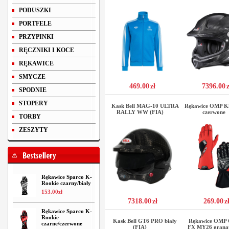
PODUSZKI
PORTFELE
PRZYPINKI
RĘCZNIKI I KOCE
RĘKAWICE
SMYCZE
469.00
zł
7396.00
z
SPODNIE
STOPERY
Kask Bell MAG-10 ULTRA
Rękawice OMP K
RALLY WW (FIA)
czerwone
TORBY
ZESZYTY
Rękawice Sparco K-
Rookie czarny/biały
153
.
00
zł
7318.00
zł
269.00
z
Rękawice Sparco K-
Rookie
Kask Bell GT6 PRO biały
Rękawice OMP 
czarne/czerwone
(FIA)
FX MY26 grana