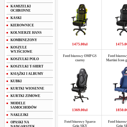
KAMIZELKI
OCHRONNE
KASKI
KIEROWNICE
KOŁNIERZE HANS
KOMBINEZONY
1475.00zł
1475.0
KOSZULE
WYJŚCIOWE
Fotel biurowy OMP GS
Fotel biurow
KOSZULKI POLO
czarny
Martini Icon 
KOSZULKI T-SHIRT
KSIĄŻKI I ALBUMY
KUBKI
KURTKI WIOSENNE
KURTKI ZIMOWE
MODELE
SAMOCHODÓW
1369.00zł
1850.0
NAKLEJKI
Fotel biurowy Sparco
Fotel biurow
OPASKI NA
Grip SKY
Grip 
NADGARSTEK