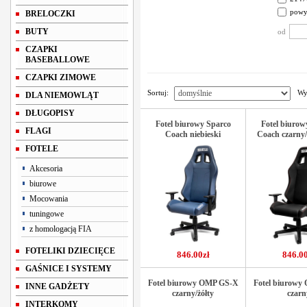
powy
BRELOCZKI
BUTY
od
CZAPKI
BASEBALLOWE
CZAPKI ZIMOWE
Sortuj:
Wy
DLA NIEMOWLĄT
DŁUGOPISY
Fotel biurowy Sparco
Fotel biurow
FLAGI
Coach niebieski
Coach czarny
FOTELE
Akcesoria
biurowe
Mocowania
tuningowe
z homologacją FIA
FOTELIKI DZIECIĘCE
846.00zł
846.00
GAŚNICE I SYSTEMY
Fotel biurowy OMP GS-X
Fotel biurowy
INNE GADŻETY
czarny/żółty
czarn
INTERKOMY