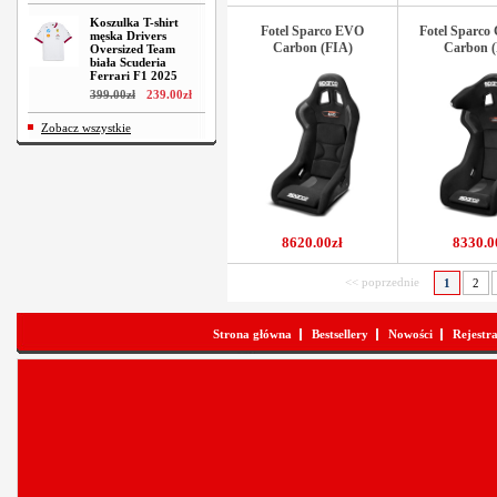
Koszulka T-shirt
Fotel Sparco EVO
Fotel Sparco 
męska Drivers
Carbon (FIA)
Carbon (
Oversized Team
biała Scuderia
Ferrari F1 2025
399
.
00
zł
239
.
00
zł
Zobacz wszystkie
8620.00zł
8330.0
<< poprzednie
1
2
Strona główna
Bestsellery
Nowości
Rejestr