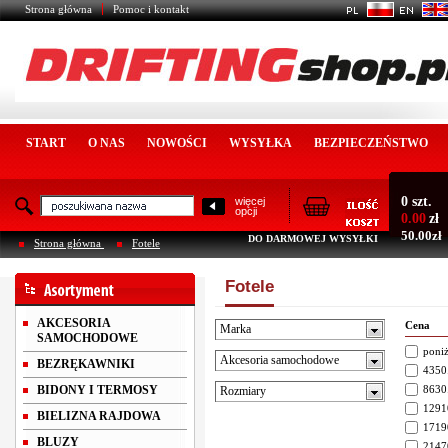
Strona główna
Pomoc i kontakt
START
O NAS
NOWOŚCI
WYSYŁKA
BEZPIECZEŃSTWO
0 szt.
więcej
opcji
0.00
zł
50.00zł
DO DARMOWEJ WYSYŁKI
Strona główna
Fotele
Fotele
AKCESORIA
Cena
Marka
SAMOCHODOWE
poniż
Akcesoria samochodowe
BEZRĘKAWNIKI
4350.
BIDONY I TERMOSY
8630.
Rozmiary
1291
BIELIZNA RAJDOWA
1719
BLUZY
2147