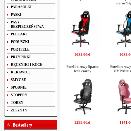
czarny/bł
PARASOLKI
PASKI
PASY
BEZPIECZEŃSTWA
PLECAKI
PODUSZKI
PORTFELE
1082.00zł
1082.0
PRZYPINKI
RĘCZNIKI I KOCE
Fotel biurowy Sparco
Fotel biurowy
Icon czarny
OMP Mini 
RĘKAWICE
SMYCZE
SPODNIE
STOPERY
TORBY
ZESZYTY
1299.00zł
1141.0