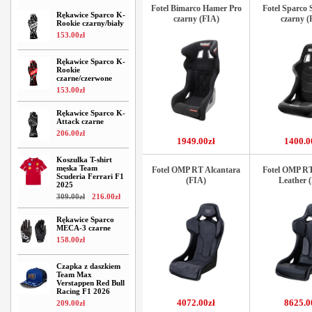
Fotel Bimarco Hamer Pro
Fotel Sparco 
Rękawice Sparco K-
czarny (FIA)
czarny (
Rookie czarny/biały
153
.
00
zł
Rękawice Sparco K-
Rookie
czarne/czerwone
153
.
00
zł
Rękawice Sparco K-
Attack czarne
206
.
00
zł
1949.00zł
1400.0
Koszulka T-shirt
męska Team
Fotel OMP RT Alcantara
Fotel OMP R
Scuderia Ferrari F1
(FIA)
Leather 
2025
309
.
00
zł
216
.
00
zł
Rękawice Sparco
MECA-3 czarne
158
.
00
zł
Czapka z daszkiem
Team Max
Verstappen Red Bull
Racing F1 2026
4072.00zł
8625.0
209
.
00
zł