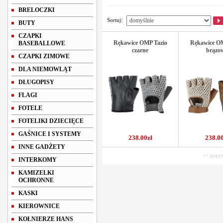
BRELOCZKI
Sortuj:
BUTY
CZAPKI
Rękawice OMP Tazio
Rękawice OM
BASEBALLOWE
czarne
brązo
CZAPKI ZIMOWE
DLA NIEMOWLĄT
DŁUGOPISY
FLAGI
FOTELE
FOTELIKI DZIECIĘCE
GAŚNICE I SYSTEMY
238.00zł
238.00
INNE GADŻETY
<< poprz
INTERKOMY
KAMIZELKI
OCHRONNE
KASKI
KIEROWNICE
KOŁNIERZE HANS