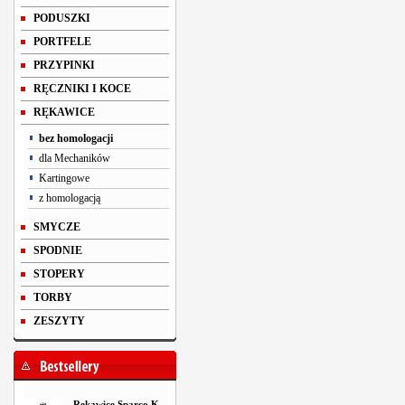
PODUSZKI
PORTFELE
PRZYPINKI
RĘCZNIKI I KOCE
RĘKAWICE
bez homologacji
dla Mechaników
Kartingowe
z homologacją
SMYCZE
SPODNIE
STOPERY
TORBY
ZESZYTY
Rękawice Sparco K-