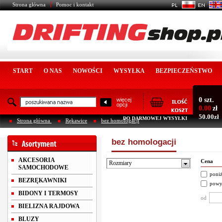
Strona główna
Pomoc i kontakt
START
O NAS
NOWOŚCI
WYSYŁKA
BEZPIECZEŃSTWO
0 szt.
więcej
opcji
0.00
zł
50.00zł
DO DARMOWEJ WYSYŁKI
Strona główna
Rękawice
bez homologacji
bez homologacji
AKCESORIA
Cena
Rozmiary
SAMOCHODOWE
poniż
BEZRĘKAWNIKI
powy
BIDONY I TERMOSY
od
BIELIZNA RAJDOWA
BLUZY