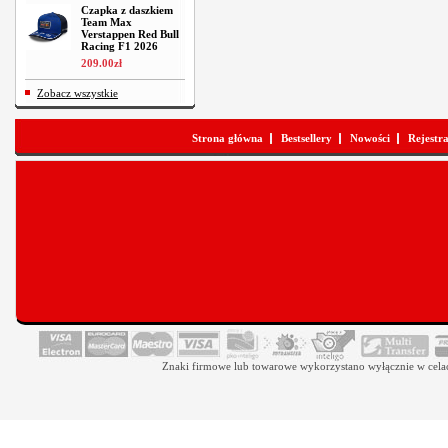
Czapka z daszkiem
Team Max
Verstappen Red Bull
Racing F1 2026
209
.
00
zł
Zobacz wszystkie
Strona główna
Bestsellery
Nowości
Rejestr
Znaki firmowe lub towarowe wykorzystano wyłącznie w celach