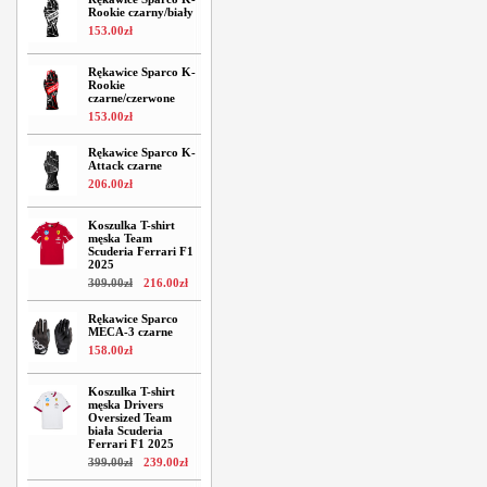
Rookie czarny/biały
153
.
00
zł
Rękawice Sparco K-
Rookie
czarne/czerwone
153
.
00
zł
Rękawice Sparco K-
Attack czarne
206
.
00
zł
Koszulka T-shirt
męska Team
Scuderia Ferrari F1
2025
309
.
00
zł
216
.
00
zł
Rękawice Sparco
MECA-3 czarne
158
.
00
zł
Koszulka T-shirt
męska Drivers
Oversized Team
biała Scuderia
Ferrari F1 2025
399
.
00
zł
239
.
00
zł