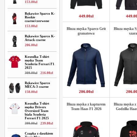
153
.
00
zł
Rękawice Sparco K-
449.00zł
449.00
Rookie
czarne/czerwone
153
.
00
zł
Bluza męska Sparco Grit
Bluza męska S
granatowa
szar
Rękawice Sparco K-
Attack czarne
206
.
00
zł
Koszulka T-shirt
męska Team
Scuderia Ferrari F1
2025
309
.
00
zł
216
.
00
zł
Rękawice Sparco
MECA-3 czarne
206.00zł
206.00
158
.
00
zł
Koszulka T-shirt
Bluza męska z kapturem
Bluza męska z
męska Drivers
Team Haas F1 2026
Godzilla Haa
Oversized Team
biała Scuderia
Ferrari F1 2025
399
.
00
zł
239
.
00
zł
Czapka z daszkiem