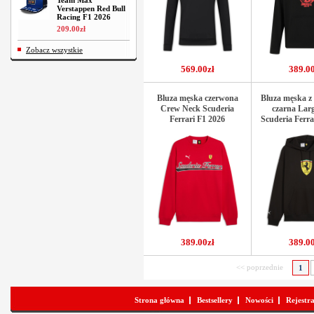
Team Max
Verstappen Red Bull
Racing F1 2026
209
.
00
zł
Zobacz wszystkie
569.00zł
389.00
Bluza męska czerwona
Bluza męska z
Crew Neck Scuderia
czarna Lar
Ferrari F1 2026
Scuderia Ferra
389.00zł
389.00
<< poprzednie
1
Strona główna
Bestsellery
Nowości
Rejestr