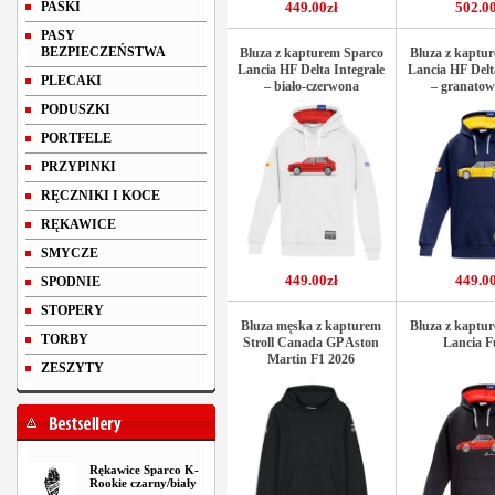
PASKI
449.00zł
502.00
PASY
BEZPIECZEŃSTWA
Bluza z kapturem Sparco
Bluza z kaptu
Lancia HF Delta Integrale
Lancia HF Delt
PLECAKI
– biało-czerwona
– granatow
PODUSZKI
PORTFELE
PRZYPINKI
RĘCZNIKI I KOCE
RĘKAWICE
SMYCZE
449.00zł
449.00
SPODNIE
STOPERY
Bluza męska z kapturem
Bluza z kaptu
TORBY
Stroll Canada GP Aston
Lancia F
Martin F1 2026
ZESZYTY
Rękawice Sparco K-
Rookie czarny/biały