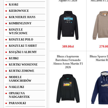
Alpine F1 2026
McLaren F1 2
KASKI
KIEROWNICE
KOŁNIERZE HANS
KOMBINEZONY
KOSZULE
WYJŚCIOWE
KOSZULKI POLO
KOSZULKI T-SHIRT
389.00zł
279.00
KSIĄŻKI I ALBUMY
Bluza z kapturem
Bluza Sparco 
KUBKI
Barcelona Fernando
Martini R
Alonso Aston Martin F1
KURTKI WIOSENNE
2026
KURTKI ZIMOWE
MODELE
SAMOCHODÓW
NAKLEJKI
OPASKI NA
NADGARSTEK
PARASOLKI