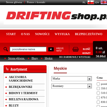
Strona główna
Pomoc i kontakt
START
O NAS
NOWOŚCI
WYSYŁKA
BEZPIECZEŃSTWO
0 szt.
więcej
opcji
0.00
zł
50.00zł
DO DARMOWEJ WYSYŁKI
Strona główna
Bluzy
Męskie
Męskie
AKCESORIA
Cena
Marka
SAMOCHODOWE
poniż
Rozmiary
BEZRĘKAWNIKI
350.0
BIDONY I TERMOSY
510.0
670.0
BIELIZNA RAJDOWA
830.0
BLUZY
powy