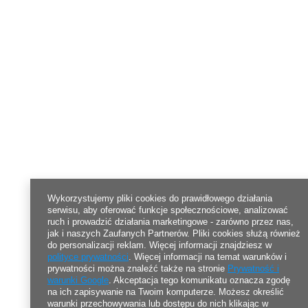
Wykorzystujemy pliki cookies do prawidłowego działania
serwisu, aby oferować funkcje społecznościowe, analizować
ruch i prowadzić działania marketingowe - zarówno przez nas,
jak i naszych Zaufanych Partnerów. Pliki cookies służą również
do personalizacji reklam. Więcej informacji znajdziesz w
polityce prywatności
. Więcej informacji na temat warunków i
prywatności można znaleźć także na stronie
Prywatność i
warunki Google
. Akceptacja tego komunikatu oznacza zgodę
na ich zapisywanie na Twoim komputerze. Możesz określić
warunki przechowywania lub dostępu do nich klikając w