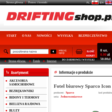
Strona główna
Pomoc i kontakt
START
O NAS
NOWOŚCI
WYSYŁKA
BEZPIECZEŃSTWO
0 szt.
więcej
opcji
0.00
zł
50.00zł
DO DARMOWEJ WYSYŁKI
Strona główna
Fotele
biurowe
AKCESORIA
SAMOCHODOWE
Fotel biurowy Sparco Icon 
BEZRĘKAWNIKI
Sparco
producent:
kod produkt
Jednorozmiarowe
seria:
BIDONY I TERMOSY
BIELIZNA RAJDOWA
BLUZY