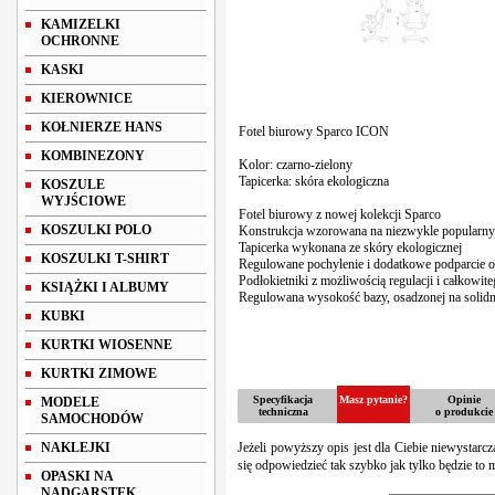
KAMIZELKI
OCHRONNE
KASKI
KIEROWNICE
KOŁNIERZE HANS
Fotel biurowy Sparco ICON
KOMBINEZONY
Kolor: czarno-zielony
Tapicerka: skóra ekologiczna
KOSZULE
WYJŚCIOWE
Fotel biurowy z nowej kolekcji Sparco
KOSZULKI POLO
Konstrukcja wzorowana na niezwykle popular
Tapicerka wykonana ze skóry ekologicznej
KOSZULKI T-SHIRT
Regulowane pochylenie i dodatkowe podparcie 
Podłokietniki z możliwością regulacji i całkowi
KSIĄŻKI I ALBUMY
Regulowana wysokość bazy, osadzonej na solid
KUBKI
KURTKI WIOSENNE
KURTKI ZIMOWE
Specyfikacja
Masz pytanie?
Opinie
MODELE
techniczna
o produkcie
SAMOCHODÓW
NAKLEJKI
Jeżeli powyższy opis jest dla Ciebie niewystarc
się odpowiedzieć tak szybko jak tylko będzie to 
OPASKI NA
NADGARSTEK