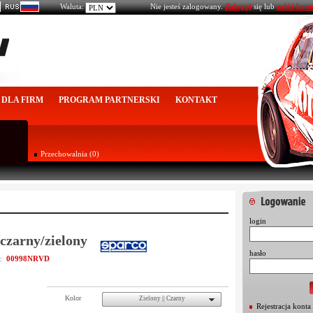
Waluta:
Nie jesteś zalogowany.
Zaloguj
się lub
załóż kont
DLA FIRM
PROGRAM PARTNERSKI
KONTAKT
Przechowalnia (0)
login
czarny/zielony
hasło
00998NRVD
u:
Kolor
Zielony || Czarny
Rejestracja konta