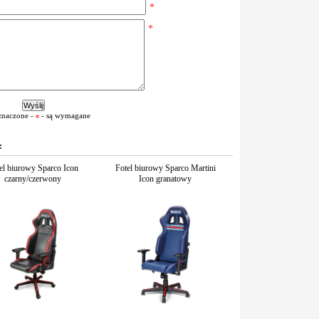
znaczone -
- są wymagane
:
el biurowy Sparco Icon
Fotel biurowy Sparco Martini
czarny/czerwony
Icon granatowy