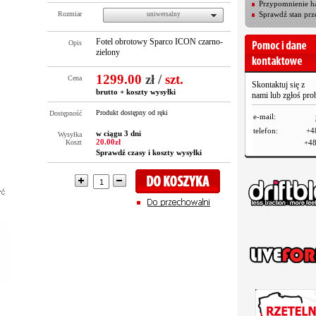
Przypomnienie ha
Rozmiar
Sprawdź stan prz
uniwersalny
Fotel obrotowy Sparco ICON czarno-
Opis
zielony
1299.00
zł
/
szt.
Cena
Skontaktuj się z
brutto +
koszty wysyłki
nami lub zgłoś pr
Produkt dostępny od ręki
Dostępność
e-mail:
telefon:
+4
w ciągu 3 dni
Wysyłka
20.00zł
Koszt
+48
Sprawdź czasy i koszty wysyłki