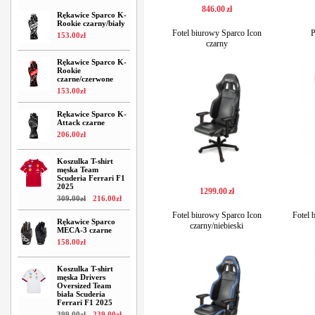
846
.
00
zł
Rękawice Sparco K-
Rookie czarny/biały
Fotel biurowy Sparco Icon
P
153
.
00
zł
czarny
Rękawice Sparco K-
Rookie
czarne/czerwone
153
.
00
zł
Rękawice Sparco K-
Attack czarne
206
.
00
zł
Koszulka T-shirt
męska Team
Scuderia Ferrari F1
2025
1299
.
00
zł
309
.
00
zł
216
.
00
zł
Fotel biurowy Sparco Icon
Fotel
Rękawice Sparco
czarny/niebieski
MECA-3 czarne
158
.
00
zł
Koszulka T-shirt
męska Drivers
Oversized Team
biała Scuderia
Ferrari F1 2025
399
.
00
zł
239
.
00
zł