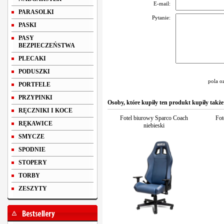
E-mail:
PARASOLKI
Pytanie:
PASKI
PASY
BEZPIECZEŃSTWA
PLECAKI
PODUSZKI
pola o
PORTFELE
PRZYPINKI
Osoby, które kupiły ten produkt kupiły także
RĘCZNIKI I KOCE
Fotel biurowy Sparco Coach
Fot
RĘKAWICE
niebieski
SMYCZE
SPODNIE
STOPERY
TORBY
ZESZYTY