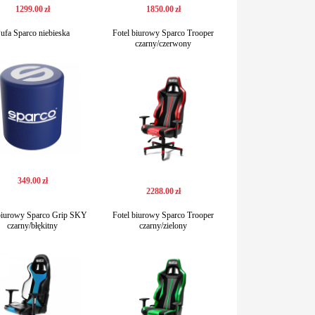
1299
.
00
zł
1850
.
00
zł
ufa Sparco niebieska
Fotel biurowy Sparco Trooper
czarny/czerwony
349
.
00
zł
2288
.
00
zł
 biurowy Sparco Grip SKY
Fotel biurowy Sparco Trooper
czarny/błękitny
czarny/zielony