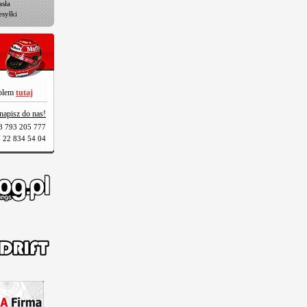
sła
esyłki
oblem
tutaj
napisz do nas!
8 793 205 777
 22 834 54 04