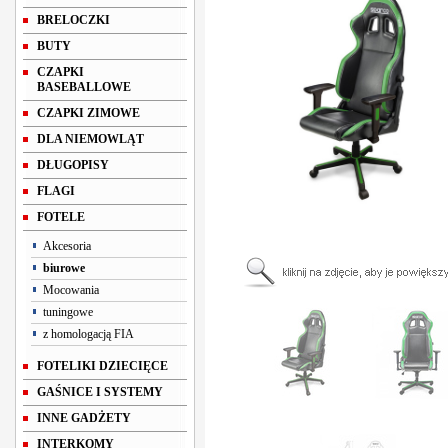
BRELOCZKI
BUTY
CZAPKI
BASEBALLOWE
CZAPKI ZIMOWE
DLA NIEMOWLĄT
DŁUGOPISY
FLAGI
FOTELE
Akcesoria
biurowe
Mocowania
tuningowe
z homologacją FIA
FOTELIKI DZIECIĘCE
GAŚNICE I SYSTEMY
INNE GADŻETY
INTERKOMY