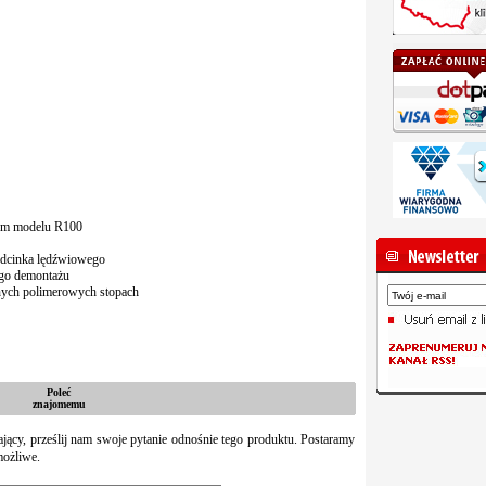
nym modelu R100
odcinka lędźwiowego
tego demontażu
nych polimerowych stopach
Poleć
znajomemu
zający, prześlij nam swoje pytanie odnośnie tego produktu. Postaramy
możliwe.