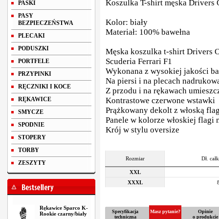
Koszulka T-shirt męska Drivers 
PASKI
PASY
Kolor: biały
BEZPIECZEŃSTWA
Materiał: 100% bawełna
PLECAKI
PODUSZKI
Męska koszulka t-shirt Drivers 
Scuderia Ferrari F1
PORTFELE
Wykonana z wysokiej jakości b
PRZYPINKI
Na piersi i na plecach nadrukow
RĘCZNIKI I KOCE
Z przodu i na rękawach umieszc
RĘKAWICE
Kontrastowe czerwone wstawki
Prążkowany dekolt z włoską fla
SMYCZE
Panele w kolorze włoskiej flagi
SPODNIE
Krój w stylu oversize
STOPERY
TORBY
Rozmiar
Dł. cał
ZESZYTY
XXL
XXXL
Rękawice Sparco K-
Specyfikacja
Masz pytanie?
Opinie
Rookie czarny/biały
techniczna
o produkcie