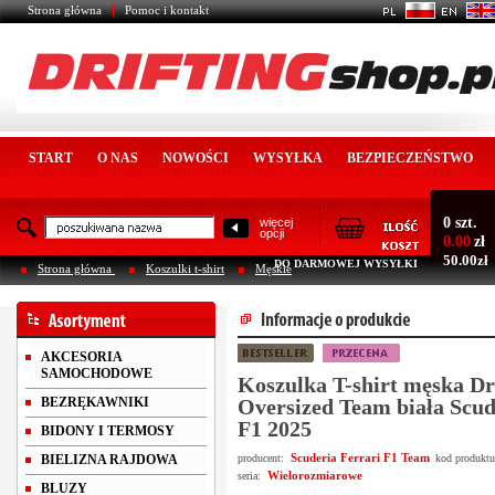
Strona główna
Pomoc i kontakt
START
O NAS
NOWOŚCI
WYSYŁKA
BEZPIECZEŃSTWO
0 szt.
więcej
opcji
0.00
zł
50.00zł
DO DARMOWEJ WYSYŁKI
Strona główna
Koszulki t-shirt
Męskie
AKCESORIA
SAMOCHODOWE
Koszulka T-shirt męska Dr
BEZRĘKAWNIKI
Oversized Team biała Scud
F1 2025
BIDONY I TERMOSY
Scuderia Ferrari F1 Team
BIELIZNA RAJDOWA
producent:
kod produkt
Wielorozmiarowe
seria:
BLUZY