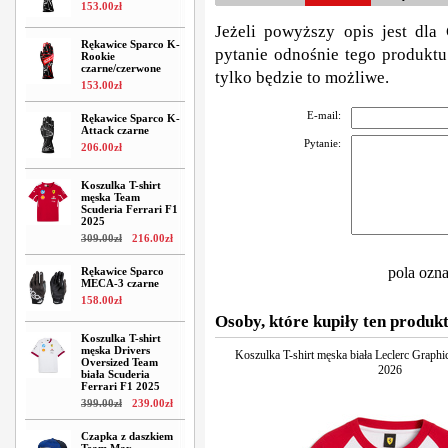
153
.
00
zł
Jeżeli powyższy opis jest dla 
Rękawice Sparco K-
pytanie odnośnie tego produktu
Rookie
czarne/czerwone
tylko będzie to możliwe.
153
.
00
zł
E-mail:
Rękawice Sparco K-
Attack czarne
Pytanie:
206
.
00
zł
Koszulka T-shirt
męska Team
Scuderia Ferrari F1
2025
309
.
00
zł
216
.
00
zł
pola ozn
Rękawice Sparco
MECA-3 czarne
158
.
00
zł
Osoby, które kupiły ten produkt
Koszulka T-shirt
męska Drivers
Koszulka T-shirt męska biała Leclerc Graphi
Oversized Team
2026
biała Scuderia
Ferrari F1 2025
399
.
00
zł
239
.
00
zł
Czapka z daszkiem