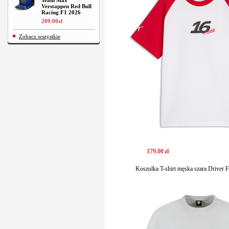
Team Max
Verstappen Red Bull
Racing F1 2026
209
.
00
zł
Zobacz wszystkie
179
.
00
zł
Koszulka T-shirt męska szara Driver F