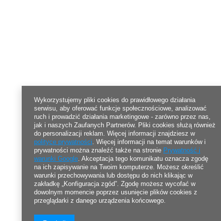
Wykorzystujemy pliki cookies do prawidłowego działania
serwisu, aby oferować funkcje społecznościowe, analizować
ruch i prowadzić działania marketingowe - zarówno przez nas,
jak i naszych Zaufanych Partnerów. Pliki cookies służą również
do personalizacji reklam. Więcej informacji znajdziesz w
polityce prywatności
. Więcej informacji na temat warunków i
prywatności można znaleźć także na stronie
Prywatność i
warunki Google
. Akceptacja tego komunikatu oznacza zgodę
na ich zapisywanie na Twoim komputerze. Możesz określić
warunki przechowywania lub dostępu do nich klikając w
zakładkę „Konfiguracja zgód”. Zgodę możesz wycofać w
dowolnym momencie poprzez usunięcie plików cookies z
przeglądarki z danego urządzenia końcowego.