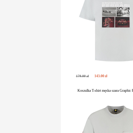
143
.
00
zł
179
.
00
zł
Koszulka T-shirt męska szara Graphic 