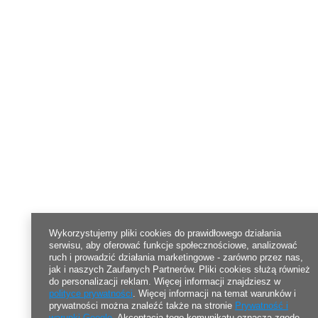
Wykorzystujemy pliki cookies do prawidłowego działania
serwisu, aby oferować funkcje społecznościowe, analizować
ruch i prowadzić działania marketingowe - zarówno przez nas,
jak i naszych Zaufanych Partnerów. Pliki cookies służą również
do personalizacji reklam. Więcej informacji znajdziesz w
polityce prywatności
. Więcej informacji na temat warunków i
prywatności można znaleźć także na stronie
Prywatność i
warunki Google
. Akceptacja tego komunikatu oznacza zgodę