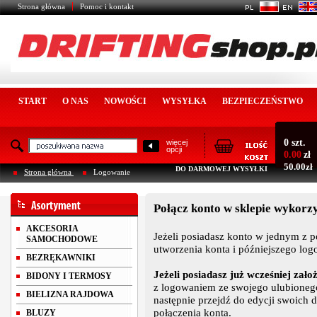
Strona główna
Pomoc i kontakt
START
O NAS
NOWOŚCI
WYSYŁKA
BEZPIECZEŃSTWO
0 szt.
więcej
opcji
0.00
zł
50.00zł
DO DARMOWEJ WYSYŁKI
Strona główna
Logowanie
Połącz konto w sklepie wykorzy
AKCESORIA
Jeżeli posiadasz konto w jednym z 
SAMOCHODOWE
utworzenia konta i późniejszego log
BEZRĘKAWNIKI
Jeżeli posiadasz już wcześniej zało
BIDONY I TERMOSY
z logowaniem ze swojego ulubionego 
BIELIZNA RAJDOWA
następnie przejdź do edycji swoich 
połączenia konta.
BLUZY