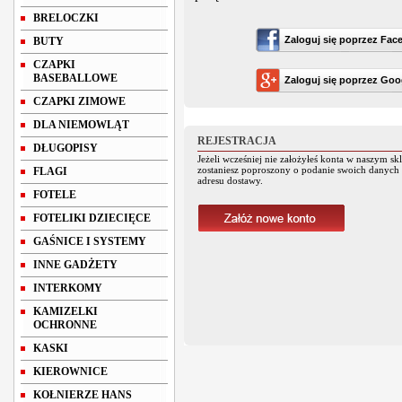
BRELOCZKI
Zaloguj się poprzez
Fac
BUTY
CZAPKI
BASEBALLOWE
Zaloguj się poprzez
Goo
CZAPKI ZIMOWE
DLA NIEMOWLĄT
REJESTRACJA
DŁUGOPISY
Jeżeli wcześniej nie założyłeś konta w naszym skl
zostaniesz poproszony o podanie swoich danych 
FLAGI
adresu dostawy.
FOTELE
FOTELIKI DZIECIĘCE
GAŚNICE I SYSTEMY
INNE GADŻETY
INTERKOMY
KAMIZELKI
OCHRONNE
KASKI
KIEROWNICE
KOŁNIERZE HANS