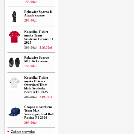
153
.
00
zł
Rękawice Sparco K-
Attack czarne
206
.
00
zł
Koszulka T-shirt
męska Team
Scuderia Ferrari F1
2025
309
.
00
zł
216
.
00
zł
Rękawice Sparco
MECA-3 czarne
158
.
00
zł
Koszulka T-shirt
męska Drivers
Oversized Team
biała Scuderia
Ferrari F1 2025
399
.
00
zł
239
.
00
zł
Czapka z daszkiem
Team Max
Verstappen Red Bull
Racing F1 2026
209
.
00
zł
Zobacz wszystkie