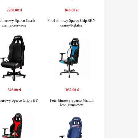
2288
.
00
zł
846
.
00
zł
l biurowy Sparco Coach
Fotel biurowy Sparco Grip SKY
czarny/czerwony
czarny/błękitny
846
.
00
zł
1082
.
00
zł
 biurowy Sparco Grip SKY
Fotel biurowy Sparco Martini
Icon granatowy