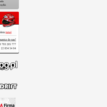
sła
esyłki
oblem
tutaj
napisz do nas!
8 793 205 777
 22 834 54 04