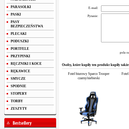
PARASOLKI
E-mail:
PASKI
Pytanie:
PASY
BEZPIECZEŃSTWA
PLECAKI
PODUSZKI
PORTFELE
pola o
PRZYPINKI
RĘCZNIKI I KOCE
Osoby, które kupiły ten produkt kupiły także
RĘKAWICE
Fotel biurowy Sparco Trooper
Fotel
czarny/niebieski
SMYCZE
SPODNIE
STOPERY
TORBY
ZESZYTY