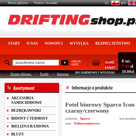
Strona główna
Pomoc i kontakt
START
O NAS
NOWOŚCI
WYSYŁKA
BEZPIECZEŃSTWO
0 szt.
więcej
opcji
0.00
zł
50.00zł
DO DARMOWEJ WYSYŁKI
Strona główna
Fotele
biurowe
AKCESORIA
SAMOCHODOWE
Fotel biurowy Sparco Icon
czarny/czerwony
BEZRĘKAWNIKI
BIDONY I TERMOSY
Sparco
producent:
kod produkt
Jednorozmiarowe
seria:
BIELIZNA RAJDOWA
BLUZY