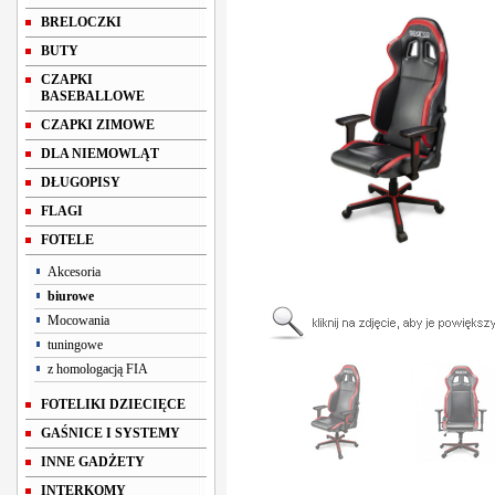
BRELOCZKI
BUTY
CZAPKI
BASEBALLOWE
CZAPKI ZIMOWE
DLA NIEMOWLĄT
DŁUGOPISY
FLAGI
FOTELE
Akcesoria
biurowe
Mocowania
tuningowe
z homologacją FIA
FOTELIKI DZIECIĘCE
GAŚNICE I SYSTEMY
INNE GADŻETY
INTERKOMY