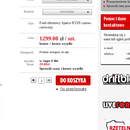
Przypomnienie ha
Sprawdź stan prz
Rozmiar
uniwersalny
Fotel obrotowy Sparco ICON czarno-
Opis
czerwony
Skontaktuj się z
1299.00
zł
/
szt.
Cena
nami lub zgłoś pr
brutto +
koszty wysyłki
e-mail:
Produkt dostępny od ręki
Dostępność
telefon:
+4
+48
w ciągu 4 dni
Wysyłka
20.00zł
Koszt
Sprawdź czasy i koszty wysyłki