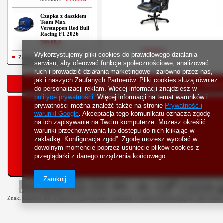
Czapka z daszkiem
Team Max
Verstappen Red Bull
Racing F1 2026
209
.
00
zł
1299
.
00
zł
Wykorzystujemy pliki cookies do prawidłowego działania
Zobacz wszystkie
serwisu, aby oferować funkcje społecznościowe, analizować
ruch i prowadzić działania marketingowe - zarówno przez nas,
jak i naszych Zaufanych Partnerów. Pliki cookies służą również
Strona główna
Bestsellery
Nowości
Rejestr
do personalizacji reklam. Więcej informacji znajdziesz w
polityce prywatności
. Więcej informacji na temat warunków i
prywatności można znaleźć także na stronie
Prywatność i
warunki Google
. Akceptacja tego komunikatu oznacza zgodę
na ich zapisywanie na Twoim komputerze. Możesz określić
warunki przechowywania lub dostępu do nich klikając w
zakładkę „Konfiguracja zgód”. Zgodę możesz wycofać w
dowolnym momencie poprzez usunięcie plików cookies z
przeglądarki z danego urządzenia końcowego.
Zamknij
Znaki firmowe lub towarowe wykorzystano wyłącznie w celach informacyjnych i jako znaki z