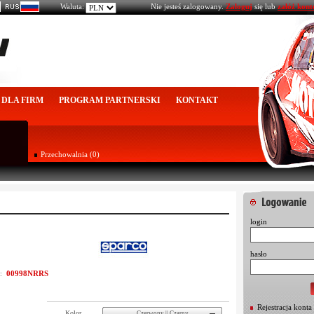
Waluta:
Nie jesteś zalogowany.
Zaloguj
się lub
załóż kont
DLA FIRM
PROGRAM PARTNERSKI
KONTAKT
Przechowalnia (0)
login
hasło
00998NRRS
u:
Rejestracja konta
Kolor
Czerwony || Czarny