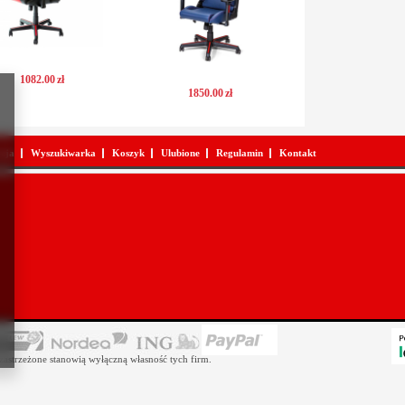
1082
.
00
zł
1850
.
00
zł
acja
Wyszukiwarka
Koszyk
Ulubione
Regulamin
Kontakt
astrzeżone stanowią wyłączną własność tych firm.