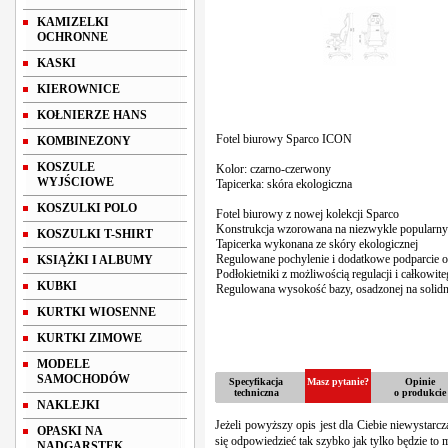
KAMIZELKI
OCHRONNE
KASKI
KIEROWNICE
KOŁNIERZE HANS
Fotel biurowy Sparco ICON
KOMBINEZONY
KOSZULE
Kolor: czarno-czerwony
WYJŚCIOWE
Tapicerka: skóra ekologiczna
KOSZULKI POLO
Fotel biurowy z nowej kolekcji Sparco
Konstrukcja wzorowana na niezwykle popular
KOSZULKI T-SHIRT
Tapicerka wykonana ze skóry ekologicznej
Regulowane pochylenie i dodatkowe podparcie 
KSIĄŻKI I ALBUMY
Podłokietniki z możliwością regulacji i całkowi
KUBKI
Regulowana wysokość bazy, osadzonej na solid
KURTKI WIOSENNE
KURTKI ZIMOWE
MODELE
SAMOCHODÓW
Specyfikacja
Masz pytanie?
Opinie
techniczna
o produkcie
NAKLEJKI
Jeżeli powyższy opis jest dla Ciebie niewystarc
OPASKI NA
się odpowiedzieć tak szybko jak tylko będzie to 
NADGARSTEK