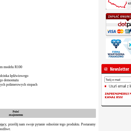
nym modelu R100
odcinka lędźwiowego
tego demontażu
nych polimerowych stopach
Poleć
znajomemu
zający, prześlij nam swoje pytanie odnośnie tego produktu. Postaramy
możliwe.