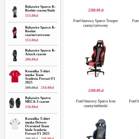
Rękawice Sparco K-
2288
.
00
zł
Rookie czarny/biały
153
.
00
zł
Fotel biurowy Sparco Trooper
Fote
czarny/czerwony
Rękawice Sparco K-
Rookie
czarne/czerwone
153
.
00
zł
Rękawice Sparco K-
Attack czarne
206
.
00
zł
Koszulka T-shirt
męska Team
Scuderia Ferrari F1
2025
309
.
00
zł
216
.
00
zł
2288
.
00
zł
Rękawice Sparco
Fotel biurowy Sparco Icon
Fotel
MECA-3 czarne
czarny/niebieski
158
.
00
zł
Koszulka T-shirt
męska Drivers
Oversized Team
biała Scuderia
Ferrari F1 2025
399
.
00
zł
239
.
00
zł