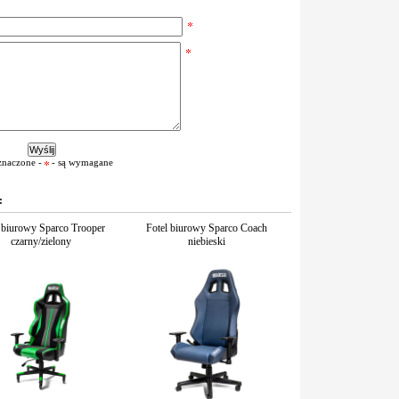
znaczone -
- są wymagane
:
 biurowy Sparco Trooper
Fotel biurowy Sparco Coach
czarny/zielony
niebieski