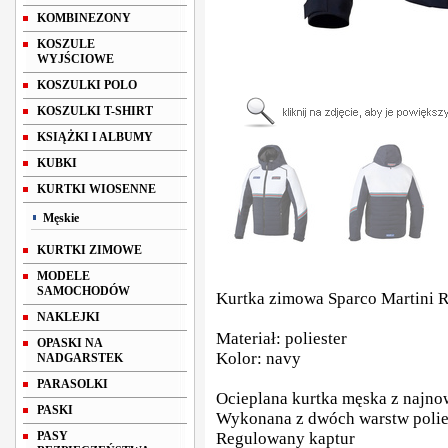
KOMBINEZONY
KOSZULE
WYJŚCIOWE
KOSZULKI POLO
KOSZULKI T-SHIRT
KSIĄŻKI I ALBUMY
KUBKI
KURTKI WIOSENNE
Męskie
KURTKI ZIMOWE
MODELE
SAMOCHODÓW
Kurtka zimowa Sparco Martini 
NAKLEJKI
Materiał: poliester
OPASKI NA
Kolor: navy
NADGARSTEK
PARASOLKI
Ocieplana kurtka męska z najno
PASKI
Wykonana z dwóch warstw polie
PASY
Regulowany kaptur