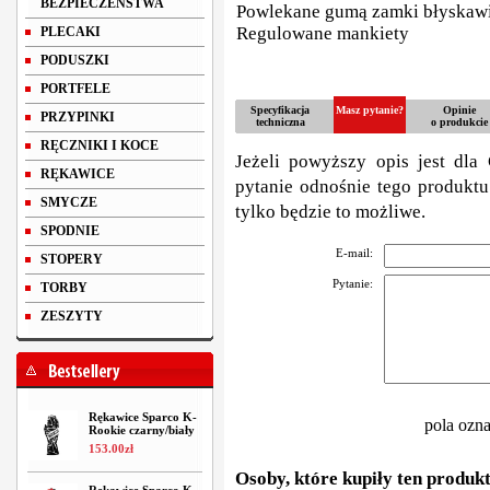
BEZPIECZEŃSTWA
Powlekane gumą zamki błyskaw
Regulowane mankiety
PLECAKI
PODUSZKI
PORTFELE
Specyfikacja
Masz pytanie?
Opinie
PRZYPINKI
techniczna
o produkcie
RĘCZNIKI I KOCE
Jeżeli powyższy opis jest dla 
RĘKAWICE
pytanie odnośnie tego produktu
SMYCZE
tylko będzie to możliwe.
SPODNIE
E-mail:
STOPERY
Pytanie:
TORBY
ZESZYTY
Rękawice Sparco K-
pola ozn
Rookie czarny/biały
153
.
00
zł
Osoby, które kupiły ten produkt