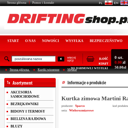
Strona główna
Pomoc i kontakt
START
O NAS
NOWOŚCI
WYSYŁKA
BEZPIECZEŃSTWO
0 szt.
więcej
opcji
0.00
zł
50.00zł
DO DARMOWEJ WYSYŁKI
Strona główna
Kurtki wiosenne
Męskie
AKCESORIA
SAMOCHODOWE
Kurtka zimowa Martini Ra
BEZRĘKAWNIKI
Sparco
producent:
kod produkt
Wielorozmiarowe
seria:
BIDONY I TERMOSY
BIELIZNA RAJDOWA
BLUZY