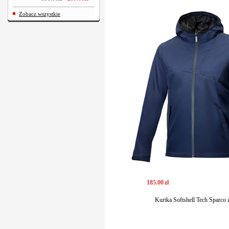
Zobacz wszystkie
185
.
00
zł
Kurtka Softshell Tech Sparco 