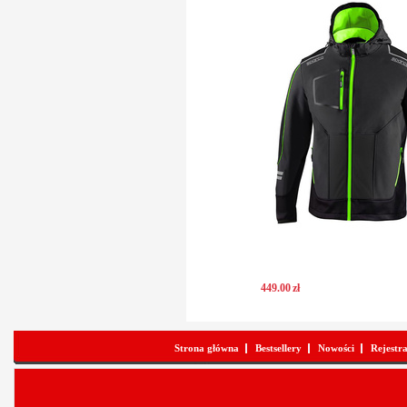
449
.
00
zł
Strona główna
Bestsellery
Nowości
Rejestr