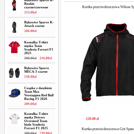
Rękawice Sparco K-
Rookie
Kurtka przeciwdeszczowa Wilson Sp
czarne/czerwone
153
.
00
zł
Rękawice Sparco K-
Attack czarne
206
.
00
zł
Koszulka T-shirt
męska Team
Scuderia Ferrari F1
2025
309
.
00
zł
216
.
00
zł
Rękawice Sparco
MECA-3 czarne
158
.
00
zł
Czapka z daszkiem
Team Max
Verstappen Red Bull
Racing F1 2026
209
.
00
zł
Koszulka T-shirt
męska Drivers
220
.
00
zł
Oversized Team
biała Scuderia
Ferrari F1 2025
Kurtka przeciwdeszczowa Grit Spar
399
.
00
zł
239
.
00
zł