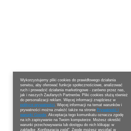
Wykorzystujemy pliki cookies do prawidłowego działania
serwisu, aby oferować funkcje społecznościowe, analizować
ruch i prowadzić działania marketingowe - zarówno przez nas,
jak i naszych Zaufanych Partnerów. Pliki cookies służą również
do personalizacji reklam. Więcej informacji znajdziesz w
polityce prywatności
. Więcej informacji na temat warunków i
prywatności można znaleźć także na stronie
Prywatność i
warunki Google
. Akceptacja tego komunikatu oznacza zgodę
na ich zapisywanie na Twoim komputerze. Możesz określić
warunki przechowywania lub dostępu do nich klikając w
zakładkę „Konfiguracja zgód”. Zgodę możesz wycofać w