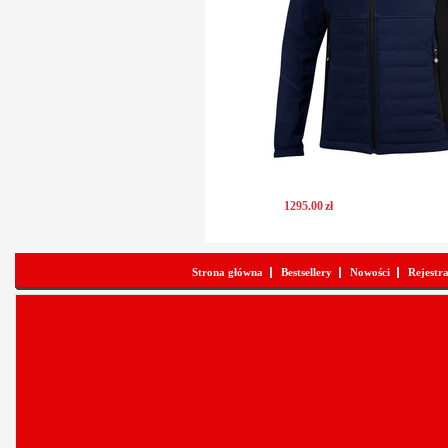
1295
.
00
zł
Strona główna
Bestsellery
Nowości
Rejestr