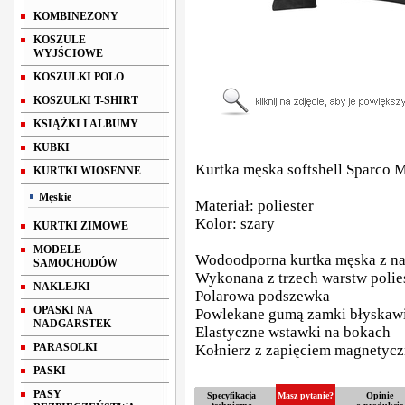
KOMBINEZONY
KOSZULE
WYJŚCIOWE
KOSZULKI POLO
KOSZULKI T-SHIRT
KSIĄŻKI I ALBUMY
KUBKI
Kurtka męska softshell Sparco
KURTKI WIOSENNE
Męskie
Materiał: poliester
Kolor: szary
KURTKI ZIMOWE
MODELE
Wodoodporna kurtka męska z na
SAMOCHODÓW
Wykonana z trzech warstw polie
NAKLEJKI
Polarowa podszewka
OPASKI NA
Powlekane gumą zamki błyskaw
NADGARSTEK
Elastyczne wstawki na bokach
PARASOLKI
Kołnierz z zapięciem magnetyc
PASKI
PASY
Specyfikacja
Masz pytanie?
Opinie