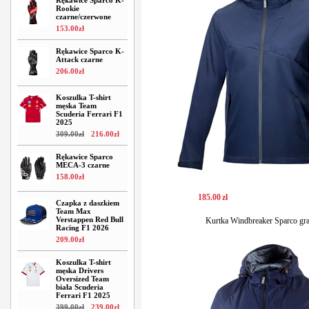
Rękawice Sparco K-
Rookie
czarne/czerwone
153
.
00
zł
Rękawice Sparco K-
Attack czarne
206
.
00
zł
Koszulka T-shirt
męska Team
Scuderia Ferrari F1
2025
309
.
00
zł
216
.
00
zł
Rękawice Sparco
MECA-3 czarne
158
.
00
zł
185
.
00
zł
Czapka z daszkiem
Team Max
Verstappen Red Bull
Kurtka Windbreaker Sparco gr
Racing F1 2026
209
.
00
zł
Koszulka T-shirt
męska Drivers
Oversized Team
biała Scuderia
Ferrari F1 2025
399
.
00
zł
239
.
00
zł