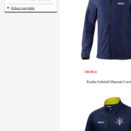
Zobacz wszystkie
740
.
00
zł
Kurtka Softshell Maserati Cors