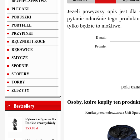
techniczna
o produkcie
BEZPIECZEŃSTWA
PLECAKI
Jeżeli powyższy opis jest dla 
PODUSZKI
pytanie odnośnie tego produktu
tylko będzie to możliwe.
PORTFELE
PRZYPINKI
E-mail:
RĘCZNIKI I KOCE
Pytanie:
RĘKAWICE
SMYCZE
SPODNIE
STOPERY
TORBY
pola ozn
ZESZYTY
Osoby, które kupiły ten produkt
Kurtka przeciwdeszczowa Grit Spar
Rękawice Sparco K-
Rookie czarny/biały
153
.
00
zł