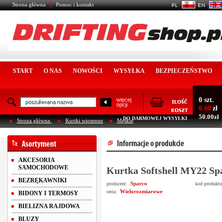
Strona główna
Pomoc i kontakt
START
O NAS
NOWOŚCI
WYSYŁKA
BEZPIECZEŃSTWO
0 szt.
więcej
opcji
0.00
zł
50.00zł
DO DARMOWEJ WYSYŁKI
Strona główna
Kurtki wiosenne
Męskie
AKCESORIA
SAMOCHODOWE
Kurtka Softshell MY22 Sp
BEZRĘKAWNIKI
Sparco
producent:
kod produkt
Wielorozmiarowe
seria:
BIDONY I TERMOSY
BIELIZNA RAJDOWA
BLUZY