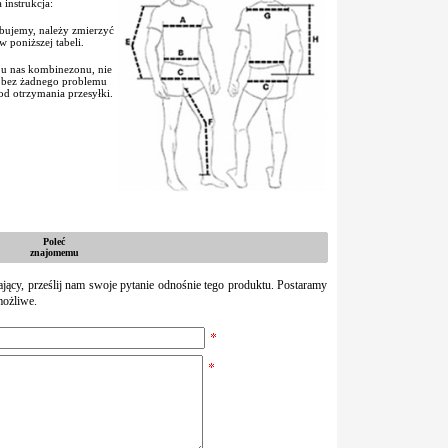
instrukcja:
bujemy, należy zmierzyć
 poniższej tabeli.
o u nas kombinezonu, nie
z bez żadnego problemu
d otrzymania przesyłki.
Poleć
znajomemu
zający, prześlij nam swoje pytanie odnośnie tego produktu. Postaramy
możliwe.