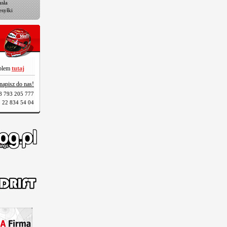
sła
esyłki
oblem
tutaj
napisz do nas!
8 793 205 777
 22 834 54 04