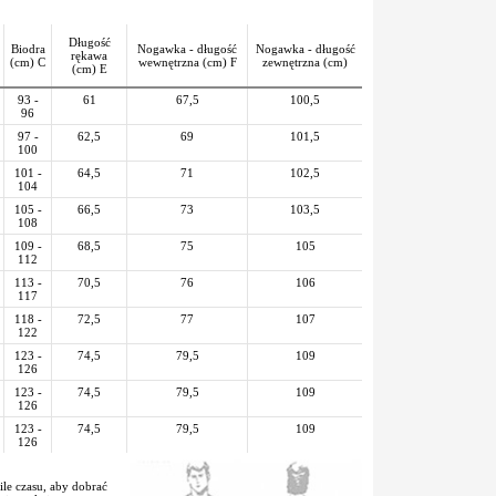
Długość
Biodra
Nogawka - długość
Nogawka - długość
rękawa
(cm) C
wewnętrzna (cm) F
zewnętrzna (cm)
(cm) E
93 -
61
67,5
100,5
96
97 -
62,5
69
101,5
100
101 -
64,5
71
102,5
104
105 -
66,5
73
103,5
108
109 -
68,5
75
105
112
113 -
70,5
76
106
117
118 -
72,5
77
107
122
123 -
74,5
79,5
109
126
123 -
74,5
79,5
109
126
123 -
74,5
79,5
109
126
le czasu, aby dobrać