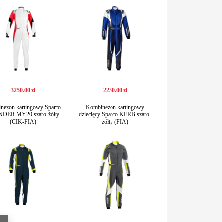
3250
.
00
zł
2250
.
00
zł
nezon kartingowy Sparco
Kombinezon kartingowy
DER MY20 szaro-żółty
dziecięcy Sparco KERB szaro-
(CIK-FIA)
żółty (FIA)