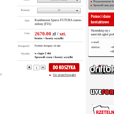
Przypomnienie ha
Sprawdź stan prz
Rozmiar
50
Kombinezon Sparco FUTURA czarno-
Opis
zielony (FIA)
Skontaktuj się z
2670.00
zł
/
szt.
Cena
nami lub zgłoś pr
brutto +
koszty wysyłki
e-mail:
Produkt dostępny od ręki
Dostępność
telefon:
+4
+48
w ciągu 2 dni
Wysyłka
Sprawdź czasy i koszty wysyłki