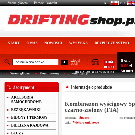
Strona główna
Pomoc i kontakt
START
O NAS
NOWOŚCI
WYSYŁKA
BEZPIECZEŃSTWO
0 szt.
więcej
opcji
0.00
zł
50.00zł
DO DARMOWEJ WYSYŁKI
Strona główna
Kombinezony
z homologacją
AKCESORIA
SAMOCHODOWE
Kombinezon wyścigowy S
czarno-zielony (FIA)
BEZRĘKAWNIKI
BIDONY I TERMOSY
Sparco
producent:
kod produkt
Wielorozmiarowe
seria:
BIELIZNA RAJDOWA
BLUZY