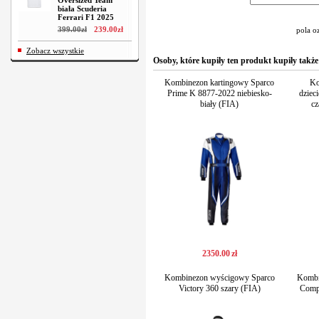
Oversized Team
biała Scuderia
Ferrari F1 2025
399
.
00
zł
239
.
00
zł
pola o
Zobacz wszystkie
Osoby, które kupiły ten produkt kupiły także
Kombinezon kartingowy Sparco
Ko
Prime K 8877-2022 niebiesko-
dzie
biały (FIA)
cz
2350
.
00
zł
Kombinezon wyścigowy Sparco
Kombi
Victory 360 szary (FIA)
Comp