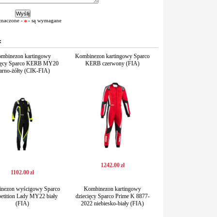
znaczone -
- są wymagane
:
mbinezon kartingowy
Kombinezon kartingowy Sparco
cięcy Sparco KERB MY20
KERB czerwony (FIA)
arno-żółty (CIK-FIA)
1242
.
00
zł
1102
.
00
zł
nezon wyścigowy Sparco
Kombinezon kartingowy
etition Lady MY22 biały
dziecięcy Sparco Prime K 8877-
(FIA)
2022 niebiesko-biały (FIA)