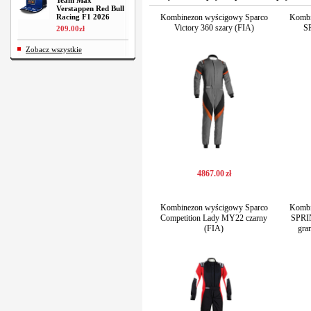
Team Max
Verstappen Red Bull
Racing F1 2026
Kombinezon wyścigowy Sparco
Kombi
Victory 360 szary (FIA)
S
209
.
00
zł
Zobacz wszystkie
4867
.
00
zł
Kombinezon wyścigowy Sparco
Kombi
Competition Lady MY22 czarny
SPRIN
(FIA)
gra