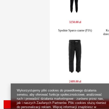
3250
.
00
zł
Spodnie Sparco czarne (FIA)
Ko
dzie
2489
.
00
zł
Wykorzystujemy pliki cookies do prawidłowego działania
serwisu, aby oferować funkcje społecznościowe, analizować
ruch i prowadzić działania marketingowe - zarówno przez nas,
jak i naszych Zaufanych Partnerów. Pliki cookies służą również
Strona główna
Bestsellery
Nowości
Rejestr
do personalizacji reklam. Więcej informacji znajdziesz w