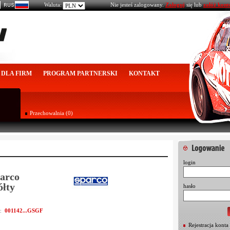
Waluta:
Nie jesteś zalogowany.
Zaloguj
się lub
załóż kont
DLA FIRM
PROGRAM PARTNERSKI
KONTAKT
Przechowalnia (0)
login
arco
łty
hasło
001142...GSGF
u:
Rejestracja konta