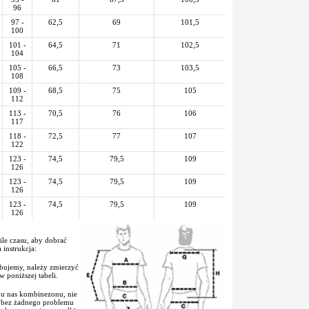
96
97 -
62,5
69
101,5
100
101 -
64,5
71
102,5
104
105 -
66,5
73
103,5
108
109 -
68,5
75
105
112
113 -
70,5
76
106
117
118 -
72,5
77
107
122
123 -
74,5
79,5
109
126
123 -
74,5
79,5
109
126
123 -
74,5
79,5
109
126
le czasu, aby dobrać
instrukcja:
bujemy, należy zmierzyć
 poniższej tabeli.
o u nas kombinezonu, nie
z bez żadnego problemu