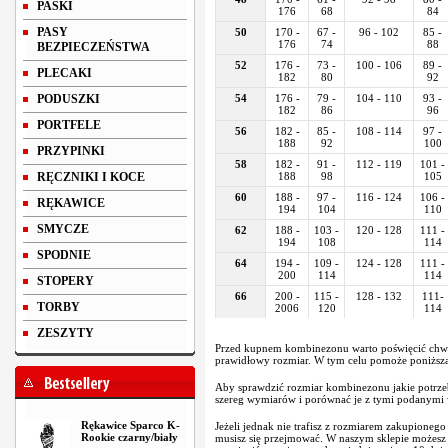
PASKI
176
68
84
PASY
50
170 -
67 -
96 - 102
85 -
176
74
88
BEZPIECZEŃSTWA
52
176 -
73 -
100 - 106
89 -
PLECAKI
182
80
92
PODUSZKI
54
176 -
79 -
104 - 110
93 -
182
86
96
PORTFELE
56
182 -
85 -
108 - 114
97 -
188
92
100
PRZYPINKI
58
182 -
91 -
112 - 119
101 -
RĘCZNIKI I KOCE
188
98
105
60
188 -
97 -
116 - 124
106 -
RĘKAWICE
194
104
110
SMYCZE
62
188 -
103 -
120 - 128
111 -
194
108
114
SPODNIE
64
194 -
109 -
124 - 128
111 -
200
114
114
STOPERY
66
200 -
115 -
128 - 132
111-
TORBY
2006
120
114
ZESZYTY
Przed kupnem kombinezonu warto poświęcić chwi
prawidłowy rozmiar. W tym celu pomoże poniższa 
Aby sprawdzić rozmiar kombinezonu jakie potrze
szereg wymiarów i porównać je z tymi podanymi w
Rękawice Sparco K-
Jeżeli jednak nie trafisz z rozmiarem zakupioneg
Rookie czarny/biały
musisz się przejmować. W naszym sklepie możes