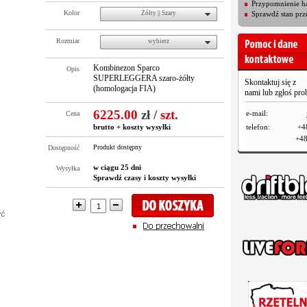
Przypomnienie ha
Kolor
Żółty || Szary
Sprawdź stan prz
Rozmiar
wybierz
Kombinezon Sparco
Opis
SUPERLEGGERA szaro-żółty
Skontaktuj się z
(homologacja FIA)
nami lub zgłoś pr
6225.00
zł
/
szt.
e-mail:
Cena
brutto +
koszty wysyłki
telefon:
+4
+48
Produkt dostępny
Dostępność
w ciągu 25 dni
Wysyłka
Sprawdź czasy i koszty wysyłki