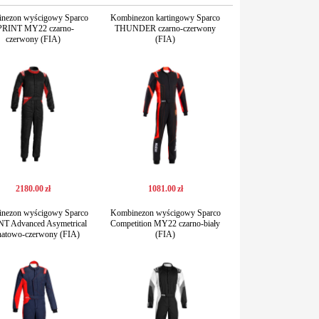
nezon wyścigowy Sparco
Kombinezon kartingowy Sparco
PRINT MY22 czarno-
THUNDER czarno-czerwony
czerwony (FIA)
(FIA)
2180
.
00
zł
1081
.
00
zł
nezon wyścigowy Sparco
Kombinezon wyścigowy Sparco
T Advanced Asymetrical
Competition MY22 czarno-biały
natowo-czerwony (FIA)
(FIA)