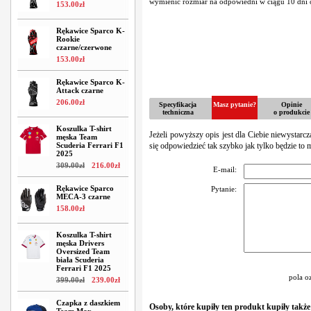
wymienić rozmiar na odpowiedni w ciągu 10 dni o
153
.
00
zł
Rękawice Sparco K-
Rookie
czarne/czerwone
153
.
00
zł
Rękawice Sparco K-
Attack czarne
206
.
00
zł
Specyfikacja
Masz pytanie?
Opinie
techniczna
o produkcie
Koszulka T-shirt
Jeżeli powyższy opis jest dla Ciebie niewystarc
męska Team
Scuderia Ferrari F1
się odpowiedzieć tak szybko jak tylko będzie to 
2025
309
.
00
zł
216
.
00
zł
E-mail:
Rękawice Sparco
Pytanie:
MECA-3 czarne
158
.
00
zł
Koszulka T-shirt
męska Drivers
Oversized Team
biała Scuderia
Ferrari F1 2025
pola o
399
.
00
zł
239
.
00
zł
Czapka z daszkiem
Osoby, które kupiły ten produkt kupiły także