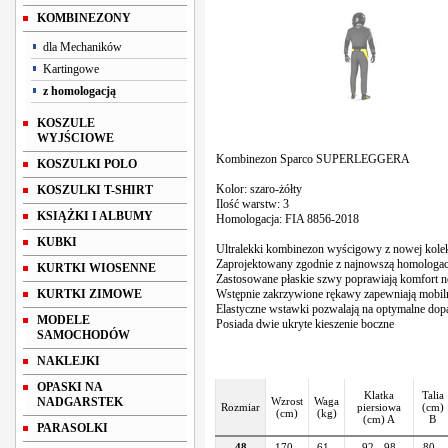
KOMBINEZONY
dla Mechaników
Kartingowe
z homologacją
KOSZULE
WYJŚCIOWE
Kombinezon Sparco SUPERLEGGERA
KOSZULKI POLO
Kolor: szaro-żółty
KOSZULKI T-SHIRT
Ilość warstw: 3
KSIĄŻKI I ALBUMY
Homologacja: FIA
8856-2018
KUBKI
Ultralekki kombinezon wyścigowy z nowej kolek
Zaprojektowany zgodnie z najnowszą homologa
KURTKI WIOSENNE
Zastosowane płaskie szwy poprawiają komfort no
KURTKI ZIMOWE
Wstępnie zakrzywione rękawy zapewniają mobiln
Elastyczne wstawki pozwalają na optymalne do
MODELE
Posiada dwie ukryte kieszenie boczne
SAMOCHODÓW
NAKLEJKI
OPASKI NA
Klatka
Talia
NADGARSTEK
Wzrost
Waga
Rozmiar
piersiowa
(cm)
(cm)
(kg)
(cm) A
B
PARASOLKI
48
170 -
61 -
92 - 98
80 -