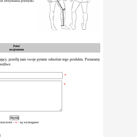
d otrzymania przesyłki.
Poleć
znajomemu
zający, prześlij nam swoje pytanie odnośnie tego produktu. Postaramy
możliwe.
znaczone -
- są wymagane
: