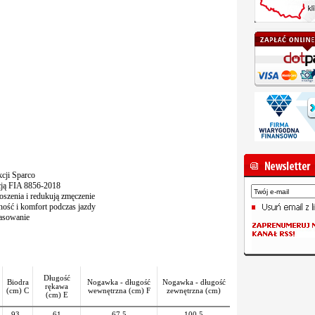
cji Sparco
cją FIA 8856-2018
szenia i redukują zmęczenie
ość i komfort podczas jazdy
pasowanie
Długość
Biodra
Nogawka - długość
Nogawka - długość
rękawa
(cm) C
wewnętrzna (cm) F
zewnętrzna (cm)
(cm) E
93 -
61
67,5
100,5