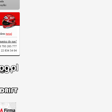
sła
esyłki
oblem
tutaj
napisz do nas!
8 793 205 777
 22 834 54 04