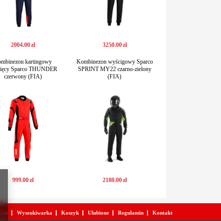
2004
.
00
zł
3250
.
00
zł
mbinezon kartingowy
Kombinezon wyścigowy Sparco
cięcy Sparco THUNDER
SPRINT MY22 czarno-zielony
czerwony (FIA)
(FIA)
999
.
00
zł
2180
.
00
zł
acja
Wyszukiwarka
Koszyk
Ulubione
Regulamin
Kontakt