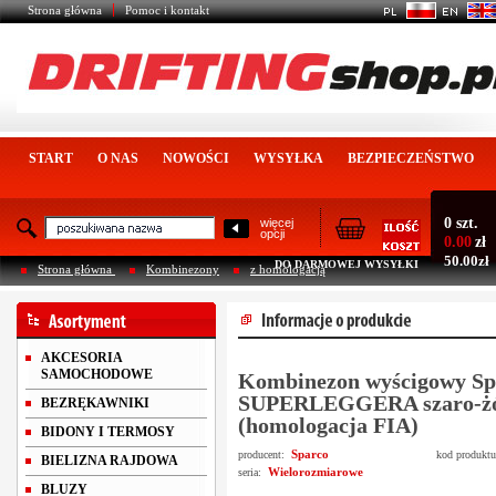
Strona główna
Pomoc i kontakt
START
O NAS
NOWOŚCI
WYSYŁKA
BEZPIECZEŃSTWO
0 szt.
więcej
opcji
0.00
zł
50.00zł
DO DARMOWEJ WYSYŁKI
Strona główna
Kombinezony
z homologacją
AKCESORIA
SAMOCHODOWE
Kombinezon wyścigowy Sp
SUPERLEGGERA szaro-żó
BEZRĘKAWNIKI
(homologacja FIA)
BIDONY I TERMOSY
Sparco
producent:
kod produkt
BIELIZNA RAJDOWA
Wielorozmiarowe
seria:
BLUZY