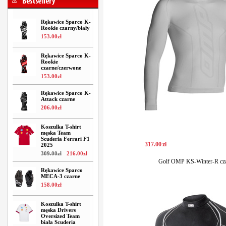
Rękawice Sparco K-
Rookie czarny/biały
153
.
00
zł
Rękawice Sparco K-
Rookie
czarne/czerwone
153
.
00
zł
Rękawice Sparco K-
Attack czarne
206
.
00
zł
Koszulka T-shirt
męska Team
Scuderia Ferrari F1
317
.
00
zł
2025
309
.
00
zł
216
.
00
zł
Golf OMP KS-Winter-R cz
Rękawice Sparco
MECA-3 czarne
158
.
00
zł
Koszulka T-shirt
męska Drivers
Oversized Team
biała Scuderia