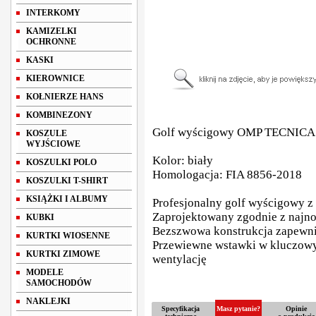
INTERKOMY
KAMIZELKI
OCHRONNE
KASKI
KIEROWNICE
KOŁNIERZE HANS
KOMBINEZONY
Golf wyścigowy OMP TECNIC
KOSZULE
WYJŚCIOWE
Kolor: biały
KOSZULKI POLO
Homologacja: FIA 8856-2018
KOSZULKI T-SHIRT
KSIĄŻKI I ALBUMY
Profesjonalny golf wyścigowy z
Zaprojektowany zgodnie z najn
KUBKI
Bezszwowa konstrukcja zapewn
KURTKI WIOSENNE
Przewiewne wstawki w kluczowy
KURTKI ZIMOWE
wentylację
MODELE
SAMOCHODÓW
NAKLEJKI
Specyfikacja
Masz pytanie?
Opinie