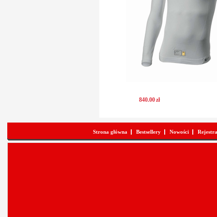
840
.
00
zł
Strona główna
Bestsellery
Nowości
Rejestr