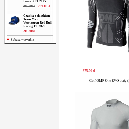
Ferrari F1 2025
399
.
00
zł
239
.
00
zł
Czapka z daszkiem
Team Max
Verstappen Red Bull
Racing F1 2026
209
.
00
zł
Zobacz wszystkie
375
.
00
zł
Golf OMP One EVO biały (