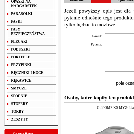
techniczna
o produkcie
OPASKI NA
NADGARSTEK
Jeżeli powyższy opis jest dla 
PARASOLKI
pytanie odnośnie tego produktu
PASKI
tylko będzie to możliwe.
PASY
BEZPIECZEŃSTWA
E-mail:
PLECAKI
Pytanie:
PODUSZKI
PORTFELE
PRZYPINKI
RĘCZNIKI I KOCE
RĘKAWICE
pola ozn
SMYCZE
SPODNIE
Osoby, które kupiły ten produkt
STOPERY
Golf OMP KS MY24 bia
TORBY
ZESZYTY