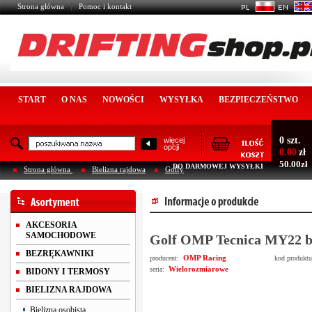
Strona główna
Pomoc i kontakt
START
O NAS
NOWOŚCI
WYSYŁKA
BEZPIECZEŃSTWO
0 szt.
więcej
opcji
0.00
zł
50.00zł
DO DARMOWEJ WYSYŁKI
Strona główna
Bielizna rajdowa
Golfy
AKCESORIA
SAMOCHODOWE
Golf OMP Tecnica MY22 bi
BEZRĘKAWNIKI
OMP Racing
producent:
kod produkt
Wielorozmiarowe
seria:
BIDONY I TERMOSY
BIELIZNA RAJDOWA
Bielizna osobista