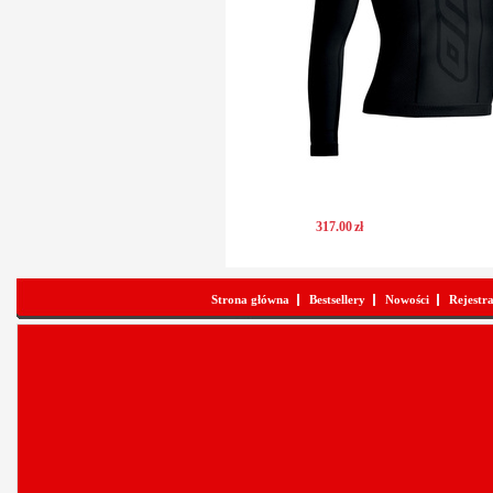
317
.
00
zł
Strona główna
Bestsellery
Nowości
Rejestr