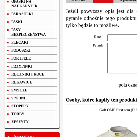
techniczna
o produkcie
OPASKI NA
NADGARSTEK
Jeżeli powyższy opis jest dla 
PARASOLKI
pytanie odnośnie tego produktu
PASKI
tylko będzie to możliwe.
PASY
BEZPIECZEŃSTWA
E-mail:
PLECAKI
Pytanie:
PODUSZKI
PORTFELE
PRZYPINKI
RĘCZNIKI I KOCE
RĘKAWICE
pola ozn
SMYCZE
SPODNIE
Osoby, które kupiły ten produkt
STOPERY
Golf OMP First ecru (FI
TORBY
ZESZYTY