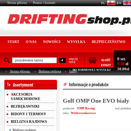
Strona główna
Pomoc i kontakt
START
O NAS
NOWOŚCI
WYSYŁKA
BEZPIECZEŃSTWO
0 szt.
więcej
opcji
0.00
zł
50.00zł
DO DARMOWEJ WYSYŁKI
Strona główna
Bielizna rajdowa
Golfy
AKCESORIA
SAMOCHODOWE
Golf OMP One EVO biały 
BEZRĘKAWNIKI
OMP Racing
producent:
kod produkt
Wielorozmiarowe
seria:
BIDONY I TERMOSY
BIELIZNA RAJDOWA
Bielizna osobista