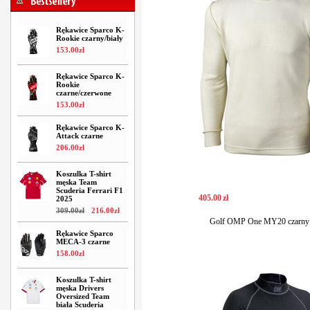
Rękawice Sparco K-
Rookie czarny/biały
153
.
00
zł
Rękawice Sparco K-
Rookie
czarne/czerwone
153
.
00
zł
Rękawice Sparco K-
Attack czarne
206
.
00
zł
Koszulka T-shirt
męska Team
Scuderia Ferrari F1
405
.
00
zł
2025
309
.
00
zł
216
.
00
zł
Golf OMP One MY20 czarny
Rękawice Sparco
MECA-3 czarne
158
.
00
zł
Koszulka T-shirt
męska Drivers
Oversized Team
biała Scuderia