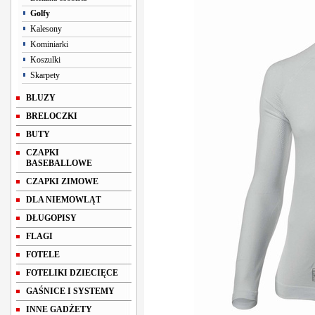
Golfy
Kalesony
Kominiarki
Koszulki
Skarpety
BLUZY
BRELOCZKI
BUTY
CZAPKI
BASEBALLOWE
CZAPKI ZIMOWE
DLA NIEMOWLĄT
DŁUGOPISY
FLAGI
FOTELE
FOTELIKI DZIECIĘCE
GAŚNICE I SYSTEMY
INNE GADŻETY