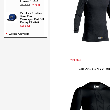
Ferrari F1 2025
399
.
00
zł
239
.
00
zł
Czapka z daszkiem
Team Max
Verstappen Red Bull
Racing F1 2026
209
.
00
zł
Zobacz wszystkie
749
.
00
zł
Golf OMP KS MY24 czar