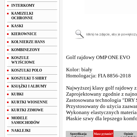
INTERKOMY
KAMIZELKI
OCHRONNE
KASKI
KIEROWNICE
KOŁNIERZE HANS
KOMBINEZONY
Golf rajdowy OMP ONE EVO
KOSZULE
WYJŚCIOWE
Kolor: biały
KOSZULKI POLO
Homologacja: FIA 8856-2018
KOSZULKI T-SHIRT
KSIĄŻKI I ALBUMY
Najwyższej klasy golf rajdowy 
Zaprojektowany zgodnie z naj
KUBKI
Zastosowana technologia "DRY 
KURTKI WIOSENNE
Przystosowany do użycia zaaw
KURTKI ZIMOWE
Wykonany elastycznych materia
Płaskie szwy dla lepszego komfo
MODELE
SAMOCHODÓW
NAKLEJKI
Specyfikacja
Masz pytanie?
Opinie