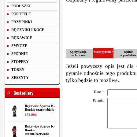
PODUSZKI
PORTFELE
PRZYPINKI
RĘCZNIKI I KOCE
RĘKAWICE
SMYCZE
Specyfikacja
Masz pytanie?
Opinie
SPODNIE
techniczna
o produkcie
STOPERY
Jeżeli powyższy opis jest dla 
TORBY
pytanie odnośnie tego produktu
ZESZYTY
tylko będzie to możliwe.
E-mail:
Pytanie:
Rękawice Sparco K-
Rookie czarny/biały
153
.
00
zł
Rękawice Sparco K-
Rookie
czarne/czerwone