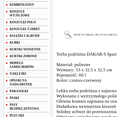
KOMBINEZONY
KOSZULE
WYJŚCIOWE
KOSZULKI POLO
KOSZULKI T-SHIRT
KSIĄŻKI I ALBUMY
KUBKI
KURTKI WIOSENNE
Torba podróżna DAKAR-S Spar
KURTKI ZIMOWE
MODELE
Materiał: poliester
SAMOCHODÓW
Wymiary: 53 x 32.5 x 32.5 cm
NAKLEJKI
Pojemność: 60 l
Kolor: czarno-czerwony
OPASKI NA
NADGARSTEK
Lekka torba podróżna z najnows
PARASOLKI
Wykonana z wytrzymałego polie
PASKI
Główna komora zapinana na su
PASY
Dodatkowa wewnętrzna kieszeń
BEZPIECZEŃSTWA
Solidny uchwyt do przenoszenia
PLECAKI
Odpinany i regulowany pasek na