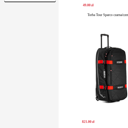
49
.
00
zł
Torba Tour Sparco czarna/cz
821
.
00
zł