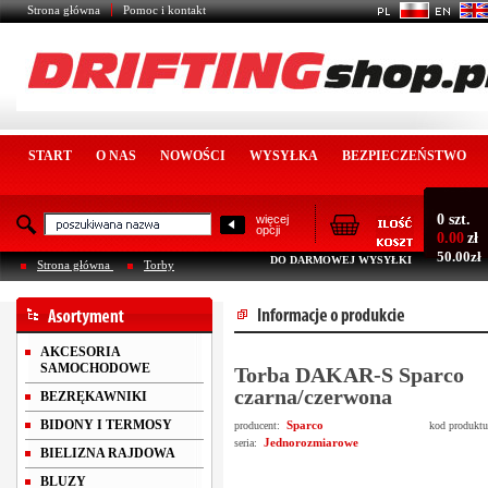
Strona główna
Pomoc i kontakt
START
O NAS
NOWOŚCI
WYSYŁKA
BEZPIECZEŃSTWO
0 szt.
więcej
opcji
0.00
zł
50.00zł
DO DARMOWEJ WYSYŁKI
Strona główna
Torby
AKCESORIA
SAMOCHODOWE
Torba DAKAR-S Sparco
czarna/czerwona
BEZRĘKAWNIKI
BIDONY I TERMOSY
Sparco
producent:
kod produkt
Jednorozmiarowe
seria:
BIELIZNA RAJDOWA
BLUZY