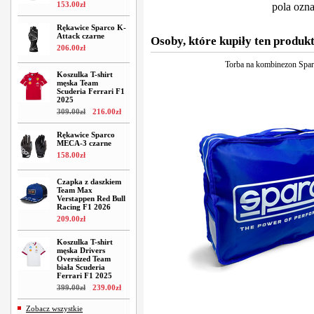
153
.
00
zł
pola ozn
Rękawice Sparco K-
Attack czarne
Osoby, które kupiły ten produkt
206
.
00
zł
Torba na kombinezon Spa
Koszulka T-shirt
męska Team
Scuderia Ferrari F1
2025
309
.
00
zł
216
.
00
zł
Rękawice Sparco
MECA-3 czarne
158
.
00
zł
Czapka z daszkiem
Team Max
Verstappen Red Bull
Racing F1 2026
209
.
00
zł
Koszulka T-shirt
męska Drivers
Oversized Team
biała Scuderia
Ferrari F1 2025
399
.
00
zł
239
.
00
zł
Zobacz wszystkie