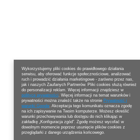
Wykorzystujemy pliki cookies do prawidłowego działania
serwisu, aby oferować funkcje społecznościowe, analizować
ruch i prowadzić działania marketingowe - zarówno przez nas,
jak i naszych Zaufanych Partnerów. Pliki cookies służą również
do personalizacji reklam. Więcej informacji znajdziesz w
polityce prywatności
. Więcej informacji na temat warunków i
prywatności można znaleźć także na stronie
Prywatność i
warunki Google
. Akceptacja tego komunikatu oznacza zgodę
na ich zapisywanie na Twoim komputerze. Możesz określić
warunki przechowywania lub dostępu do nich klikając w
zakładkę „Konfiguracja zgód”. Zgodę możesz wycofać w
dowolnym momencie poprzez usunięcie plików cookies z
przeglądarki z danego urządzenia końcowego.