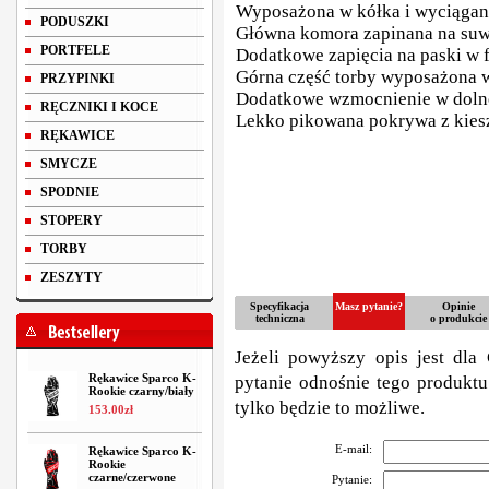
Wyposażona w kółka i wyciągan
PODUSZKI
Główna komora zapinana na su
PORTFELE
Dodatkowe zapięcia na paski w 
Górna część torby wyposażona 
PRZYPINKI
Dodatkowe wzmocnienie w dolne
RĘCZNIKI I KOCE
Lekko pikowana pokrywa z kies
RĘKAWICE
SMYCZE
SPODNIE
STOPERY
TORBY
ZESZYTY
Specyfikacja
Masz pytanie?
Opinie
techniczna
o produkcie
Jeżeli powyższy opis jest dla 
Rękawice Sparco K-
pytanie odnośnie tego produktu
Rookie czarny/biały
tylko będzie to możliwe.
153
.
00
zł
E-mail:
Rękawice Sparco K-
Rookie
czarne/czerwone
Pytanie: