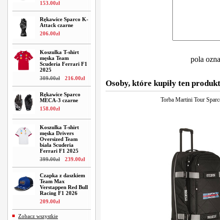
153
.
00
zł
Rękawice Sparco K-
Attack czarne
206
.
00
zł
Koszulka T-shirt
męska Team
pola ozn
Scuderia Ferrari F1
2025
309
.
00
zł
216
.
00
zł
Osoby, które kupiły ten produkt
Rękawice Sparco
Torba Martini Tour Sparc
MECA-3 czarne
158
.
00
zł
Koszulka T-shirt
męska Drivers
Oversized Team
biała Scuderia
Ferrari F1 2025
399
.
00
zł
239
.
00
zł
Czapka z daszkiem
Team Max
Verstappen Red Bull
Racing F1 2026
209
.
00
zł
Zobacz wszystkie