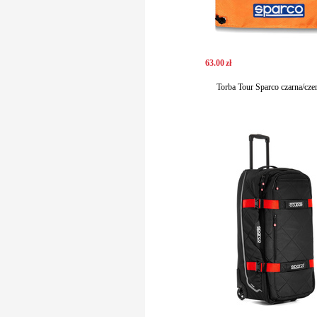
63
.
00
zł
Torba Tour Sparco czarna/cz