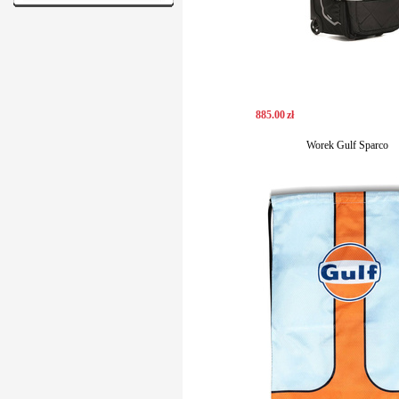
885
.
00
zł
Worek Gulf Sparco