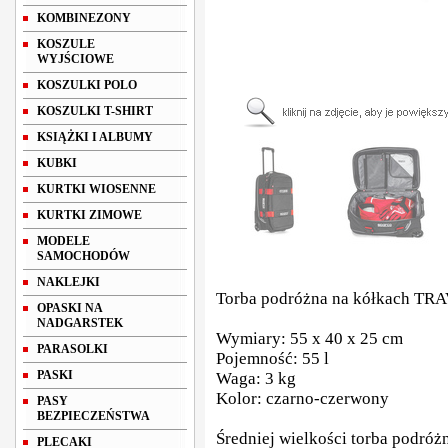
KOMBINEZONY
KOSZULE
WYJŚCIOWE
KOSZULKI POLO
KOSZULKI T-SHIRT
KSIĄŻKI I ALBUMY
KUBKI
KURTKI WIOSENNE
KURTKI ZIMOWE
MODELE
SAMOCHODÓW
NAKLEJKI
Torba podróżna na kółkach TR
OPASKI NA
NADGARSTEK
Wymiary: 55 x 40 x 25 cm
PARASOLKI
Pojemność: 55 l
PASKI
Waga: 3 kg
Kolor: czarno-czerwony
PASY
BEZPIECZEŃSTWA
Średniej wielkości torba podróż
PLECAKI