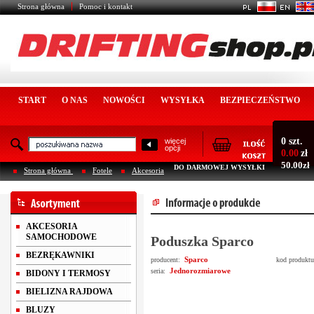
Strona główna
Pomoc i kontakt
START
O NAS
NOWOŚCI
WYSYŁKA
BEZPIECZEŃSTWO
0 szt.
więcej
opcji
0.00
zł
50.00zł
DO DARMOWEJ WYSYŁKI
Strona główna
Fotele
Akcesoria
AKCESORIA
SAMOCHODOWE
Poduszka Sparco
BEZRĘKAWNIKI
Sparco
producent:
kod produkt
Jednorozmiarowe
seria:
BIDONY I TERMOSY
BIELIZNA RAJDOWA
BLUZY