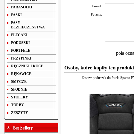
E-mail:
PARASOLKI
Pytanie:
PASKI
PASY
BEZPIECZEŃSTWA
PLECAKI
PODUSZKI
PORTFELE
pola ozn
PRZYPINKI
RĘCZNIKI I KOCE
Osoby, które kupiły ten produkt
RĘKAWICE
Zestaw poduszek do fotela Sparco
SMYCZE
SPODNIE
STOPERY
TORBY
ZESZYTY