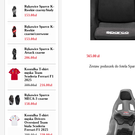
Rękawice Sparco K-
Rookie czarny/biały
153
.
00
zł
Rękawice Sparco K-
Rookie
czarne/czerwone
153
.
00
zł
Rękawice Sparco K-
Attack czarne
565
.
00
zł
206
.
00
zł
Zestaw poduszek do fotela Spar
Koszulka T-shirt
męska Team
Scuderia Ferrari F1
2025
309
.
00
zł
216
.
00
zł
Rękawice Sparco
MECA-3 czarne
158
.
00
zł
Koszulka T-shirt
męska Drivers
Oversized Team
biała Scuderia
Ferrari F1 2025
399
.
00
zł
239
.
00
zł