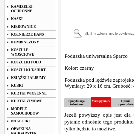
KAMIZELKI
OCHRONNE
KASKI
KIEROWNICE
KOŁNIERZE HANS
KOMBINEZONY
KOSZULE
WYJŚCIOWE
Poduszka uniwersalna Sparco
KOSZULKI POLO
Kolor: czarny
KOSZULKI T-SHIRT
KSIĄŻKI I ALBUMY
Poduszka pod lędźwie zaprojekt
Wymiary: 29 x 16 cm. Grubość: 
KUBKI
KURTKI WIOSENNE
KURTKI ZIMOWE
Specyfikacja
Masz pytanie?
Opinie
techniczna
o produkcie
MODELE
SAMOCHODÓW
Jeżeli powyższy opis jest dla 
NAKLEJKI
pytanie odnośnie tego produktu
tylko będzie to możliwe.
OPASKI NA
NADGARSTEK