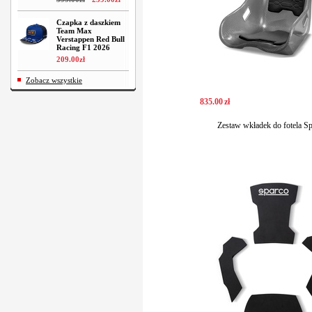
Czapka z daszkiem
Team Max
Verstappen Red Bull
Racing F1 2026
209
.
00
zł
Zobacz wszystkie
835
.
00
zł
Zestaw wkładek do fotela S