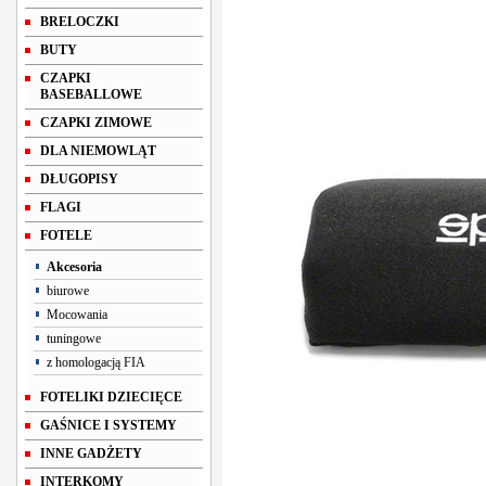
BRELOCZKI
BUTY
CZAPKI
BASEBALLOWE
CZAPKI ZIMOWE
DLA NIEMOWLĄT
DŁUGOPISY
FLAGI
FOTELE
Akcesoria
biurowe
Mocowania
tuningowe
z homologacją FIA
FOTELIKI DZIECIĘCE
GAŚNICE I SYSTEMY
INNE GADŻETY
INTERKOMY