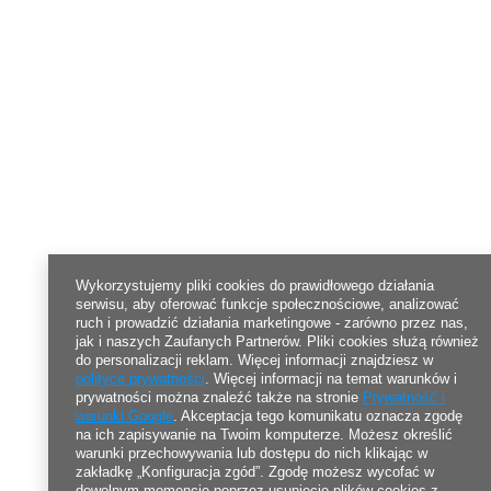
Wykorzystujemy pliki cookies do prawidłowego działania
serwisu, aby oferować funkcje społecznościowe, analizować
ruch i prowadzić działania marketingowe - zarówno przez nas,
jak i naszych Zaufanych Partnerów. Pliki cookies służą również
do personalizacji reklam. Więcej informacji znajdziesz w
polityce prywatności
. Więcej informacji na temat warunków i
prywatności można znaleźć także na stronie
Prywatność i
warunki Google
. Akceptacja tego komunikatu oznacza zgodę
na ich zapisywanie na Twoim komputerze. Możesz określić
warunki przechowywania lub dostępu do nich klikając w
zakładkę „Konfiguracja zgód”. Zgodę możesz wycofać w
dowolnym momencie poprzez usunięcie plików cookies z