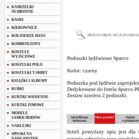
KAMIZELKI
OCHRONNE
KASKI
KIEROWNICE
KOŁNIERZE HANS
KOMBINEZONY
KOSZULE
WYJŚCIOWE
Poduszki lędźwiowe Sparco
KOSZULKI POLO
Kolor: czarny
KOSZULKI T-SHIRT
KSIĄŻKI I ALBUMY
Poduszka pod lędźwie zaprojekt
Dedykowane do fotela Sparco P
KUBKI
Zestaw zawiera 2 poduszki.
KURTKI WIOSENNE
KURTKI ZIMOWE
MODELE
SAMOCHODÓW
Specyfikacja
Masz pytanie?
Opinie
techniczna
o produkcie
NAKLEJKI
Jeżeli powyższy opis jest dla 
OPASKI NA
pytanie odnośnie tego produktu
NADGARSTEK