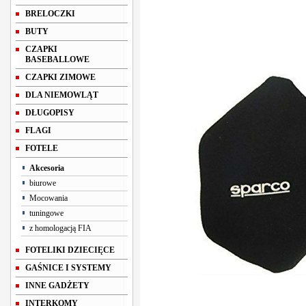
BRELOCZKI
BUTY
CZAPKI
BASEBALLOWE
CZAPKI ZIMOWE
DLA NIEMOWLĄT
DŁUGOPISY
FLAGI
FOTELE
Akcesoria
biurowe
Mocowania
tuningowe
z homologacją FIA
FOTELIKI DZIECIĘCE
GAŚNICE I SYSTEMY
INNE GADŻETY
INTERKOMY