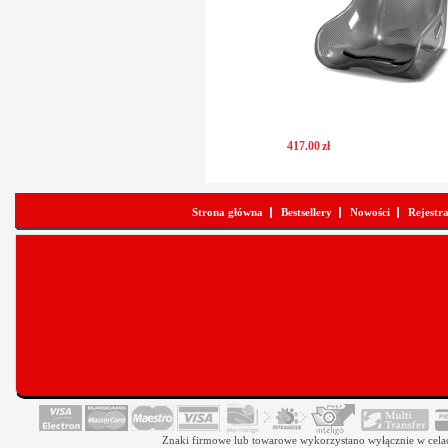
417
.
00
zł
Strona główna
Bestsellery
Nowości
Rejestr
Znaki firmowe lub towarowe wykorzystano wyłącznie w celach