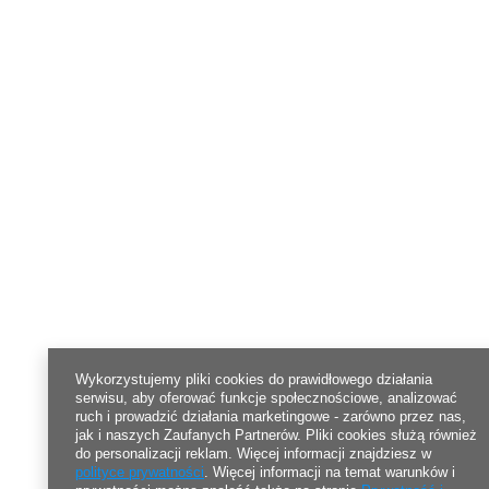
Wykorzystujemy pliki cookies do prawidłowego działania
serwisu, aby oferować funkcje społecznościowe, analizować
ruch i prowadzić działania marketingowe - zarówno przez nas,
jak i naszych Zaufanych Partnerów. Pliki cookies służą również
do personalizacji reklam. Więcej informacji znajdziesz w
polityce prywatności
. Więcej informacji na temat warunków i