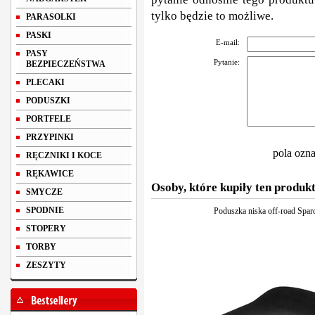
tylko będzie to możliwe.
PARASOLKI
PASKI
E-mail:
PASY
Pytanie:
BEZPIECZEŃSTWA
PLECAKI
PODUSZKI
PORTFELE
PRZYPINKI
pola ozn
RĘCZNIKI I KOCE
RĘKAWICE
Osoby, które kupiły ten produkt
SMYCZE
SPODNIE
Poduszka niska off-road Spa
STOPERY
TORBY
ZESZYTY