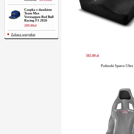
Czapka z daszkiem
Team Max
Verstappen Red Bull
Racing F1 2026
209
.
00
zł
Zobacz wszystkie
502
.
00
zł
Poduszki Sparco Ultra