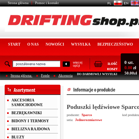
Strona główna
Pomoc i kontakt
START
O NAS
NOWOŚCI
WYSYŁKA
BEZPIECZEŃSTWO
0 szt.
więcej
opcji
0.00
zł
50.00zł
DO DARMOWEJ WYSYŁKI
Strona główna
Fotele
Akcesoria
AKCESORIA
SAMOCHODOWE
Poduszki lędźwiowe Sparc
BEZRĘKAWNIKI
Sparco
producent:
kod produkt
Jednorozmiarowe
seria:
BIDONY I TERMOSY
BIELIZNA RAJDOWA
BLUZY