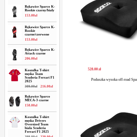
Rękawice Sparco K-
Rookie czarny/biały
153
.
00
zł
Rękawice Sparco K-
Rookie
czarne/czerwone
153
.
00
zł
Rękawice Sparco K-
Attack czarne
206
.
00
zł
528
.
00
zł
Koszulka T-shirt
męska Team
Scuderia Ferrari F1
Poduszka wysoka off-road Sp
2025
309
.
00
zł
216
.
00
zł
Rękawice Sparco
MECA-3 czarne
158
.
00
zł
Koszulka T-shirt
męska Drivers
Oversized Team
biała Scuderia
Ferrari F1 2025
399
.
00
zł
239
.
00
zł