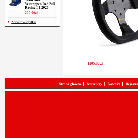
Team Max
Verstappen Red Bull
Racing F1 2026
209
.
00
zł
Zobacz wszystkie
1205
.
00
zł
Strona główna
Bestsellery
Nowości
Rejestr