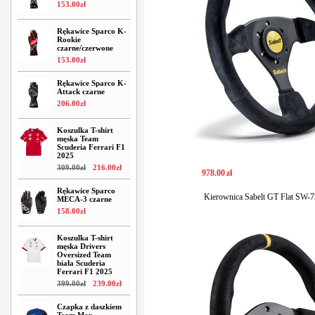
153
.
00
zł
Rękawice Sparco K-
Rookie
czarne/czerwone
153
.
00
zł
Rękawice Sparco K-
Attack czarne
206
.
00
zł
Koszulka T-shirt
męska Team
Scuderia Ferrari F1
2025
309
.
00
zł
216
.
00
zł
978
.
00
zł
Rękawice Sparco
Kierownica Sabelt GT Flat SW-
MECA-3 czarne
158
.
00
zł
Koszulka T-shirt
męska Drivers
Oversized Team
biała Scuderia
Ferrari F1 2025
399
.
00
zł
239
.
00
zł
Czapka z daszkiem