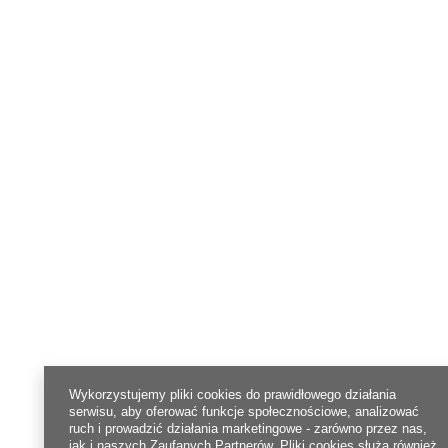
Wykorzystujemy pliki cookies do prawidłowego działania
serwisu, aby oferować funkcje społecznościowe, analizować
ruch i prowadzić działania marketingowe - zarówno przez nas,
jak i naszych Zaufanych Partnerów. Pliki cookies służą również