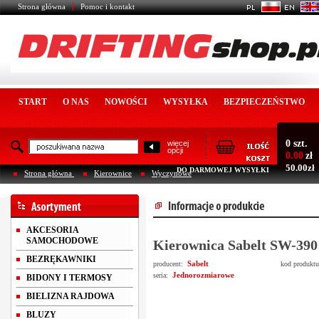
Strona główna
Pomoc i kontakt
START
O NAS
NOWOŚCI
WYSYŁKA
BEZPIECZEŃSTWO
0 szt.
więcej
opcji
0.00
zł
50.00zł
DO DARMOWEJ WYSYŁKI
Strona główna
Kierownice
Wyczynowe
AKCESORIA
SAMOCHODOWE
Kierownica Sabelt SW-390
BEZRĘKAWNIKI
Sabelt
producent:
kod produkt
Jednorozmiarowe
seria:
BIDONY I TERMOSY
BIELIZNA RAJDOWA
BLUZY