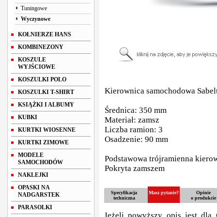
Tuningowe
Wyczynowe
KOŁNIERZE HANS
KOMBINEZONY
KOSZULE
WYJŚCIOWE
KOSZULKI POLO
Kierownica samochodowa Sabel
KOSZULKI T-SHIRT
KSIĄŻKI I ALBUMY
Średnica: 350 mm
KUBKI
Materiał: zamsz
Liczba ramion: 3
KURTKI WIOSENNE
Osadzenie: 90 mm
KURTKI ZIMOWE
MODELE
Podstawowa trójramienna kiero
SAMOCHODÓW
Pokryta zamszem
NAKLEJKI
OPASKI NA
Specyfikacja
Masz pytanie?
Opinie
NADGARSTEK
techniczna
o produkcie
PARASOLKI
Jeżeli powyższy opis jest dla 