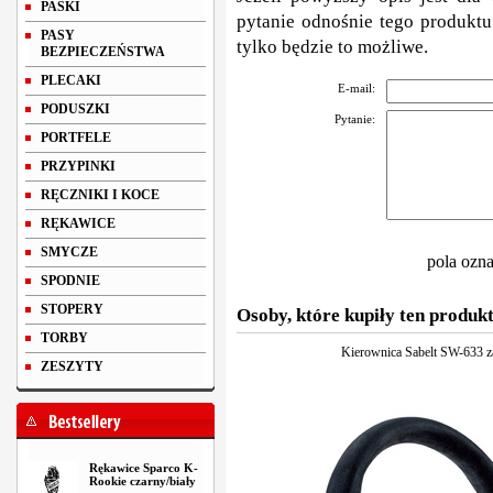
PASKI
pytanie odnośnie tego produktu
PASY
tylko będzie to możliwe.
BEZPIECZEŃSTWA
PLECAKI
E-mail:
PODUSZKI
Pytanie:
PORTFELE
PRZYPINKI
RĘCZNIKI I KOCE
RĘKAWICE
SMYCZE
pola ozn
SPODNIE
STOPERY
Osoby, które kupiły ten produkt
TORBY
Kierownica Sabelt SW-633 
ZESZYTY
Rękawice Sparco K-
Rookie czarny/biały