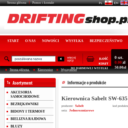
Strona główna
Pomoc i kontakt
START
O NAS
NOWOŚCI
WYSYŁKA
BEZPIECZEŃSTWO
0 szt.
więcej
opcji
0.00
zł
50.00zł
DO DARMOWEJ WYSYŁKI
Strona główna
Kierownice
Wyczynowe
AKCESORIA
SAMOCHODOWE
Kierownica Sabelt SW-635
BEZRĘKAWNIKI
Sabelt
producent:
kod produkt
Jednorozmiarowe
seria:
BIDONY I TERMOSY
BIELIZNA RAJDOWA
BLUZY