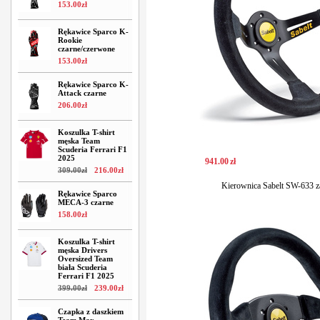
153
.
00
zł
Rękawice Sparco K-
Rookie
czarne/czerwone
153
.
00
zł
Rękawice Sparco K-
Attack czarne
206
.
00
zł
Koszulka T-shirt
męska Team
Scuderia Ferrari F1
2025
941
.
00
zł
309
.
00
zł
216
.
00
zł
Kierownica Sabelt SW-633 
Rękawice Sparco
MECA-3 czarne
158
.
00
zł
Koszulka T-shirt
męska Drivers
Oversized Team
biała Scuderia
Ferrari F1 2025
399
.
00
zł
239
.
00
zł
Czapka z daszkiem