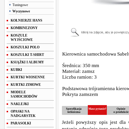
Tuningowe
Wyczynowe
KOŁNIERZE HANS
KOMBINEZONY
KOSZULE
WYJŚCIOWE
KOSZULKI POLO
Kierownica samochodowa Sabel
KOSZULKI T-SHIRT
KSIĄŻKI I ALBUMY
Średnica: 350 mm
KUBKI
Materiał: zamsz
Liczba ramion: 3
KURTKI WIOSENNE
KURTKI ZIMOWE
Podstawowa trójramienna kiero
MODELE
Pokryta zamszem
SAMOCHODÓW
NAKLEJKI
Specyfikacja
Masz pytanie?
Opinie
OPASKI NA
techniczna
o produkcie
NADGARSTEK
Jeżeli powyższy opis jest dla 
PARASOLKI
pytanie odnośnie tego produktu