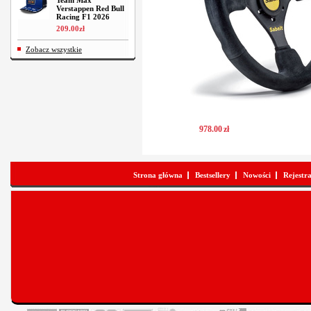
Team Max
Verstappen Red Bull
Racing F1 2026
209
.
00
zł
Zobacz wszystkie
978
.
00
zł
Strona główna
Bestsellery
Nowości
Rejestr