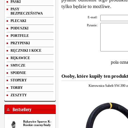
PASKI
tylko będzie to możliwe.
PASY
BEZPIECZEŃSTWA
E-mail:
PLECAKI
Pytanie:
PODUSZKI
PORTFELE
PRZYPINKI
RĘCZNIKI I KOCE
RĘKAWICE
pola ozn
SMYCZE
SPODNIE
Osoby, które kupiły ten produkt
STOPERY
Kierownica Sabelt SW-390 
TORBY
ZESZYTY
Rękawice Sparco K-
Rookie czarny/biały