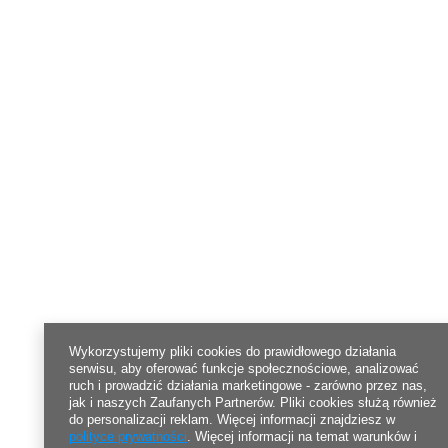
Wykorzystujemy pliki cookies do prawidłowego działania
serwisu, aby oferować funkcje społecznościowe, analizować
ruch i prowadzić działania marketingowe - zarówno przez nas,
jak i naszych Zaufanych Partnerów. Pliki cookies służą również
do personalizacji reklam. Więcej informacji znajdziesz w
polityce prywatności
. Więcej informacji na temat warunków i