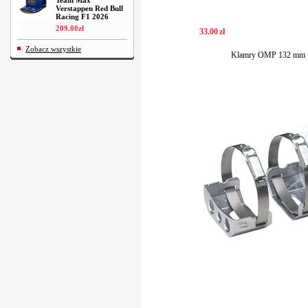
Team Max
Verstappen Red Bull
Racing F1 2026
209
.
00
zł
33
.
00
zł
Zobacz wszystkie
Klamry OMP 132 mm