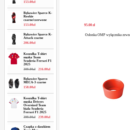
153
.
00
zł
Rękawice Sparco K-
Rookie
czarne/czerwone
153
.
00
zł
95
.
00
zł
Rękawice Sparco K-
Osłonka OMP wyłącznika zewn
Attack czarne
206
.
00
zł
Koszulka T-shirt
męska Team
Scuderia Ferrari F1
2025
309
.
00
zł
216
.
00
zł
Rękawice Sparco
MECA-3 czarne
158
.
00
zł
Koszulka T-shirt
męska Drivers
Oversized Team
biała Scuderia
Ferrari F1 2025
399
.
00
zł
239
.
00
zł
Czapka z daszkiem