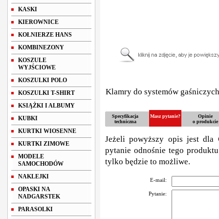
KASKI
KIEROWNICE
KOŁNIERZE HANS
KOMBINEZONY
KOSZULE
WYJŚCIOWE
KOSZULKI POLO
Klamry do systemów gaśniczyc
KOSZULKI T-SHIRT
KSIĄŻKI I ALBUMY
Specyfikacja
Masz pytanie?
Opinie
KUBKI
techniczna
o produkcie
KURTKI WIOSENNE
Jeżeli powyższy opis jest dla 
KURTKI ZIMOWE
pytanie odnośnie tego produktu
MODELE
tylko będzie to możliwe.
SAMOCHODÓW
NAKLEJKI
E-mail:
OPASKI NA
Pytanie:
NADGARSTEK
PARASOLKI