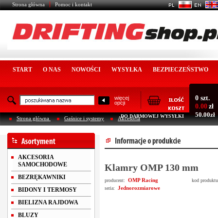
Strona główna
Pomoc i kontakt
START
O NAS
NOWOŚCI
WYSYŁKA
BEZPIECZEŃSTWO
0 szt.
więcej
opcji
0.00
zł
50.00zł
DO DARMOWEJ WYSYŁKI
Strona główna
Gaśnice i systemy
Akcesoria
AKCESORIA
SAMOCHODOWE
Klamry OMP 130 mm
BEZRĘKAWNIKI
OMP Racing
producent:
kod produkt
Jednorozmiarowe
seria:
BIDONY I TERMOSY
BIELIZNA RAJDOWA
BLUZY