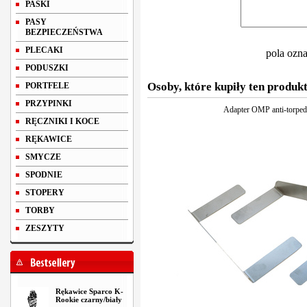
PASKI
PASY
BEZPIECZEŃSTWA
PLECAKI
pola ozn
PODUSZKI
Osoby, które kupiły ten produkt
PORTFELE
PRZYPINKI
Adapter OMP anti-torpe
RĘCZNIKI I KOCE
RĘKAWICE
SMYCZE
SPODNIE
STOPERY
TORBY
ZESZYTY
Rękawice Sparco K-
Rookie czarny/biały