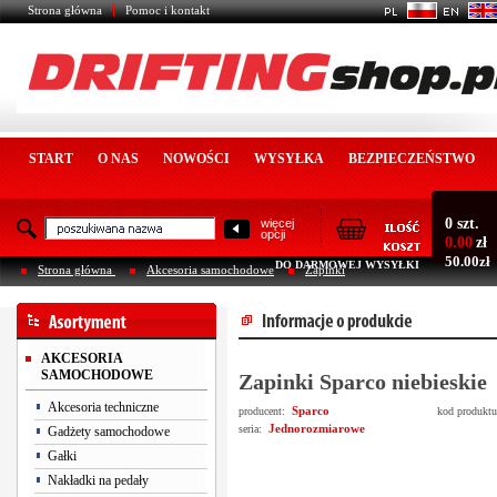
Strona główna
Pomoc i kontakt
START
O NAS
NOWOŚCI
WYSYŁKA
BEZPIECZEŃSTWO
0 szt.
więcej
opcji
0.00
zł
50.00zł
DO DARMOWEJ WYSYŁKI
Strona główna
Akcesoria samochodowe
Zapinki
AKCESORIA
SAMOCHODOWE
Zapinki Sparco niebieskie
Akcesoria techniczne
Sparco
producent:
kod produkt
Jednorozmiarowe
seria:
Gadżety samochodowe
Gałki
Nakładki na pedały