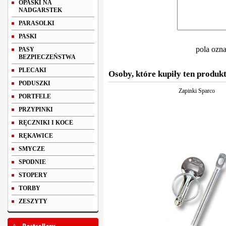
OPASKI NA
NADGARSTEK
PARASOLKI
PASKI
pola ozn
PASY
BEZPIECZEŃSTWA
PLECAKI
Osoby, które kupiły ten produkt
PODUSZKI
Zapinki Sparco
PORTFELE
PRZYPINKI
RĘCZNIKI I KOCE
RĘKAWICE
SMYCZE
SPODNIE
STOPERY
TORBY
ZESZYTY