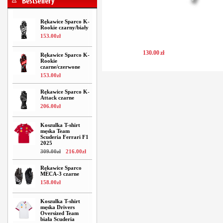
Rękawice Sparco K-
Rookie czarny/biały
153
.
00
zł
130
.
00
zł
Rękawice Sparco K-
Rookie
czarne/czerwone
153
.
00
zł
Rękawice Sparco K-
Attack czarne
206
.
00
zł
Koszulka T-shirt
męska Team
Scuderia Ferrari F1
2025
309
.
00
zł
216
.
00
zł
Rękawice Sparco
MECA-3 czarne
158
.
00
zł
Koszulka T-shirt
męska Drivers
Oversized Team
biała Scuderia