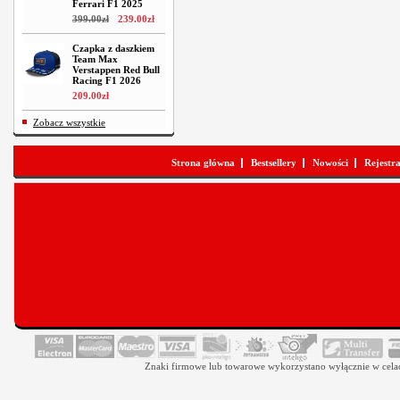
Ferrari F1 2025
399
.
00
zł
239
.
00
zł
Czapka z daszkiem
Team Max
Verstappen Red Bull
Racing F1 2026
209
.
00
zł
Zobacz wszystkie
Strona główna
Bestsellery
Nowości
Rejestr
Znaki firmowe lub towarowe wykorzystano wyłącznie w celach