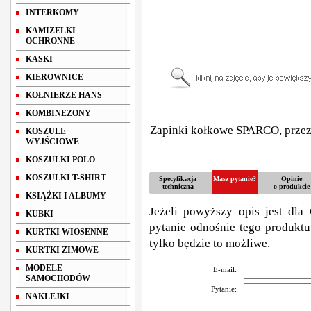
INTERKOMY
KAMIZELKI
OCHRONNE
KASKI
KIEROWNICE
KOŁNIERZE HANS
KOMBINEZONY
Zapinki kołkowe SPARCO, prze
KOSZULE
WYJŚCIOWE
KOSZULKI POLO
KOSZULKI T-SHIRT
Specyfikacja
Masz pytanie?
Opinie
techniczna
o produkcie
KSIĄŻKI I ALBUMY
Jeżeli powyższy opis jest dla 
KUBKI
pytanie odnośnie tego produktu
KURTKI WIOSENNE
tylko będzie to możliwe.
KURTKI ZIMOWE
MODELE
E-mail:
SAMOCHODÓW
Pytanie:
NAKLEJKI