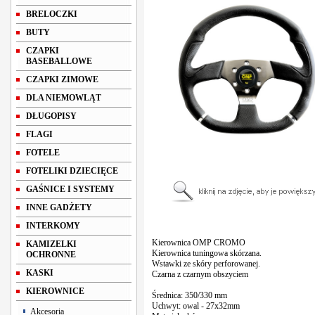
BRELOCZKI
BUTY
CZAPKI
BASEBALLOWE
CZAPKI ZIMOWE
DLA NIEMOWLĄT
DŁUGOPISY
FLAGI
FOTELE
FOTELIKI DZIECIĘCE
GAŚNICE I SYSTEMY
INNE GADŻETY
INTERKOMY
Kierownica OMP CROMO
KAMIZELKI
Kierownica tuningowa skórzana.
OCHRONNE
Wstawki ze skóry perforowanej.
KASKI
Czarna z czarnym obszyciem
KIEROWNICE
Średnica: 350/330 mm
Uchwyt: owal - 27x32mm
Akcesoria