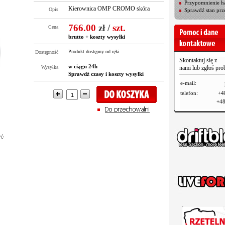
Przypomnienie ha
Kierownica OMP CROMO skóra
Opis
Sprawdź stan prz
766.00
zł
/
szt.
Cena
brutto +
koszty wysyłki
Produkt dostępny od ręki
Dostępność
Skontaktuj się z
w ciągu 24h
Wysyłka
nami lub zgłoś pr
Sprawdź czasy i koszty wysyłki
e-mail:
telefon:
+4
+48