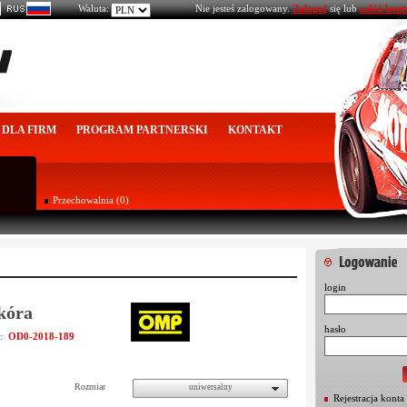
Waluta:
Nie jesteś zalogowany.
Zaloguj
się lub
załóż kont
DLA FIRM
PROGRAM PARTNERSKI
KONTAKT
Przechowalnia (0)
login
kóra
hasło
OD0-2018-189
u:
Rozmiar
uniwersalny
Rejestracja konta