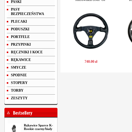
PASKI
PASY
BEZPIECZEŃSTWA
PLECAKI
PODUSZKI
PORTFELE
PRZYPINKI
RĘCZNIKI I KOCE
RĘKAWICE
740
.
00
zł
SMYCZE
SPODNIE
STOPERY
TORBY
ZESZYTY
Rękawice Sparco K-
Rookie czarny/biały