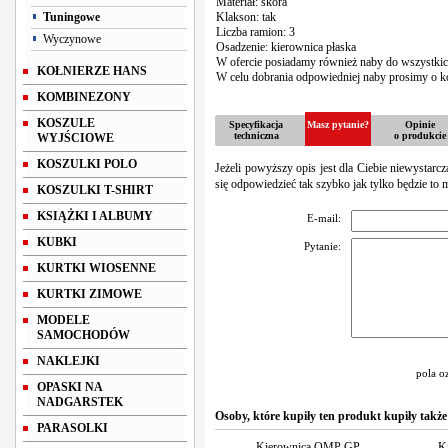
Materiał: skóra
Tuningowe
Klakson: tak
Liczba ramion: 3
Wyczynowe
Osadzenie: kierownica płaska
W ofercie posiadamy również naby do wszystk
KOŁNIERZE HANS
W celu dobrania odpowiedniej naby prosimy o ko
KOMBINEZONY
KOSZULE
Specyfikacja
Masz pytanie?
Opinie
techniczna
o produkcie
WYJŚCIOWE
KOSZULKI POLO
Jeżeli powyższy opis jest dla Ciebie niewystarc
się odpowiedzieć tak szybko jak tylko będzie to 
KOSZULKI T-SHIRT
KSIĄŻKI I ALBUMY
E-mail:
KUBKI
Pytanie:
KURTKI WIOSENNE
KURTKI ZIMOWE
MODELE
SAMOCHODÓW
NAKLEJKI
pola o
OPASKI NA
NADGARSTEK
Osoby, które kupiły ten produkt kupiły także
PARASOLKI
Kierownica OMP GP
K