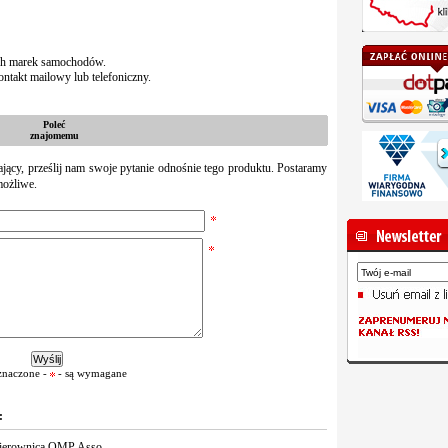
ich marek samochodów.
ntakt mailowy lub telefoniczny.
Poleć
znajomemu
zający, prześlij nam swoje pytanie odnośnie tego produktu. Postaramy
możliwe.
znaczone -
- są wymagane
:
ierownica OMP Asso