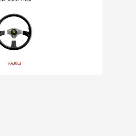
766
.
00
zł