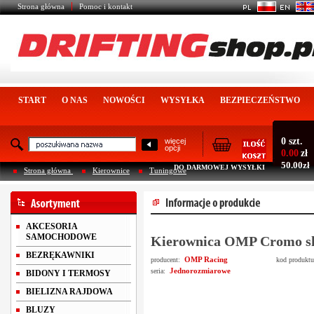
Strona główna
Pomoc i kontakt
START
O NAS
NOWOŚCI
WYSYŁKA
BEZPIECZEŃSTWO
0 szt.
więcej
opcji
0.00
zł
50.00zł
DO DARMOWEJ WYSYŁKI
Strona główna
Kierownice
Tuningowe
AKCESORIA
SAMOCHODOWE
Kierownica OMP Cromo s
BEZRĘKAWNIKI
OMP Racing
producent:
kod produkt
Jednorozmiarowe
seria:
BIDONY I TERMOSY
BIELIZNA RAJDOWA
BLUZY