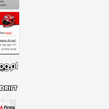
sła
esyłki
oblem
tutaj
napisz do nas!
8 793 205 777
 22 834 54 04