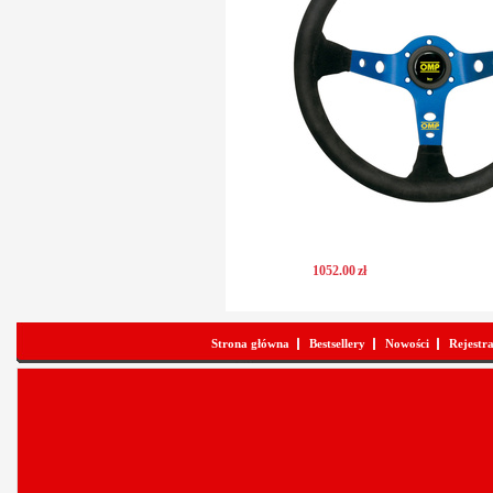
1052
.
00
zł
Strona główna
Bestsellery
Nowości
Rejestr