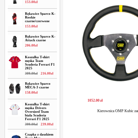
153
.
00
zł
Rękawice Sparco K-
Rookie
czarne/czerwone
153
.
00
zł
Rękawice Sparco K-
Attack czarne
206
.
00
zł
Koszulka T-shirt
męska Team
Scuderia Ferrari F1
2025
309
.
00
zł
216
.
00
zł
Rękawice Sparco
MECA-3 czarne
158
.
00
zł
1052
.
00
zł
Koszulka T-shirt
męska Drivers
Kierownica OMP Kubic za
Oversized Team
biała Scuderia
Ferrari F1 2025
399
.
00
zł
239
.
00
zł
Czapka z daszkiem