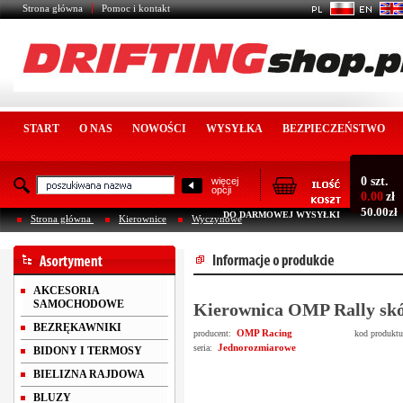
Strona główna
Pomoc i kontakt
START
O NAS
NOWOŚCI
WYSYŁKA
BEZPIECZEŃSTWO
0 szt.
więcej
opcji
0.00
zł
50.00zł
DO DARMOWEJ WYSYŁKI
Strona główna
Kierownice
Wyczynowe
AKCESORIA
SAMOCHODOWE
Kierownica OMP Rally sk
BEZRĘKAWNIKI
OMP Racing
producent:
kod produkt
Jednorozmiarowe
seria:
BIDONY I TERMOSY
BIELIZNA RAJDOWA
BLUZY