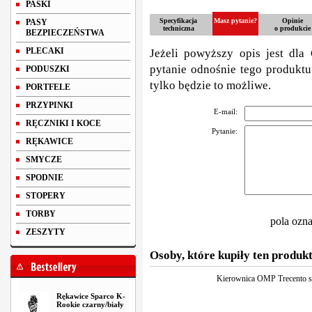
PASKI
Specyfikacja
Masz pytanie?
Opinie
PASY
techniczna
o produkcie
BEZPIECZEŃSTWA
PLECAKI
Jeżeli powyższy opis jest dla 
pytanie odnośnie tego produktu
PODUSZKI
tylko będzie to możliwe.
PORTFELE
PRZYPINKI
E-mail:
RĘCZNIKI I KOCE
Pytanie:
RĘKAWICE
SMYCZE
SPODNIE
STOPERY
TORBY
pola ozn
ZESZYTY
Osoby, które kupiły ten produkt
Kierownica OMP Trecento s
Rękawice Sparco K-
Rookie czarny/biały