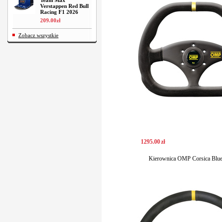
Team Max
Verstappen Red Bull
Racing F1 2026
209
.
00
zł
Zobacz wszystkie
1295
.
00
zł
Kierownica OMP Corsica Blue