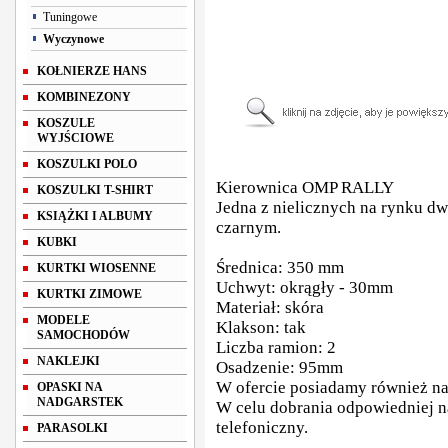
Tuningowe
Wyczynowe
KOŁNIERZE HANS
KOMBINEZONY
KOSZULE
WYJŚCIOWE
KOSZULKI POLO
Kierownica OMP RALLY
KOSZULKI T-SHIRT
Jedna z nielicznych na rynku d
KSIĄŻKI I ALBUMY
czarnym.
KUBKI
Średnica: 350 mm
KURTKI WIOSENNE
Uchwyt: okrągły - 30mm
KURTKI ZIMOWE
Materiał: skóra
MODELE
Klakson: tak
SAMOCHODÓW
Liczba ramion: 2
NAKLEJKI
Osadzenie: 95mm
W ofercie posiadamy również n
OPASKI NA
NADGARSTEK
W celu dobrania odpowiedniej n
telefoniczny.
PARASOLKI