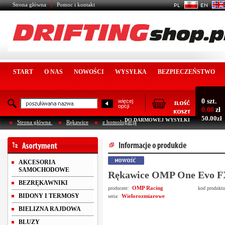
Strona główna
Pomoc i kontakt
START
O NAS
NOWOŚCI
WYSYŁKA
BEZPIECZEŃSTWO
0 szt.
więcej
opcji
0.00
zł
50.00zł
DO DARMOWEJ WYSYŁKI
Strona główna
Rękawice
z homologacją
AKCESORIA
SAMOCHODOWE
Rękawice OMP One Evo F
BEZRĘKAWNIKI
OMP Racing
producent:
kod produkt
BIDONY I TERMOSY
Wielorozmiarowe
seria:
BIELIZNA RAJDOWA
BLUZY