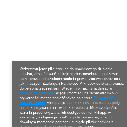
Wykorzystujemy pliki cookies do prawidłowego działania
serwisu, aby oferować funkcje społecznościowe, analizować
ruch i prowadzić działania marketingowe - zarówno przez nas,
jak i naszych Zaufanych Partnerów. Pliki cookies służą również
do personalizacji reklam. Więcej informacji znajdziesz w
polityce prywatności
. Więcej informacji na temat warunków i
prywatności można znaleźć także na stronie
Prywatność i
warunki Google
. Akceptacja tego komunikatu oznacza zgodę
na ich zapisywanie na Twoim komputerze. Możesz określić
warunki przechowywania lub dostępu do nich klikając w
zakładkę „Konfiguracja zgód”. Zgodę możesz wycofać w
dowolnym momencie poprzez usunięcie plików cookies z
przeglądarki z danego urządzenia końcowego.