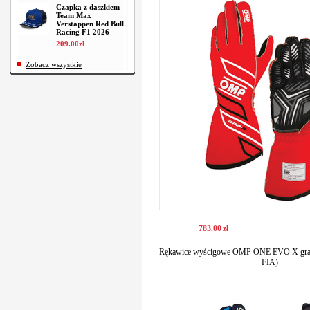
Czapka z daszkiem
Team Max
Verstappen Red Bull
Racing F1 2026
209
.
00
zł
Zobacz wszystkie
783
.
00
zł
Rękawice wyścigowe OMP ONE EVO X gran
FIA)