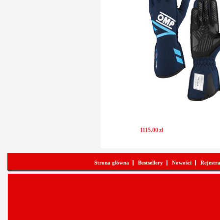
1115
.
00
zł
Strona główna
Bestsellery
Nowości
Rejestr