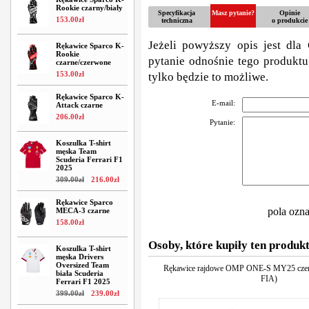
Rookie czarny/biały
Specyfikacja
Masz pytanie?
Opinie
153
.
00
zł
techniczna
o produkcie
Jeżeli powyższy opis jest dla 
Rękawice Sparco K-
Rookie
pytanie odnośnie tego produktu
czarne/czerwone
153
.
00
zł
tylko będzie to możliwe.
Rękawice Sparco K-
E-mail:
Attack czarne
206
.
00
zł
Pytanie:
Koszulka T-shirt
męska Team
Scuderia Ferrari F1
2025
309
.
00
zł
216
.
00
zł
Rękawice Sparco
pola ozn
MECA-3 czarne
158
.
00
zł
Osoby, które kupiły ten produkt
Koszulka T-shirt
męska Drivers
Oversized Team
Rękawice rajdowe OMP ONE-S MY25 czer
biała Scuderia
FIA)
Ferrari F1 2025
399
.
00
zł
239
.
00
zł