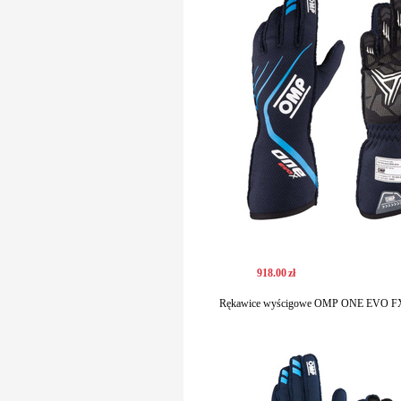
918
.
00
zł
Rękawice wyścigowe OMP ONE EVO FX 