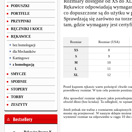
Rozmiary dostępne od XS do XL
PODUSZKI
Rękawice odpowiadają wymagani
co dopuszczone są do użytku w
PORTFELE
Sprawdzają się zarówno na torze,
PRZYPINKI
tam, gdzie wymagany jest certy
RĘCZNIKI I KOCE
RĘKAWICE
Rozmiar
Rozmiar (USA)
bez homologacji
XS
8
dla Mechaników
S
9
Kartingowe
M
10
z homologacją
L
11
SMYCZE
XL
12
SPODNIE
Przed kupnem rękawic warto poświęcić chwile cza
STOPERY
prawidłowy rozmiar. W tym celu pomoże poniższa 
TORBY
Aby sprawdzić rozmiar rękawic jakie potrzebujem
obwód dłoni (bez kciuka). Ta odległość, to wpisa
ZESZYTY
Jeżeli jednak nie trafisz z rozmiarem zakupionych
musisz się przejmować. W naszym sklepie możes
wymienić rozmiar na odpowiedni w ciągu 10 dni o
Rękawice Sparco K-