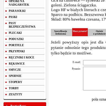
Gr.4 na cholewce — sylwetki ze
OPASKI NA
goleni. Zielona ściągaczka.
NADGARSTEK
Logo HF w białych literach z c
PARASOLKI
Sparco na podbicu. Bezszwowa k
PASKI
Skład: 80% bawełna czesana, 17
PASY
BEZPIECZEŃSTWA
Specyfikacja
Masz pytanie?
Opinie
PLECAKI
techniczna
o produkcie
PODUSZKI
Jeżeli powyższy opis jest dla 
PORTFELE
pytanie odnośnie tego produktu
PRZYPINKI
tylko będzie to możliwe.
RĘCZNIKI I KOCE
E-mail:
RĘKAWICE
Pytanie:
SMYCZE
SPODNIE
STOPERY
TORBY
ZESZYTY
pola ozn