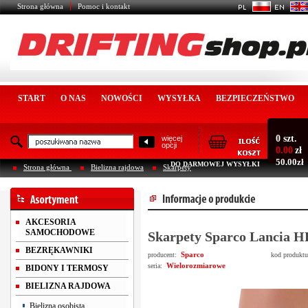
Strona główna
Pomoc i kontakt
START
O NAS
NOWOŚCI
WYSYŁKA
BEZPIECZEŃSTWO
0 szt.
więcej
opcji
0.00
zł
50.00zł
DO DARMOWEJ WYSYŁKI
Strona główna
Bielizna rajdowa
Skarpety
AKCESORIA
SAMOCHODOWE
Skarpety Sparco Lancia H
BEZRĘKAWNIKI
Sparco
producent:
kod produkt
Wielorozmiarowe
seria:
BIDONY I TERMOSY
BIELIZNA RAJDOWA
Bielizna osobista