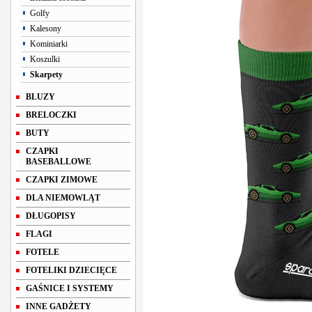
Golfy
Kalesony
Kominiarki
Koszulki
Skarpety
BLUZY
BRELOCZKI
BUTY
CZAPKI
BASEBALLOWE
CZAPKI ZIMOWE
DLA NIEMOWLĄT
DŁUGOPISY
FLAGI
FOTELE
FOTELIKI DZIECIĘCE
GAŚNICE I SYSTEMY
INNE GADŻETY