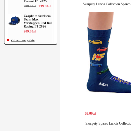
Ferrari F1 2025
Skarpety Lancia Collection Sparco
399
.
00
zł
239
.
00
zł
Czapka z daszkiem
Team Max
Verstappen Red Bull
Racing F1 2026
209
.
00
zł
Zobacz wszystkie
63
.
00
zł
Skarpety Sparco Lancia Collecti