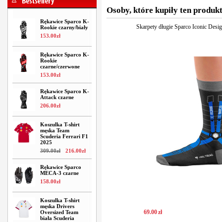
Osoby, które kupiły ten produkt
Rękawice Sparco K-
Skarpety długie Sparco Iconic Desi
Rookie czarny/biały
153
.
00
zł
Rękawice Sparco K-
Rookie
czarne/czerwone
153
.
00
zł
Rękawice Sparco K-
Attack czarne
206
.
00
zł
Koszulka T-shirt
męska Team
Scuderia Ferrari F1
2025
309
.
00
zł
216
.
00
zł
Rękawice Sparco
MECA-3 czarne
158
.
00
zł
Koszulka T-shirt
męska Drivers
69
.
00
zł
Oversized Team
biała Scuderia