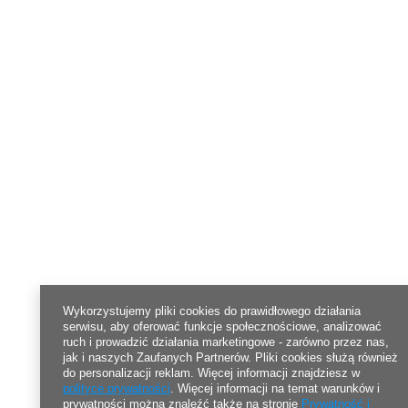
Wykorzystujemy pliki cookies do prawidłowego działania
serwisu, aby oferować funkcje społecznościowe, analizować
ruch i prowadzić działania marketingowe - zarówno przez nas,
jak i naszych Zaufanych Partnerów. Pliki cookies służą również
do personalizacji reklam. Więcej informacji znajdziesz w
polityce prywatności
. Więcej informacji na temat warunków i
prywatności można znaleźć także na stronie
Prywatność i