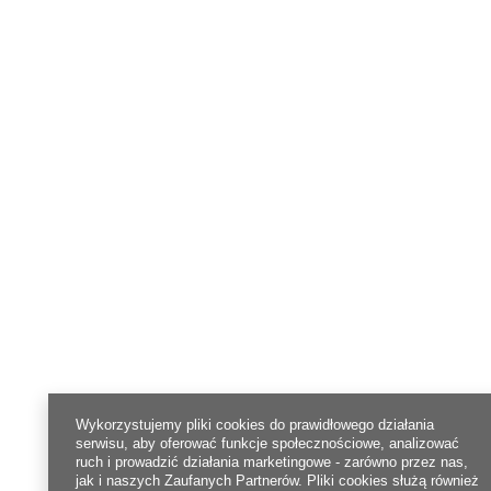
Wykorzystujemy pliki cookies do prawidłowego działania
serwisu, aby oferować funkcje społecznościowe, analizować
ruch i prowadzić działania marketingowe - zarówno przez nas,
jak i naszych Zaufanych Partnerów. Pliki cookies służą również