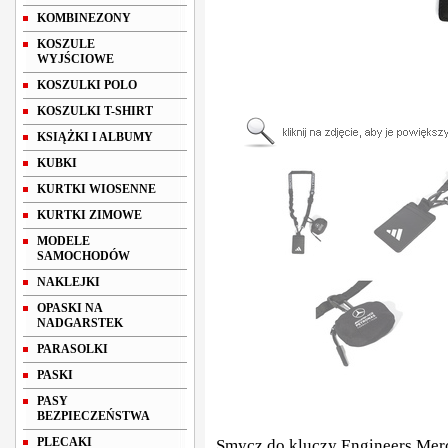
KOMBINEZONY
KOSZULE
WYJŚCIOWE
KOSZULKI POLO
KOSZULKI T-SHIRT
KSIĄŻKI I ALBUMY
KUBKI
KURTKI WIOSENNE
KURTKI ZIMOWE
MODELE
SAMOCHODÓW
NAKLEJKI
OPASKI NA
NADGARSTEK
PARASOLKI
PASKI
PASY
BEZPIECZEŃSTWA
PLECAKI
Smycz do kluczy Engineers Me