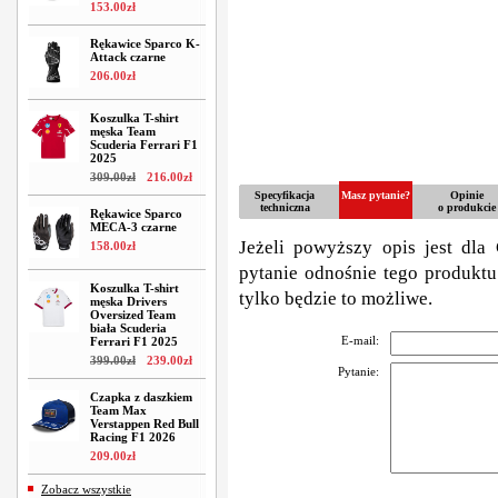
153
.
00
zł
Rękawice Sparco K-
Attack czarne
206
.
00
zł
Koszulka T-shirt
męska Team
Scuderia Ferrari F1
2025
309
.
00
zł
216
.
00
zł
Specyfikacja
Masz pytanie?
Opinie
techniczna
o produkcie
Rękawice Sparco
MECA-3 czarne
Jeżeli powyższy opis jest dla 
158
.
00
zł
pytanie odnośnie tego produktu
Koszulka T-shirt
tylko będzie to możliwe.
męska Drivers
Oversized Team
biała Scuderia
E-mail:
Ferrari F1 2025
399
.
00
zł
239
.
00
zł
Pytanie:
Czapka z daszkiem
Team Max
Verstappen Red Bull
Racing F1 2026
209
.
00
zł
Zobacz wszystkie