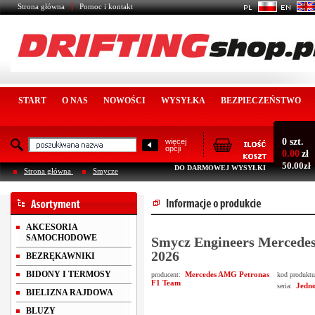
Strona główna
Pomoc i kontakt
START
O NAS
NOWOŚCI
WYSYŁKA
BEZPIECZEŃSTWO
0 szt.
więcej
opcji
0.00
zł
50.00zł
DO DARMOWEJ WYSYŁKI
Strona główna
Smycze
AKCESORIA
SAMOCHODOWE
Smycz Engineers Merced
2026
BEZRĘKAWNIKI
BIDONY I TERMOSY
Mercedes AMG Petronas
producent:
kod produkt
F1 Team
Jedn
seria:
BIELIZNA RAJDOWA
BLUZY