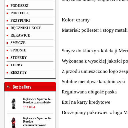
PODUSZKI
PORTFELE
Kolor: czarny
PRZYPINKI
RĘCZNIKI I KOCE
Materiał: poliester i stopy metali
RĘKAWICE
SMYCZE
Smycz do kluczy z kolekcji Me
SPODNIE
STOPERY
Wykonana z wysokiej jakości po
TORBY
Z przodu umieszczono logo zes
ZESZYTY
Solidne metalowe karabińczyki
Regulowana długość paska
Rękawice Sparco K-
Etui na karty kredytowe
Rookie czarny/biały
153
.
00
zł
Doczepiany pokrowiec z logo M
Rękawice Sparco K-
Rookie
czarne/czerwone