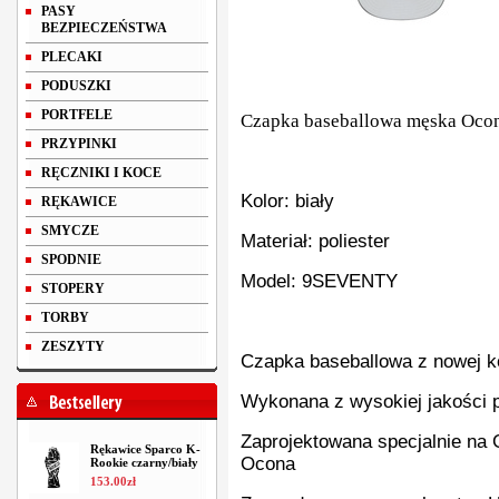
PASY
BEZPIECZEŃSTWA
PLECAKI
PODUSZKI
PORTFELE
Czapka baseballowa męska Oco
PRZYPINKI
RĘCZNIKI I KOCE
Kolor: biały
RĘKAWICE
SMYCZE
Materiał: poliester
SPODNIE
Model: 9SEVENTY
STOPERY
TORBY
ZESZYTY
Czapka baseballowa z nowej k
Wykonana z wysokiej jakości p
Zaprojektowana specjalnie na 
Rękawice Sparco K-
Ocona
Rookie czarny/biały
153
.
00
zł