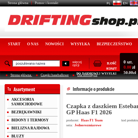
Strona główna
Pomoc i kontakt
START
O NAS
NOWOŚCI
WYSYŁKA
BEZPIECZEŃSTWO
0 szt.
więcej
opcji
0.00
zł
50.00zł
DO DARMOWEJ WYSYŁKI
Strona główna
Czapki baseballowe
Dla dorosłych
AKCESORIA
SAMOCHODOWE
Czapka z daszkiem Esteb
GP Haas F1 2026
BEZRĘKAWNIKI
BIDONY I TERMOSY
Haas F1 Team
producent:
kod produkt
Jednorozmiarowe
seria:
BIELIZNA RAJDOWA
BLUZY