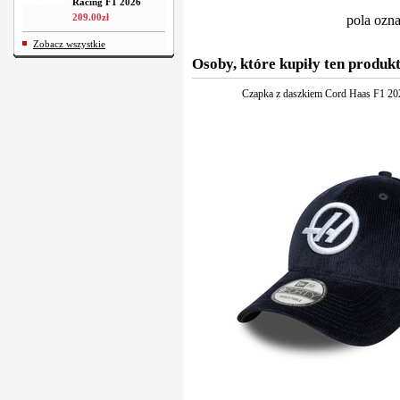
Racing F1 2026
209
.
00
zł
pola ozn
Zobacz wszystkie
Osoby, które kupiły ten produkt
Czapka z daszkiem Cord Haas F1 20