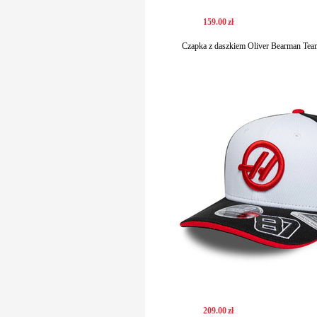
159
.
00
zł
Czapka z daszkiem Oliver Bearman Te
209
.
00
zł