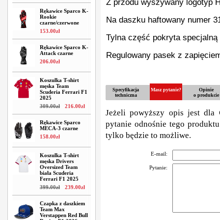
Z przodu wyszywany logotyp 
Rękawice Sparco K-
Rookie
Na daszku haftowany numer 3
czarne/czerwone
153
.
00
zł
Tylna część pokryta specjalną
Rękawice Sparco K-
Attack czarne
Regulowany pasek z zapięciem
206
.
00
zł
Koszulka T-shirt
męska Team
Specyfikacja
Masz pytanie?
Opinie
Scuderia Ferrari F1
techniczna
o produkcie
2025
309
.
00
zł
216
.
00
zł
Jeżeli powyższy opis jest dla 
Rękawice Sparco
pytanie odnośnie tego produktu
MECA-3 czarne
tylko będzie to możliwe.
158
.
00
zł
E-mail:
Koszulka T-shirt
męska Drivers
Oversized Team
Pytanie:
biała Scuderia
Ferrari F1 2025
399
.
00
zł
239
.
00
zł
Czapka z daszkiem
Team Max
Verstappen Red Bull