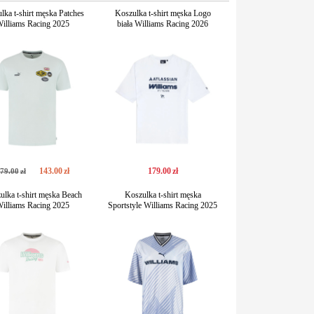
lka t-shirt męska Patches
Koszulka t-shirt męska Logo
illiams Racing 2025
biała Williams Racing 2026
143
.
00
zł
179
.
00
zł
79
.
00
zł
ulka t-shirt męska Beach
Koszulka t-shirt męska
illiams Racing 2025
Sportstyle Williams Racing 2025