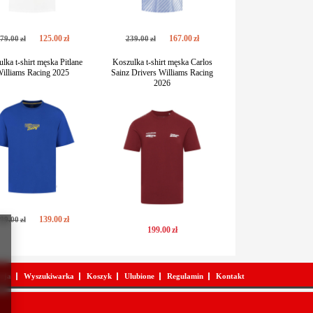
125
.
00
zł
167
.
00
zł
79
.
00
zł
239
.
00
zł
lka t-shirt męska Pitlane
Koszulka t-shirt męska Carlos
illiams Racing 2025
Sainz Drivers Williams Racing
2026
139
.
00
zł
99
.
00
zł
199
.
00
zł
acja
Wyszukiwarka
Koszyk
Ulubione
Regulamin
Kontakt