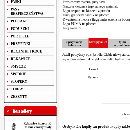
PASKI
Prążkowany materiał przy szyi
Naszyta kieszeń z tego samego materiału
PASY
Logo zespołu na kieszeni z przodu
BEZPIECZEŃSTWA
Duży graficzny nadruk na plecach
Dwustronna metka z flagą
umieszczona
na bocz
PLECAKI
Logo PUMA na plecach
Krój oversize
PODUSZKI
PORTFELE
Specyfikacja
Masz pytanie?
Opinie
PRZYPINKI
techniczna
o produkcie
RĘCZNIKI I KOCE
Jeżeli powyższy opis jest dla Ciebie niewystarc
RĘKAWICE
się odpowiedzieć tak szybko jak tylko będzie to 
SMYCZE
E-mail:
SPODNIE
Pytanie:
STOPERY
TORBY
ZESZYTY
pola o
Rękawice Sparco K-
Osoby, które kupiły ten produkt kupiły także
Rookie czarny/biały