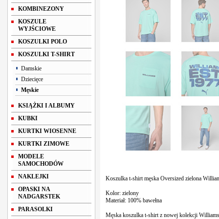
KOMBINEZONY
KOSZULE
WYJŚCIOWE
KOSZULKI POLO
KOSZULKI T-SHIRT
Damskie
Dziecięce
Męskie
KSIĄŻKI I ALBUMY
KUBKI
KURTKI WIOSENNE
KURTKI ZIMOWE
MODELE
SAMOCHODÓW
NAKLEJKI
Koszulka t-shirt męska Oversized zielona Willi
OPASKI NA
Kolor: zielony
NADGARSTEK
Materiał: 100% bawełna
PARASOLKI
Męska koszulka t-shirt z nowej kolekcji William