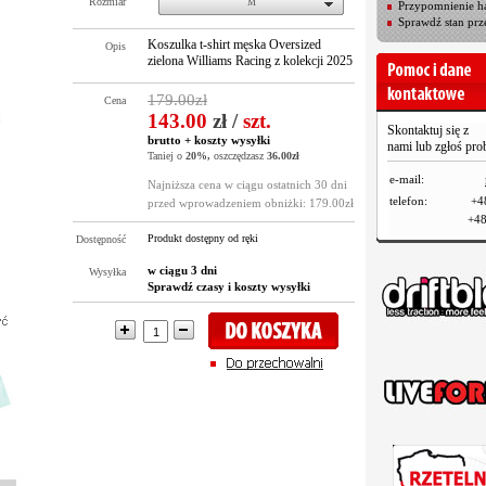
Rozmiar
M
Przypomnienie ha
Sprawdź stan prz
Koszulka t-shirt męska Oversized
Opis
zielona Williams Racing z kolekcji 2025
179.00zł
Cena
143.00
zł
/
szt.
Skontaktuj się z
brutto +
koszty wysyłki
nami lub zgłoś pr
Taniej o
20%,
oszczędzasz
36.00zł
e-mail:
Najniższa cena w ciągu ostatnich 30 dni
telefon:
+4
przed wprowadzeniem obniżki: 179.00zł
+48
Produkt dostępny od ręki
Dostępność
w ciągu 3 dni
Wysyłka
Sprawdź czasy i koszty wysyłki