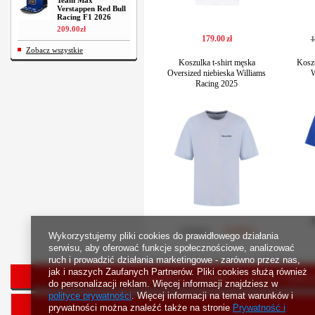
Team Max
Verstappen Red Bull
Racing F1 2026
209
.
00
zł
179
.
00
zł
1
Zobacz wszystkie
Koszulka t-shirt męska
Koszu
Oversized niebieska Williams
W
Racing 2025
1
143
.
00
zł
179
.
00
zł
Wykorzystujemy pliki cookies do prawidłowego działania
serwisu, aby oferować funkcje społecznościowe, analizować
ruch i prowadzić działania marketingowe - zarówno przez nas,
jak i naszych Zaufanych Partnerów. Pliki cookies służą również
Strona główna
Bestsellery
Nowości
Rejestr
do personalizacji reklam. Więcej informacji znajdziesz w
polityce prywatności
. Więcej informacji na temat warunków i
prywatności można znaleźć także na stronie
Prywatność i