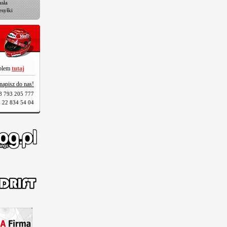
sła
esyłki
oblem
tutaj
napisz do nas!
8 793 205 777
 22 834 54 04