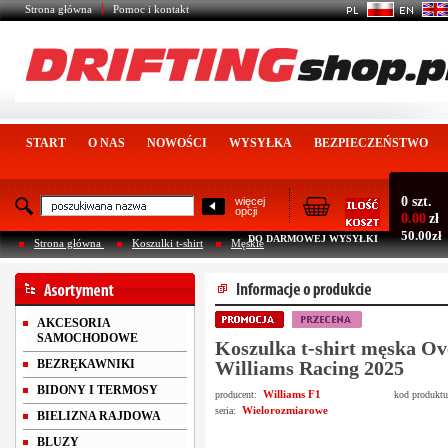
Strona główna
Pomoc i kontakt
START
O NAS
NOWOŚCI
WYSYŁKA
BEZPIECZEŃSTWO
0 szt.
więcej
opcji
0.00
zł
50.00zł
DO DARMOWEJ WYSYŁKI
Strona główna
Koszulki t-shirt
Męskie
AKCESORIA
SAMOCHODOWE
Koszulka t-shirt męska Ov
BEZRĘKAWNIKI
Williams Racing 2025
BIDONY I TERMOSY
Williams F1
producent:
kod produkt
Wielorozmiarowe
seria:
BIELIZNA RAJDOWA
BLUZY