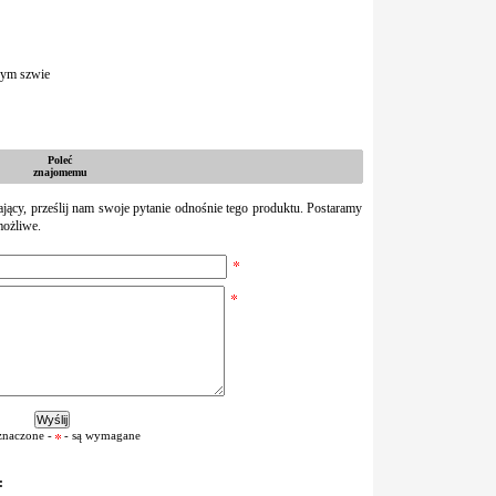
nym szwie
Poleć
znajomemu
zający, prześlij nam swoje pytanie odnośnie tego produktu. Postaramy
możliwe.
znaczone -
- są wymagane
: