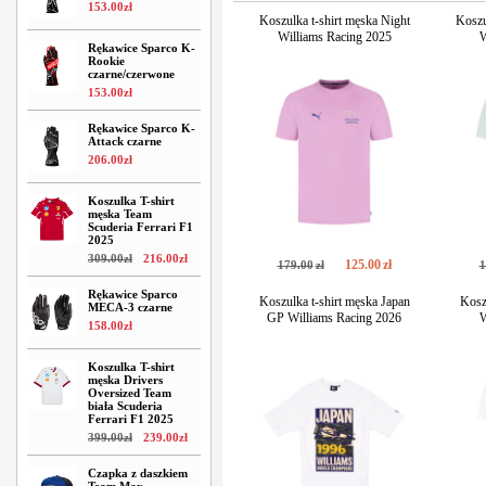
153
.
00
zł
Koszulka t-shirt męska Night
Koszu
Williams Racing 2025
W
Rękawice Sparco K-
Rookie
czarne/czerwone
153
.
00
zł
Rękawice Sparco K-
Attack czarne
206
.
00
zł
Koszulka T-shirt
męska Team
Scuderia Ferrari F1
2025
309
.
00
zł
216
.
00
zł
125
.
00
zł
179
.
00
zł
1
Rękawice Sparco
Koszulka t-shirt męska Japan
Kosz
MECA-3 czarne
GP Williams Racing 2026
W
158
.
00
zł
Koszulka T-shirt
męska Drivers
Oversized Team
biała Scuderia
Ferrari F1 2025
399
.
00
zł
239
.
00
zł
Czapka z daszkiem