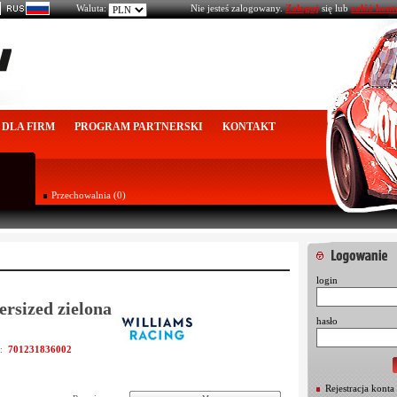
Waluta:
Nie jesteś zalogowany.
Zaloguj
się lub
załóż kont
DLA FIRM
PROGRAM PARTNERSKI
KONTAKT
Przechowalnia (0)
login
ersized zielona
hasło
701231836002
u:
Rejestracja konta