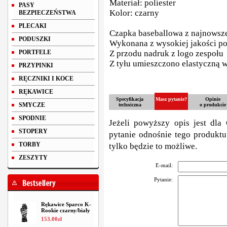
Materiał: poliester
PASY
Kolor: czarny
BEZPIECZEŃSTWA
PLECAKI
Czapka baseballowa z najnowsze
PODUSZKI
Wykonana z wysokiej jakości po
PORTFELE
Z przodu nadruk z logo zespołu
Z tyłu umieszczono elastyczną 
PRZYPINKI
RĘCZNIKI I KOCE
RĘKAWICE
Specyfikacja
Masz pytanie?
Opinie
SMYCZE
techniczna
o produkcie
SPODNIE
Jeżeli powyższy opis jest dla 
STOPERY
pytanie odnośnie tego produktu
TORBY
tylko będzie to możliwe.
ZESZYTY
E-mail:
Pytanie:
Rękawice Sparco K-
Rookie czarny/biały
153
.
00
zł