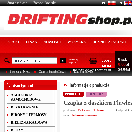
Strona główna
Pomoc i kontakt
START
O NAS
NOWOŚCI
WYSYŁKA
BEZPIECZEŃSTWO
0 szt.
więcej
opcji
0.00
zł
50.00zł
DO DARMOWEJ WYSYŁKI
Strona główna
Czapki baseballowe
Dla dorosłych
AKCESORIA
SAMOCHODOWE
Czapka z daszkiem Flawle
BEZRĘKAWNIKI
McLaren F1 Team
producent:
kod produkt
BIDONY I TERMOSY
Jednorozmiarowe
seria:
BIELIZNA RAJDOWA
BLUZY