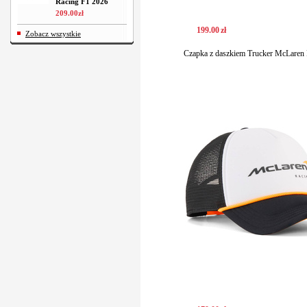
Racing F1 2026
209
.
00
zł
199
.
00
zł
Zobacz wszystkie
Czapka z daszkiem Trucker McLaren 