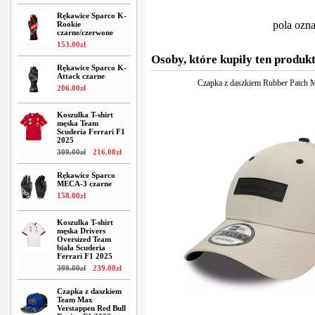
Rękawice Sparco K-
pola ozn
Rookie
czarne/czerwone
153
.
00
zł
Osoby, które kupiły ten produkt
Rękawice Sparco K-
Attack czarne
Czapka z daszkiem Rubber Patch 
206
.
00
zł
Koszulka T-shirt
męska Team
Scuderia Ferrari F1
2025
309
.
00
zł
216
.
00
zł
Rękawice Sparco
MECA-3 czarne
158
.
00
zł
Koszulka T-shirt
męska Drivers
Oversized Team
biała Scuderia
Ferrari F1 2025
399
.
00
zł
239
.
00
zł
Czapka z daszkiem
Team Max
Verstappen Red Bull