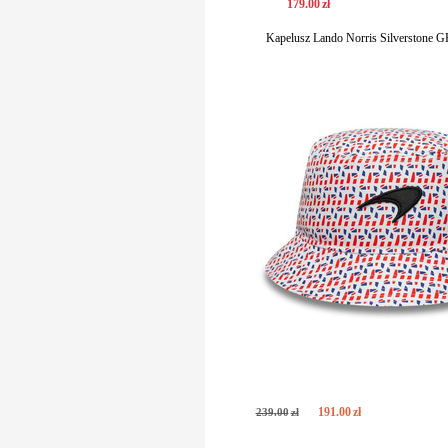
179
.
00
zł
Kapelusz Lando Norris Silverstone 
191
.
00
zł
239
.
00
zł