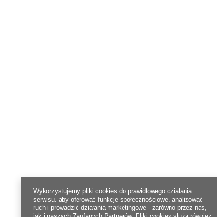
Wykorzystujemy pliki cookies do prawidłowego działania
serwisu, aby oferować funkcje społecznościowe, analizować
ruch i prowadzić działania marketingowe - zarówno przez nas,
jak i naszych Zaufanych Partnerów. Pliki cookies służą również