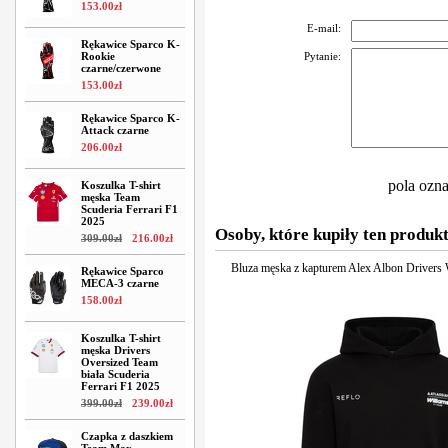
153
.
00
zł
E-mail:
Rękawice Sparco K-
Rookie
Pytanie:
czarne/czerwone
153
.
00
zł
Rękawice Sparco K-
Attack czarne
206
.
00
zł
pola ozn
Koszulka T-shirt
męska Team
Scuderia Ferrari F1
2025
Osoby, które kupiły ten produkt
309
.
00
zł
216
.
00
zł
Bluza męska z kapturem Alex Albon Drivers 
Rękawice Sparco
MECA-3 czarne
158
.
00
zł
Koszulka T-shirt
męska Drivers
Oversized Team
biała Scuderia
Ferrari F1 2025
399
.
00
zł
239
.
00
zł
Czapka z daszkiem