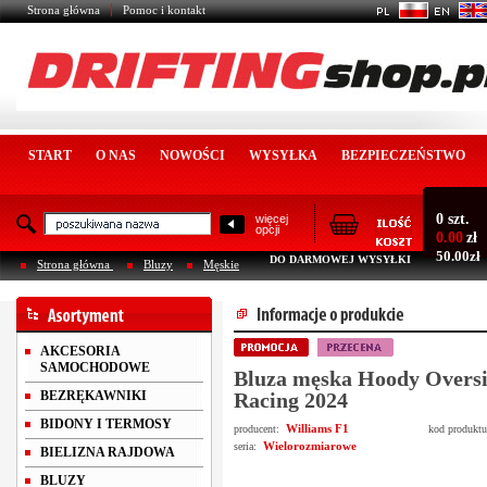
Strona główna
Pomoc i kontakt
START
O NAS
NOWOŚCI
WYSYŁKA
BEZPIECZEŃSTWO
0 szt.
więcej
opcji
0.00
zł
50.00zł
DO DARMOWEJ WYSYŁKI
Strona główna
Bluzy
Męskie
AKCESORIA
SAMOCHODOWE
Bluza męska Hoody Oversi
BEZRĘKAWNIKI
Racing 2024
BIDONY I TERMOSY
Williams F1
producent:
kod produkt
Wielorozmiarowe
seria:
BIELIZNA RAJDOWA
BLUZY