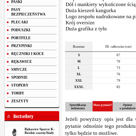
PASKI
Dół i mankiety wykończone ści
PASY
Duża kieszeń kangurka
BEZPIECZEŃSTWA
Logo zespołu nadrukowane na pi
Krój oversize
PLECAKI
Duża grafika z tyłu
PODUSZKI
PORTFELE
PRZYPINKI
Rozmiar
Dł. całkowita (cm)
RĘCZNIKI I KOCE
S
67
RĘKAWICE
M
70
L
73
SMYCZE
XL
76
SPODNIE
XXL
79
STOPERY
XXXL
82
TORBY
ZESZYTY
Specyfikacja
Masz pytanie?
Opinie
techniczna
o produkcie
Jeżeli powyższy opis jest dla 
pytanie odnośnie tego produktu
Rękawice Sparco K-
tylko będzie to możliwe.
Rookie czarny/biały