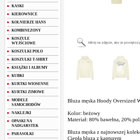
KASKI
KIEROWNICE
KOŁNIERZE HANS
KOMBINEZONY
KOSZULE
WYJŚCIOWE
KOSZULKI POLO
KOSZULKI T-SHIRT
KSIĄŻKI I ALBUMY
KUBKI
KURTKI WIOSENNE
KURTKI ZIMOWE
MODELE
Bluza męska Hoody Oversized W
SAMOCHODÓW
Kolor: beżowy
NAKLEJKI
Materiał: 80% bawełna, 20% pol
OPASKI NA
NADGARSTEK
Bluza męska z najnowszej kolek
PARASOLKI
Ciepła bluza z kapturem