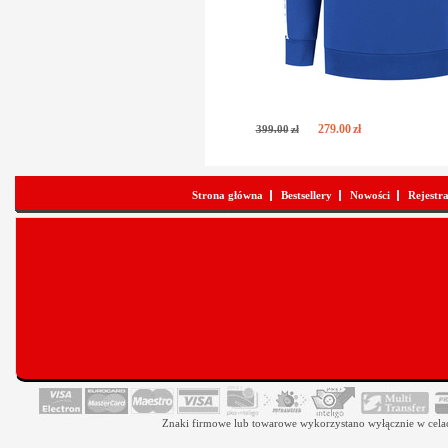
279
.
00
zł
399
.
00
zł
Strona główna
Bestsellery
Nowości
Rejestr
Znaki firmowe lub towarowe wykorzystano wyłącznie w celach