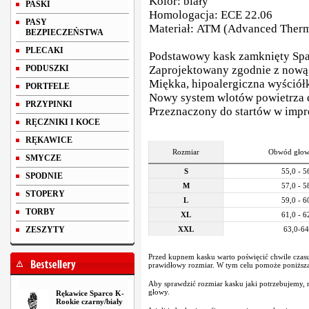
Kolor: biały
PASKI
Homologacja: ECE 22.06
PASY
Materiał: ATM (Advanced Therm
BEZPIECZEŃSTWA
PLECAKI
Podstawowy kask zamknięty Sp
PODUSZKI
Zaprojektowany zgodnie z now
Miękka, hipoalergiczna wyściół
PORTFELE
Nowy system wlotów powietrza d
PRZYPINKI
Przeznaczony do startów w impr
RĘCZNIKI I KOCE
RĘKAWICE
Rozmiar
Obwód głow
SMYCZE
S
55,0 - 5
SPODNIE
M
57,0 - 5
STOPERY
L
59,0 - 6
TORBY
XL
61,0 - 6
ZESZYTY
XXL
63,0-64
Przed kupnem kasku warto poświęcić chwile czas
prawidłowy rozmiar. W tym celu pomoże poniższa 
Aby sprawdzić rozmiar kasku jaki potrzebujemy,
głowy.
Rękawice Sparco K-
Rookie czarny/biały