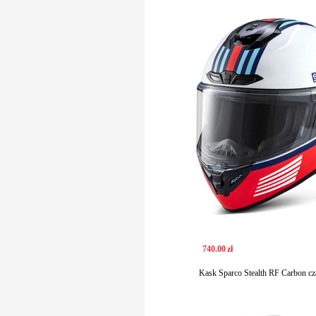
740
.
00
zł
Kask Sparco Stealth RF Carbon cz