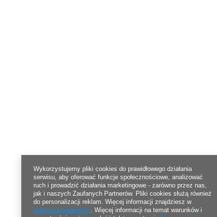
Wykorzystujemy pliki cookies do prawidłowego działania
serwisu, aby oferować funkcje społecznościowe, analizować
ruch i prowadzić działania marketingowe - zarówno przez nas,
jak i naszych Zaufanych Partnerów. Pliki cookies służą również
do personalizacji reklam. Więcej informacji znajdziesz w
polityce prywatności
. Więcej informacji na temat warunków i