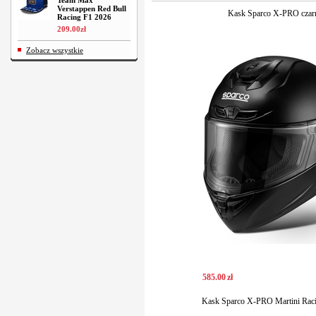
Team Max
Verstappen Red Bull
Kask Sparco X-PRO czar
Racing F1 2026
209
.
00
zł
Zobacz wszystkie
585
.
00
zł
Kask Sparco X-PRO Martini Rac