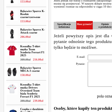
Jeżeli jednak nie trafisz z rozmiarem zakupionego
153
.
00
zł
musisz się przejmować. W naszym sklepie możes
wymienić rozmiar na odpowiedni w ciągu 10 dni o
Rękawice Sparco K-
Rookie
czarne/czerwone
153
.
00
zł
Specyfikacja
Masz pytanie?
Opinie
techniczna
o produkcie
Rękawice Sparco K-
Attack czarne
Jeżeli powyższy opis jest dla 
206
.
00
zł
pytanie odnośnie tego produktu
Koszulka T-shirt
tylko będzie to możliwe.
męska Team
Scuderia Ferrari F1
2025
E-mail:
309
.
00
zł
216
.
00
zł
Pytanie:
Rękawice Sparco
MECA-3 czarne
158
.
00
zł
Koszulka T-shirt
męska Drivers
Oversized Team
biała Scuderia
pola ozn
Ferrari F1 2025
399
.
00
zł
239
.
00
zł
Osoby, które kupiły ten produkt
Czapka z daszkiem