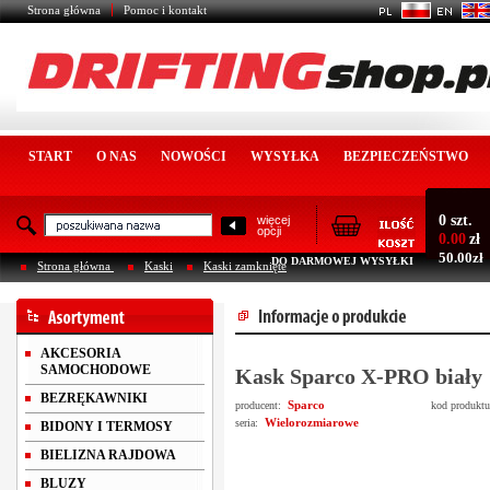
Strona główna
Pomoc i kontakt
START
O NAS
NOWOŚCI
WYSYŁKA
BEZPIECZEŃSTWO
0 szt.
więcej
opcji
0.00
zł
50.00zł
DO DARMOWEJ WYSYŁKI
Strona główna
Kaski
Kaski zamknięte
AKCESORIA
SAMOCHODOWE
Kask Sparco X-PRO biały
BEZRĘKAWNIKI
Sparco
producent:
kod produkt
Wielorozmiarowe
seria:
BIDONY I TERMOSY
BIELIZNA RAJDOWA
BLUZY