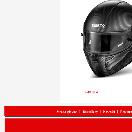
3649
.
00
zł
Strona główna
Bestsellery
Nowości
Rejestr