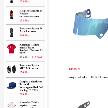
153
.
00
zł
Rękawice Sparco K-
Rookie
czarne/czerwone
153
.
00
zł
Rękawice Sparco K-
Attack czarne
206
.
00
zł
Koszulka T-shirt
męska Team
Scuderia Ferrari F1
2025
309
.
00
zł
216
.
00
zł
Rękawice Sparco
MECA-3 czarne
815
.
00
zł
158
.
00
zł
Wizjer do kasku SE05 Bell lustrza
Czapka z daszkiem
Team Max
Verstappen Red Bull
Racing F1 2026
209
.
00
zł
Koszulka T-shirt
męska Drivers