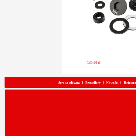
135
.
00
zł
Strona główna
Bestsellery
Nowości
Rejestr