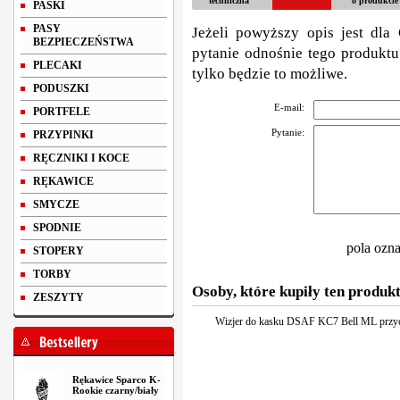
techniczna
o produkcie
PASKI
PASY
Jeżeli powyższy opis jest dla 
BEZPIECZEŃSTWA
pytanie odnośnie tego produktu
PLECAKI
tylko będzie to możliwe.
PODUSZKI
E-mail:
PORTFELE
Pytanie:
PRZYPINKI
RĘCZNIKI I KOCE
RĘKAWICE
SMYCZE
SPODNIE
pola ozn
STOPERY
TORBY
Osoby, które kupiły ten produkt
ZESZYTY
Wizjer do kasku DSAF KC7 Bell ML przyc
Rękawice Sparco K-
Rookie czarny/biały