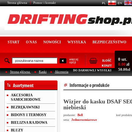
Strona główna
Pomoc i kontakt
START
O NAS
NOWOŚCI
WYSYŁKA
BEZPIECZEŃSTWO
0 szt.
więcej
opcji
0.00
zł
50.00zł
DO DARMOWEJ WYSYŁKI
Strona główna
Kaski
Akcesoria
AKCESORIA
SAMOCHODOWE
Wizjer do kasku DSAF SE
niebieski
BEZRĘKAWNIKI
BIDONY I TERMOSY
Bell
producent:
kod produkt
Jednorozmiarowe
seria:
BIELIZNA RAJDOWA
BLUZY