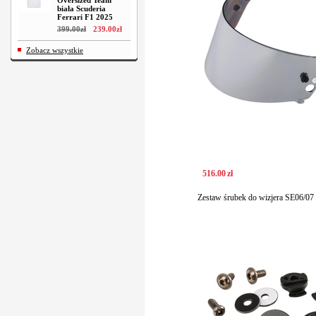
Oversized Team
biała Scuderia
Ferrari F1 2025
399
.
00
zł
239
.
00
zł
Zobacz wszystkie
516
.
00
zł
Zestaw śrubek do wizjera SE06/07 