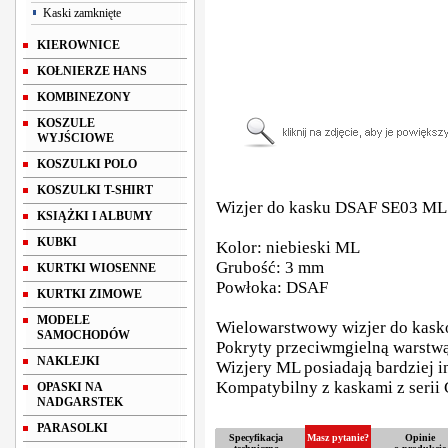
Kaski zamknięte
KIEROWNICE
KOŁNIERZE HANS
KOMBINEZONY
KOSZULE
WYJŚCIOWE
KOSZULKI POLO
KOSZULKI T-SHIRT
Wizjer do kasku DSAF SE03 ML 
KSIĄŻKI I ALBUMY
KUBKI
Kolor: niebieski ML
Grubość: 3 mm
KURTKI WIOSENNE
Powłoka: DSAF
KURTKI ZIMOWE
MODELE
Wielowarstwowy wizjer do kask
SAMOCHODÓW
Pokryty przeciwmgielną warstw
NAKLEJKI
Wizjery ML posiadają bardziej in
Kompatybilny z kaskami z serii
OPASKI NA
NADGARSTEK
PARASOLKI
Specyfikacja
Masz pytanie?
Opinie