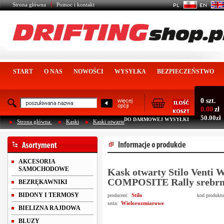
Strona główna
Pomoc i kontakt
START
O NAS
NOWOŚCI
WYSYŁKA
BEZPIECZEŃSTWO
0 szt.
więcej
opcji
0.00
zł
50.00zł
DO DARMOWEJ WYSYŁKI
Strona główna
Kaski
Kaski otwarte
AKCESORIA
SAMOCHODOWE
Kask otwarty Stilo Venti
COMPOSITE Rally srebrn
BEZRĘKAWNIKI
BIDONY I TERMOSY
Stilo
producent:
kod produkt
Wielorozmiarowe
seria:
BIELIZNA RAJDOWA
BLUZY