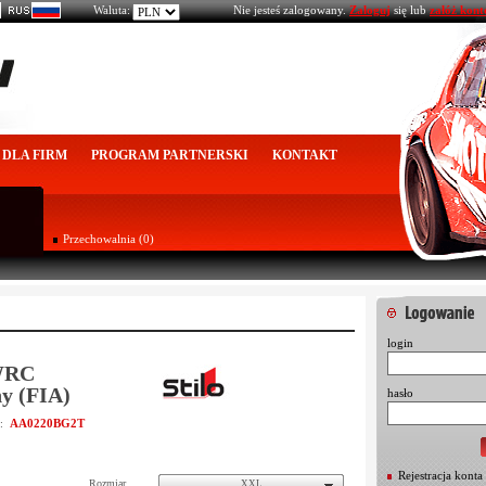
Waluta:
Nie jesteś zalogowany.
Zaloguj
się lub
załóż kont
DLA FIRM
PROGRAM PARTNERSKI
KONTAKT
Przechowalnia (0)
login
 WRC
y (FIA)
hasło
AA0220BG2T
u:
Rejestracja konta
Rozmiar
XXL