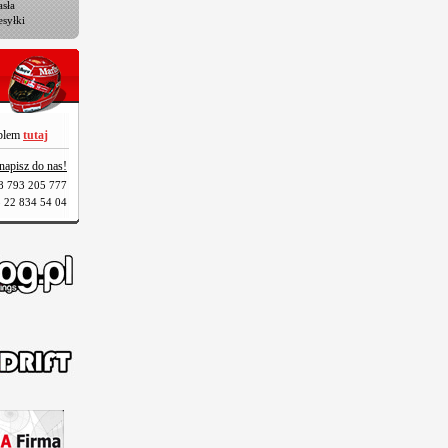
sła
esyłki
oblem
tutaj
napisz do nas!
8 793 205 777
 22 834 54 04