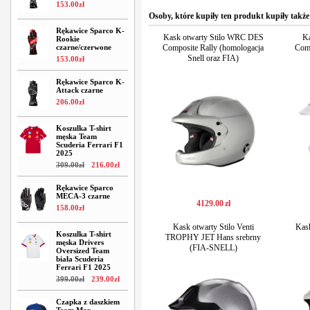
153
.
00
zł
Osoby, które kupiły ten produkt kupiły także
Rękawice Sparco K-
Kask otwarty Stilo WRC DES
Ka
Rookie
czarne/czerwone
Composite Rally (homologacja
Comp
Snell oraz FIA)
153
.
00
zł
Rękawice Sparco K-
Attack czarne
206
.
00
zł
Koszulka T-shirt
męska Team
Scuderia Ferrari F1
2025
309
.
00
zł
216
.
00
zł
Rękawice Sparco
MECA-3 czarne
4129
.
00
zł
158
.
00
zł
Kask otwarty Stilo Venti
Kask
Koszulka T-shirt
TROPHY JET Hans srebrny
męska Drivers
(FIA-SNELL)
Oversized Team
biała Scuderia
Ferrari F1 2025
399
.
00
zł
239
.
00
zł
Czapka z daszkiem