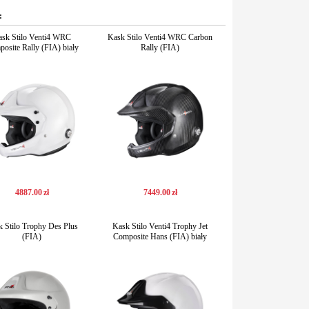
:
sk Stilo Venti4 WRC
Kask Stilo Venti4 WRC Carbon
osite Rally (FIA) biały
Rally (FIA)
4887
.
00
zł
7449
.
00
zł
 Stilo Trophy Des Plus
Kask Stilo Venti4 Trophy Jet
(FIA)
Composite Hans (FIA) biały