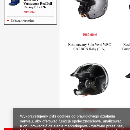
Team Max
Verstappen Red Bull
Racing F1 2026
209
.
00
zł
Zobacz wszystkie
1960
.
00
zł
Kask otwarty Stilo Venti WRC
Kask
CARBON Rally (FIA)
Compo
7273
.
00
zł
Wykorzystujemy pliki cookies do prawidłowego działania
serwisu, aby oferować funkcje społecznościowe, analizować
ruch i prowadzić działania marketingowe - zarówno przez nas,