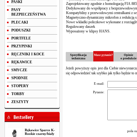
PASKI
Zaprojektowany zgodnie z homologacją FIA
88
5
Dedykowany do współpracy z bezprzewodowym 
PASY
Kompatybilny z przewodowymi centralkami z s
BEZPIECZEŃSTWA
Magnetyczno-dynamiczny mikrofon z redukcją
Nowe wkładki policzkowe wykonane z rozciągli
PLECAKI
Regulowany daszek
PODUSZKI
Wyposażony w klipsy
HANS
.
PORTFELE
PRZYPINKI
RĘCZNIKI I KOCE
Specyfikacja
Masz pytanie?
Opinie
techniczna
o produkcie
RĘKAWICE
Jeżeli powyższy opis jest dla Ciebie niewystarc
SMYCZE
się odpowiedzieć tak szybko jak tylko będzie to 
SPODNIE
E-mail:
STOPERY
Pytanie:
TORBY
ZESZYTY
Rękawice Sparco K-
pola o
Rookie czarny/biały