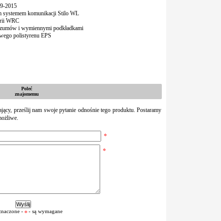
9-2015
systemem komunikacji Stilo WL
erii WRC
 szumów i wymiennymi podkładkami
wego polistyrenu EPS
Poleć
znajomemu
zający, prześlij nam swoje pytanie odnośnie tego produktu. Postaramy
możliwe.
znaczone -
- są wymagane