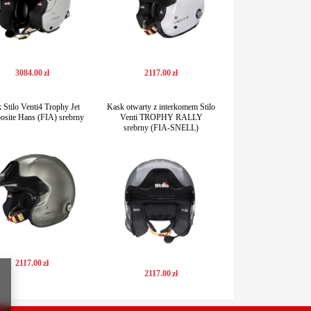
3084
.
00
zł
2117
.
00
zł
 Stilo Venti4 Trophy Jet
Kask otwarty z interkomem Stilo
site Hans (FIA) srebrny
Venti TROPHY RALLY
srebrny (FIA-SNELL)
2117
.
00
zł
2117
.
00
zł