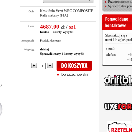
Przypomnienie ha
Sprawdź stan prz
Kask Stilo Venti WRC COMPOSITE
Opis
Rally srebrny (FIA)
4687.00
zł
/
szt.
Cena
brutto +
koszty wysyłki
Skontaktuj się z
nami lub zgłoś pr
Produkt dostępny
Dostępność
e-mail:
dzisiaj
Wysyłka
Sprawdź czasy i koszty wysyłki
telefon:
+4
+48