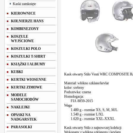
Kaski zamknięte
KIEROWNICE
KOŁNIERZE HANS
KOMBINEZONY
KOSZULE
WYJŚCIOWE
KOSZULKI POLO
KOSZULKI T-SHIRT
KSIĄŻKI I ALBUMY
KUBKI
Kask otwarty Stilo Venti WRC COMPOSITE Ra
KURTKI WIOSENNE
Materiał: włókno szklane/kevlar
KURTKI ZIMOWE
kolor: srebrny
Podszewka: czarna
MODELE
Homologacja:
SAMOCHODÓW
FIA
88
59-2015
Waga
NAKLEJKI
1.480 g - rozmiar XS, S, M, M/L
1.540 g - rozmiar L/XL
OPASKI NA
1.620 g - rozmiar XXL-XXXL
NADGARSTEK
PARASOLKI
Kask otwarty Stilo z najnowszej kolekcji
Wykonany z włókna szklanego i kevlaru