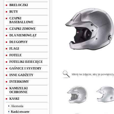
BRELOCZKI
BUTY
CZAPKI
BASEBALLOWE
CZAPKI ZIMOWE
DLA NIEMOWLĄT
DŁUGOPISY
FLAGI
FOTELE
FOTELIKI DZIECIĘCE
GAŚNICE I SYSTEMY
INNE GADŻETY
INTERKOMY
KAMIZELKI
OCHRONNE
KASKI
Akcesoria
Kaski otwarte