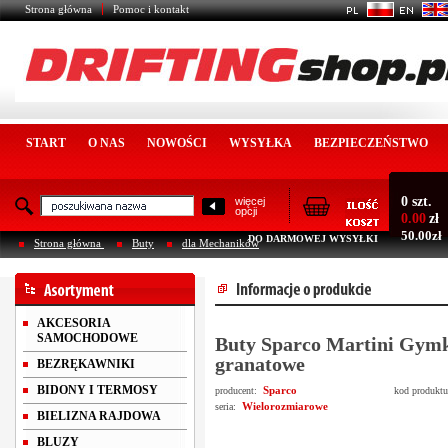
Strona główna
Pomoc i kontakt
START
O NAS
NOWOŚCI
WYSYŁKA
BEZPIECZEŃSTWO
0 szt.
więcej
opcji
0.00
zł
50.00zł
DO DARMOWEJ WYSYŁKI
Strona główna
Buty
dla Mechaników
AKCESORIA
SAMOCHODOWE
Buty Sparco Martini Gym
granatowe
BEZRĘKAWNIKI
BIDONY I TERMOSY
Sparco
producent:
kod produkt
Wielorozmiarowe
seria:
BIELIZNA RAJDOWA
BLUZY