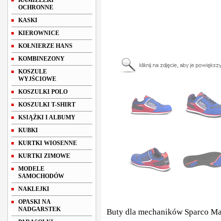
KAMIZELKI
OCHRONNE
KASKI
KIEROWNICE
KOŁNIERZE HANS
KOMBINEZONY
KOSZULE
WYJŚCIOWE
KOSZULKI POLO
KOSZULKI T-SHIRT
KSIĄŻKI I ALBUMY
KUBKI
KURTKI WIOSENNE
KURTKI ZIMOWE
MODELE
SAMOCHODÓW
NAKLEJKI
OPASKI NA
NADGARSTEK
Buty dla mechaników Sparco 