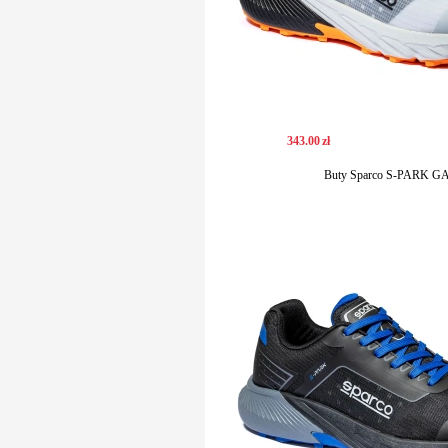
343
.
00
zł
Buty Sparco S-PARK G