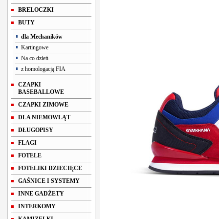
BRELOCZKI
BUTY
dla Mechaników
Kartingowe
Na co dzień
z homologacją FIA
CZAPKI
BASEBALLOWE
CZAPKI ZIMOWE
DLA NIEMOWLĄT
DŁUGOPISY
FLAGI
FOTELE
FOTELIKI DZIECIĘCE
GAŚNICE I SYSTEMY
INNE GADŻETY
INTERKOMY