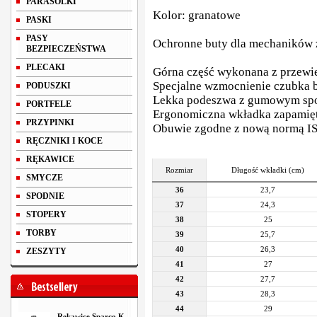
PARASOLKI
Kolor: granatowe
PASKI
PASY
Ochronne buty dla mechaników z
BEZPIECZEŃSTWA
PLECAKI
Górna część wykonana z przewi
Specjalne wzmocnienie czubka 
PODUSZKI
Lekka podeszwa z gumowym spo
PORTFELE
Ergonomiczna wkładka zapamiętu
PRZYPINKI
Obuwie zgodne z nową normą I
RĘCZNIKI I KOCE
RĘKAWICE
Rozmiar
Długość wkładki (cm)
SMYCZE
36
23,7
SPODNIE
37
24,3
STOPERY
38
25
TORBY
39
25,7
40
26,3
ZESZYTY
41
27
42
27,7
43
28,3
44
29
Rękawice Sparco K-