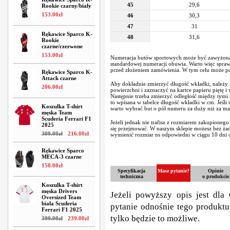
45
29,6
Rookie czarny/biały
153
.
00
zł
46
30,3
47
31
Rękawice Sparco K-
48
31,6
Rookie
czarne/czerwone
153
.
00
zł
Numeracja butów sportowych może być zawyżona
standardowej numeracji obuwia. Warto więc spraw
przed złożeniem zamówienia. W tym celu może po
Rękawice Sparco K-
Attack czarne
Aby dokładnie zmierzyć długość wkładki, należy s
206
.
00
zł
powierzchni i zaznaczyć na kartce papieru piętę i
Następnie trzeba zmierzyć odległość między tymi
to wpisana w tabelce długość wkładki w cm. Jeśli
Koszulka T-shirt
warto wybrać but o pół numeru za duży niż za ma
męska Team
Scuderia Ferrari F1
Jeżeli jednak nie trafisz z rozmiarem zakupionego
2025
się przejmować. W naszym sklepie możesz bez ż
309
.
00
zł
216
.
00
zł
wymienić rozmiar ns odpowiedni w ciągu 10 dni o
Rękawice Sparco
MECA-3 czarne
158
.
00
zł
Specyfikacja
Masz pytanie?
Opinie
techniczna
o produkcie
Koszulka T-shirt
męska Drivers
Jeżeli powyższy opis jest dla 
Oversized Team
biała Scuderia
pytanie odnośnie tego produktu
Ferrari F1 2025
tylko będzie to możliwe.
399
.
00
zł
239
.
00
zł