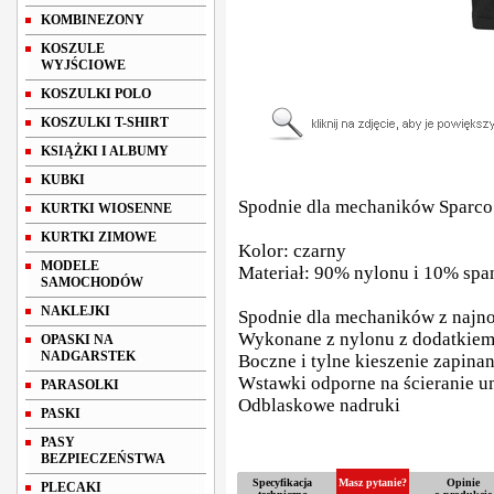
KOMBINEZONY
KOSZULE
WYJŚCIOWE
KOSZULKI POLO
KOSZULKI T-SHIRT
KSIĄŻKI I ALBUMY
KUBKI
Spodnie dla mechaników Sparc
KURTKI WIOSENNE
KURTKI ZIMOWE
Kolor: czarny
MODELE
Materiał: 90% nylonu i 10% sp
SAMOCHODÓW
NAKLEJKI
Spodnie dla mechaników z najno
Wykonane z nylonu z dodatkie
OPASKI NA
NADGARSTEK
Boczne i tylne kieszenie zapina
Wstawki odporne na ścieranie um
PARASOLKI
Odblaskowe nadruki
PASKI
PASY
BEZPIECZEŃSTWA
Specyfikacja
Masz pytanie?
Opinie
PLECAKI