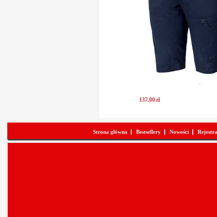
137
.
00
zł
Strona główna
Bestsellery
Nowości
Rejestr