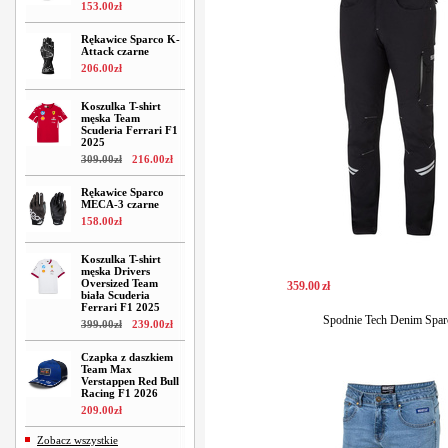
153
.
00
zł
Rękawice Sparco K-
Attack czarne
206
.
00
zł
Koszulka T-shirt
męska Team
Scuderia Ferrari F1
2025
309
.
00
zł
216
.
00
zł
Rękawice Sparco
MECA-3 czarne
158
.
00
zł
Koszulka T-shirt
męska Drivers
Oversized Team
359
.
00
zł
biała Scuderia
Ferrari F1 2025
Spodnie Tech Denim Spar
399
.
00
zł
239
.
00
zł
Czapka z daszkiem
Team Max
Verstappen Red Bull
Racing F1 2026
209
.
00
zł
Zobacz wszystkie