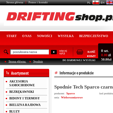
Strona główna
Pomoc i kontakt
START
O NAS
NOWOŚCI
WYSYŁKA
BEZPIECZEŃSTWO
0 szt.
więcej
opcji
0.00
zł
50.00zł
DO DARMOWEJ WYSYŁKI
Strona główna
Spodnie
AKCESORIA
SAMOCHODOWE
Spodnie Tech Sparco czarn
BEZRĘKAWNIKI
Sparco
producent:
kod produkt
Wielorozmiarowe
seria:
BIDONY I TERMOSY
BIELIZNA RAJDOWA
BLUZY