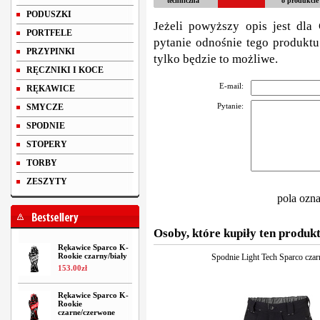
techniczna
o produkcie
PODUSZKI
Jeżeli powyższy opis jest dla 
PORTFELE
pytanie odnośnie tego produktu
PRZYPINKI
tylko będzie to możliwe.
RĘCZNIKI I KOCE
E-mail:
RĘKAWICE
Pytanie:
SMYCZE
SPODNIE
STOPERY
TORBY
ZESZYTY
pola ozn
Osoby, które kupiły ten produkt
Rękawice Sparco K-
Rookie czarny/biały
Spodnie Light Tech Sparco czar
153
.
00
zł
Rękawice Sparco K-
Rookie
czarne/czerwone