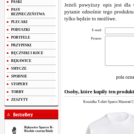
PASKI
Jeżeli powyższy opis jest dla 
PASY
pytanie odnośnie tego produktu
BEZPIECZEŃSTWA
tylko będzie to możliwe.
PLECAKI
PODUSZKI
E-mail:
PORTFELE
Pytanie:
PRZYPINKI
RĘCZNIKI I KOCE
RĘKAWICE
SMYCZE
SPODNIE
pola ozn
STOPERY
Osoby, które kupiły ten produkt
TORBY
ZESZYTY
Koszulka T-shirt Sparco Maserati C
Rękawice Sparco K-
Rookie czarny/biały