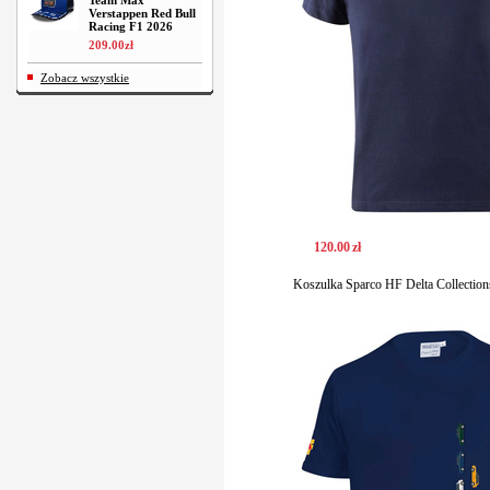
Team Max
Verstappen Red Bull
Racing F1 2026
209
.
00
zł
Zobacz wszystkie
120
.
00
zł
Koszulka Sparco HF Delta Collection