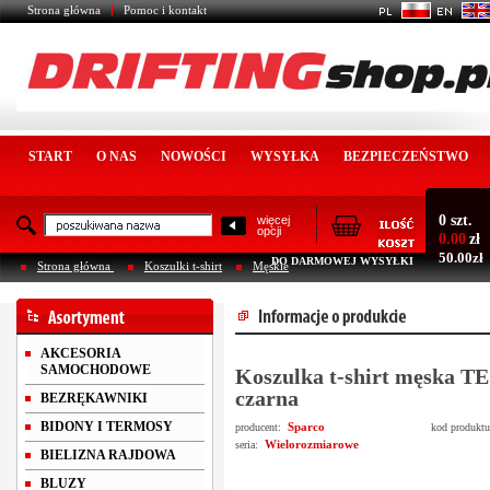
Strona główna
Pomoc i kontakt
START
O NAS
NOWOŚCI
WYSYŁKA
BEZPIECZEŃSTWO
0 szt.
więcej
opcji
0.00
zł
50.00zł
DO DARMOWEJ WYSYŁKI
Strona główna
Koszulki t-shirt
Męskie
AKCESORIA
SAMOCHODOWE
Koszulka t-shirt męska T
czarna
BEZRĘKAWNIKI
BIDONY I TERMOSY
Sparco
producent:
kod produkt
Wielorozmiarowe
seria:
BIELIZNA RAJDOWA
BLUZY