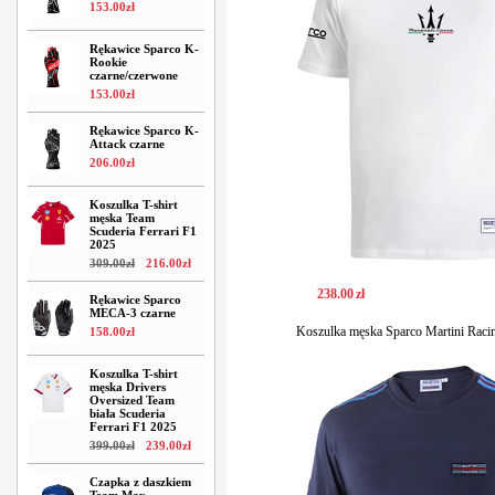
153
.
00
zł
Rękawice Sparco K-
Rookie
czarne/czerwone
153
.
00
zł
Rękawice Sparco K-
Attack czarne
206
.
00
zł
Koszulka T-shirt
męska Team
Scuderia Ferrari F1
2025
309
.
00
zł
216
.
00
zł
238
.
00
zł
Rękawice Sparco
MECA-3 czarne
Koszulka męska Sparco Martini Racin
158
.
00
zł
Koszulka T-shirt
męska Drivers
Oversized Team
biała Scuderia
Ferrari F1 2025
399
.
00
zł
239
.
00
zł
Czapka z daszkiem