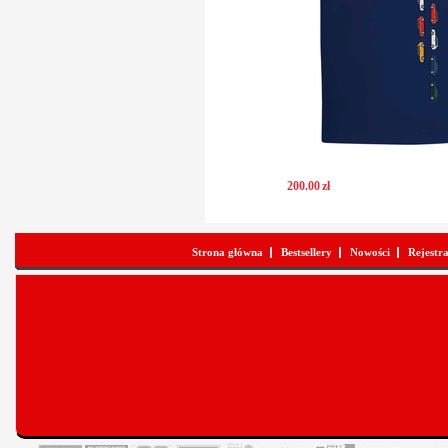
200
.
00
zł
Strona główna
Bestsellery
Nowości
Rejestr