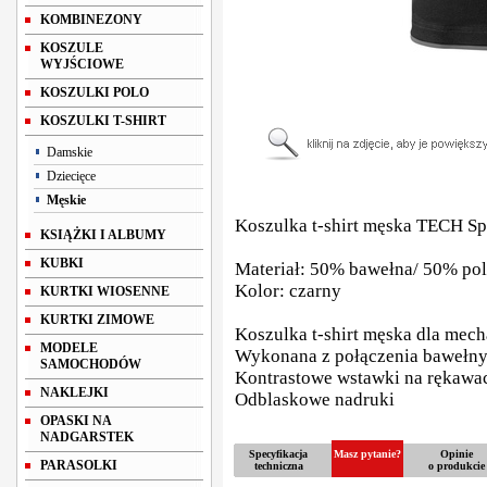
KOMBINEZONY
KOSZULE
WYJŚCIOWE
KOSZULKI POLO
KOSZULKI T-SHIRT
Damskie
Dziecięce
Męskie
Koszulka t-shirt męska TECH S
KSIĄŻKI I ALBUMY
KUBKI
Materiał: 50% bawełna/ 50% pol
Kolor: czarny
KURTKI WIOSENNE
KURTKI ZIMOWE
Koszulka t-shirt męska dla mech
MODELE
Wykonana z połączenia bawełny 
SAMOCHODÓW
Kontrastowe wstawki na rękawa
NAKLEJKI
Odblaskowe nadruki
OPASKI NA
NADGARSTEK
Specyfikacja
Masz pytanie?
Opinie
PARASOLKI
techniczna
o produkcie