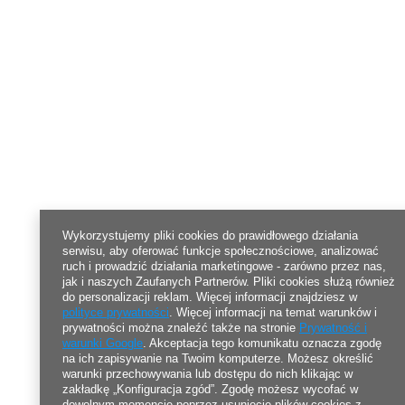
Wykorzystujemy pliki cookies do prawidłowego działania
serwisu, aby oferować funkcje społecznościowe, analizować
ruch i prowadzić działania marketingowe - zarówno przez nas,
jak i naszych Zaufanych Partnerów. Pliki cookies służą również
do personalizacji reklam. Więcej informacji znajdziesz w
polityce prywatności
. Więcej informacji na temat warunków i
prywatności można znaleźć także na stronie
Prywatność i
warunki Google
. Akceptacja tego komunikatu oznacza zgodę
na ich zapisywanie na Twoim komputerze. Możesz określić
warunki przechowywania lub dostępu do nich klikając w
zakładkę „Konfiguracja zgód”. Zgodę możesz wycofać w
dowolnym momencie poprzez usunięcie plików cookies z