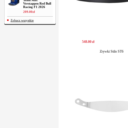
Team Max
Verstappen Red Bull
Racing F1 2026
209
.
00
zł
Zobacz wszystkie
548
.
00
zł
Zrywki Stilo ST6