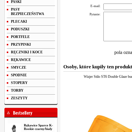
PASKI
E-mail:
PASY
BEZPIECZEŃSTWA
Pytanie:
PLECAKI
PODUSZKI
PORTFELE
PRZYPINKI
pola ozn
RĘCZNIKI I KOCE
RĘKAWICE
Osoby, które kupiły ten produkt
SMYCZE
SPODNIE
Wizjer Stilo ST6 Double Glaze b
STOPERY
TORBY
ZESZYTY
Rękawice Sparco K-
Rookie czarny/biały