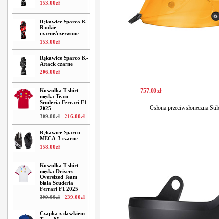
153
.
00
zł
Rękawice Sparco K-
Rookie
czarne/czerwone
153
.
00
zł
Rękawice Sparco K-
Attack czarne
206
.
00
zł
Koszulka T-shirt
757
.
00
zł
męska Team
Scuderia Ferrari F1
Osłona przeciwsłoneczna Sti
2025
309
.
00
zł
216
.
00
zł
Rękawice Sparco
MECA-3 czarne
158
.
00
zł
Koszulka T-shirt
męska Drivers
Oversized Team
biała Scuderia
Ferrari F1 2025
399
.
00
zł
239
.
00
zł
Czapka z daszkiem