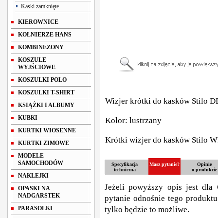
Kaski zamknięte
KIEROWNICE
KOŁNIERZE HANS
KOMBINEZONY
KOSZULE
WYJŚCIOWE
KOSZULKI POLO
KOSZULKI T-SHIRT
Wizjer krótki do kasków Stilo D
KSIĄŻKI I ALBUMY
KUBKI
Kolor: lustrzany
KURTKI WIOSENNE
Krótki wizjer do kasków Stilo 
KURTKI ZIMOWE
MODELE
SAMOCHODÓW
Specyfikacja
Masz pytanie?
Opinie
techniczna
o produkcie
NAKLEJKI
Jeżeli powyższy opis jest dla 
OPASKI NA
NADGARSTEK
pytanie odnośnie tego produktu
PARASOLKI
tylko będzie to możliwe.