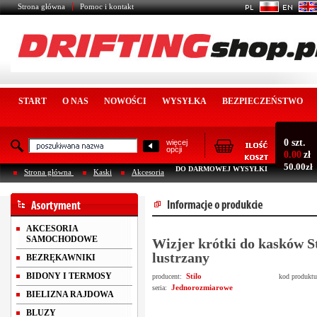
Strona główna
Pomoc i kontakt
START
O NAS
NOWOŚCI
WYSYŁKA
BEZPIECZEŃSTWO
0 szt.
więcej
opcji
0.00
zł
50.00zł
DO DARMOWEJ WYSYŁKI
Strona główna
Kaski
Akcesoria
AKCESORIA
SAMOCHODOWE
Wizjer krótki do kasków S
lustrzany
BEZRĘKAWNIKI
BIDONY I TERMOSY
Stilo
producent:
kod produkt
Jednorozmiarowe
seria:
BIELIZNA RAJDOWA
BLUZY