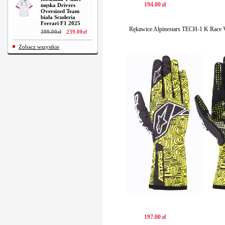
194
.
00
zł
męska Drivers
Oversized Team
biała Scuderia
Ferrari F1 2025
Rękawice Alpinestars TECH-1 K Race V2
399
.
00
zł
239
.
00
zł
Zobacz wszystkie
197
.
00
zł