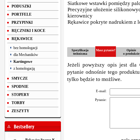
Siatkowe wstawki pomiędzy pal
PODUSZKI
Precyzyjne ułożenie silikonow
PORTFELE
kierownicy
Rękawice pokryte nadrukiem z l
PRZYPINKI
RĘCZNIKI I KOCE
RĘKAWICE
bez homologacji
Specyfikacja
Masz pytanie?
Opinie
techniczna
o produkcie
dla Mechaników
Kartingowe
Jeżeli powyższy opis jest dla 
z homologacją
pytanie odnośnie tego produktu
SMYCZE
tylko będzie to możliwe.
SPODNIE
E-mail:
STOPERY
Pytanie:
TORBY
ZESZYTY
Rękawice Sparco K-