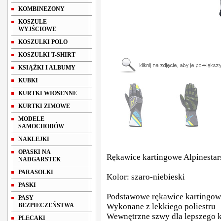
KOMBINEZONY
KOSZULE
WYJŚCIOWE
KOSZULKI POLO
KOSZULKI T-SHIRT
KSIĄŻKI I ALBUMY
KUBKI
KURTKI WIOSENNE
KURTKI ZIMOWE
MODELE
SAMOCHODÓW
NAKLEJKI
OPASKI NA
Rękawice kartingowe Alpines
NADGARSTEK
PARASOLKI
Kolor: szaro-niebieski
PASKI
Podstawowe rękawice kartingowe
PASY
BEZPIECZEŃSTWA
Wykonane z lekkiego poliestru
Wewnętrzne szwy dla lepszego 
PLECAKI