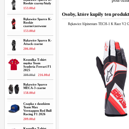
pola ozn
Rookie czarny/biały
153
.
00
zł
Osoby, które kupiły ten produkt
Rękawice Sparco K-
Rookie
Rękawice Alpinestars TECH-1 K Race V2 G
czarne/czerwone
153
.
00
zł
Rękawice Sparco K-
Attack czarne
206
.
00
zł
Koszulka T-shirt
męska Team
Scuderia Ferrari F1
2025
309
.
00
zł
216
.
00
zł
Rękawice Sparco
MECA-3 czarne
158
.
00
zł
Czapka z daszkiem
Team Max
Verstappen Red Bull
Racing F1 2026
209
.
00
zł
Koszulka T-shirt