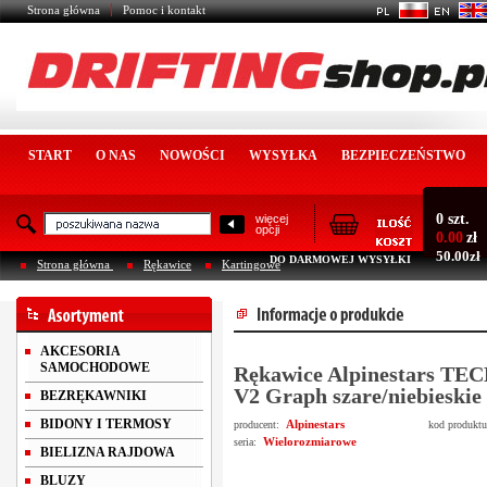
Strona główna
Pomoc i kontakt
START
O NAS
NOWOŚCI
WYSYŁKA
BEZPIECZEŃSTWO
0 szt.
więcej
opcji
0.00
zł
50.00zł
DO DARMOWEJ WYSYŁKI
Strona główna
Rękawice
Kartingowe
AKCESORIA
SAMOCHODOWE
Rękawice Alpinestars TE
V2 Graph szare/niebieskie
BEZRĘKAWNIKI
BIDONY I TERMOSY
Alpinestars
producent:
kod produkt
Wielorozmiarowe
seria:
BIELIZNA RAJDOWA
BLUZY