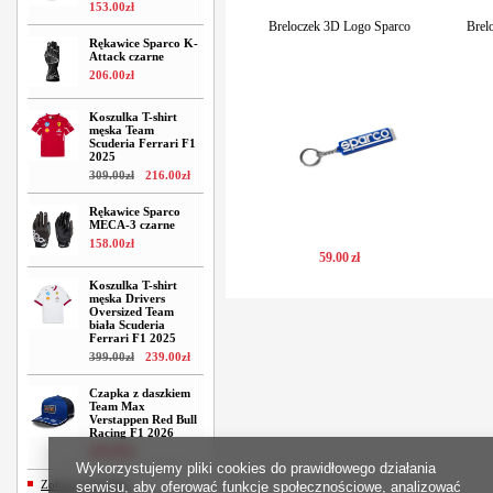
153
.
00
zł
Breloczek 3D Logo Sparco
Brel
Rękawice Sparco K-
Attack czarne
206
.
00
zł
Koszulka T-shirt
męska Team
Scuderia Ferrari F1
2025
309
.
00
zł
216
.
00
zł
Rękawice Sparco
MECA-3 czarne
158
.
00
zł
59
.
00
zł
Koszulka T-shirt
męska Drivers
Oversized Team
biała Scuderia
Ferrari F1 2025
399
.
00
zł
239
.
00
zł
Czapka z daszkiem
Team Max
Verstappen Red Bull
Racing F1 2026
209
.
00
zł
Wykorzystujemy pliki cookies do prawidłowego działania
Zobacz wszystkie
serwisu, aby oferować funkcje społecznościowe, analizować