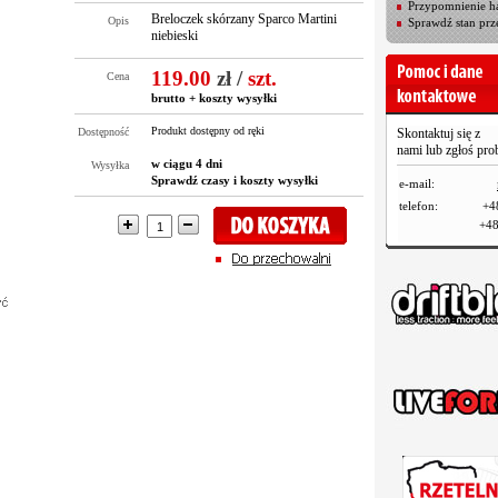
Przypomnienie ha
Breloczek skórzany Sparco Martini
Opis
Sprawdź stan prz
niebieski
119.00
zł
/
szt.
Cena
brutto +
koszty wysyłki
Produkt dostępny od ręki
Dostępność
Skontaktuj się z
nami lub zgłoś pr
w ciągu 4 dni
Wysyłka
Sprawdź czasy i koszty wysyłki
e-mail:
telefon:
+4
+48