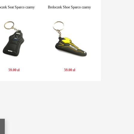
oczek Seat Sparco czarny
Breloczek Shoe Sparco czarny
59
.
00
zł
59
.
00
zł