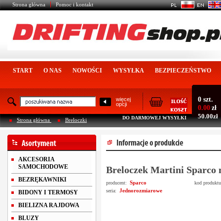
Strona główna
Pomoc i kontakt
START
O NAS
NOWOŚCI
WYSYŁKA
BEZPIECZEŃSTWO
0 szt.
więcej
opcji
0.00
zł
50.00zł
DO DARMOWEJ WYSYŁKI
Strona główna
Breloczki
AKCESORIA
SAMOCHODOWE
Breloczek Martini Sparco 
BEZRĘKAWNIKI
Sparco
producent:
kod produkt
Jednorozmiarowe
seria:
BIDONY I TERMOSY
BIELIZNA RAJDOWA
BLUZY