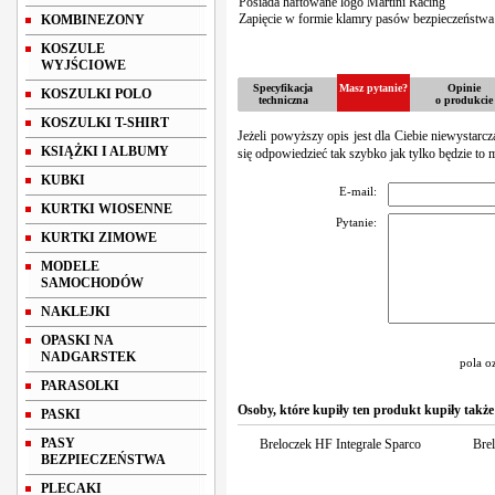
Posiada haftowane logo Martini Racing
Zapięcie w formie klamry pasów bezpieczeństwa
KOMBINEZONY
KOSZULE
WYJŚCIOWE
Specyfikacja
Masz pytanie?
Opinie
KOSZULKI POLO
techniczna
o produkcie
KOSZULKI T-SHIRT
Jeżeli powyższy opis jest dla Ciebie niewystarc
KSIĄŻKI I ALBUMY
się odpowiedzieć tak szybko jak tylko będzie to 
KUBKI
E-mail:
KURTKI WIOSENNE
Pytanie:
KURTKI ZIMOWE
MODELE
SAMOCHODÓW
NAKLEJKI
OPASKI NA
NADGARSTEK
pola o
PARASOLKI
Osoby, które kupiły ten produkt kupiły także
PASKI
PASY
Breloczek HF Integrale Sparco
Brel
BEZPIECZEŃSTWA
PLECAKI