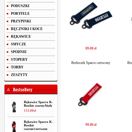
PODUSZKI
PORTFELE
PRZYPINKI
RĘCZNIKI I KOCE
RĘKAWICE
SMYCZE
89
.
00
zł
SPODNIE
STOPERY
Breloczek Sparco czerwony
Br
TORBY
ZESZYTY
Rękawice Sparco K-
Rookie czarny/biały
153
.
00
zł
Rękawice Sparco K-
99
.
00
zł
Rookie
czarne/czerwone