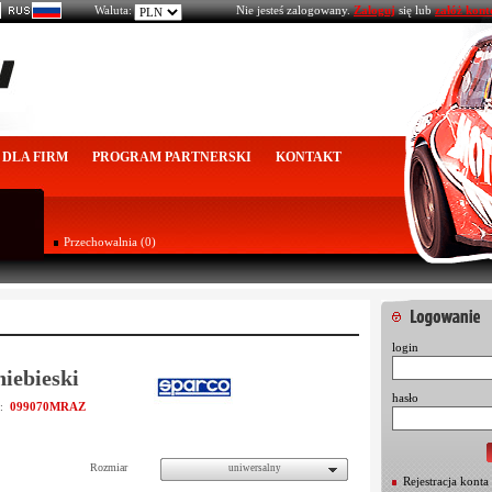
Waluta:
Nie jesteś zalogowany.
Zaloguj
się lub
załóż kont
DLA FIRM
PROGRAM PARTNERSKI
KONTAKT
Przechowalnia (0)
login
niebieski
hasło
099070MRAZ
u:
Rozmiar
uniwersalny
Rejestracja konta