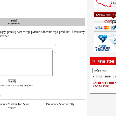
Poleć
znajomemu
zający, prześlij nam swoje pytanie odnośnie tego produktu. Postaramy
możliwe.
znaczone -
- są wymagane
:
oczek Martini Top Shoe
Breloczek Sparco żółty
Sparco