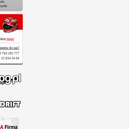
sła
esyłki
oblem
tutaj
napisz do nas!
8 793 205 777
 22 834 54 04