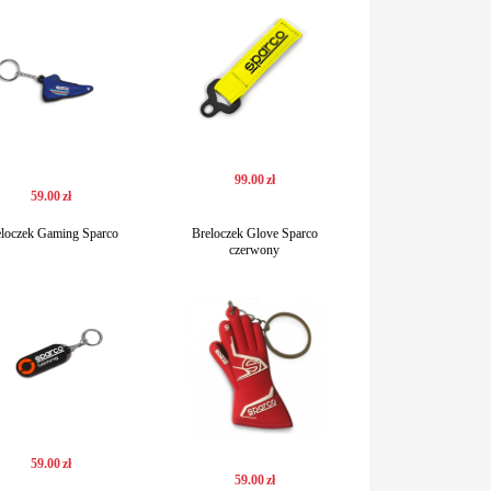
99
.
00
zł
59
.
00
zł
eloczek Gaming Sparco
Breloczek Glove Sparco
czerwony
59
.
00
zł
59
.
00
zł