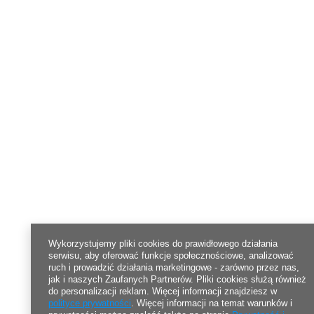
Wykorzystujemy pliki cookies do prawidłowego działania
serwisu, aby oferować funkcje społecznościowe, analizować
ruch i prowadzić działania marketingowe - zarówno przez nas,
jak i naszych Zaufanych Partnerów. Pliki cookies służą również
do personalizacji reklam. Więcej informacji znajdziesz w
polityce prywatności
. Więcej informacji na temat warunków i