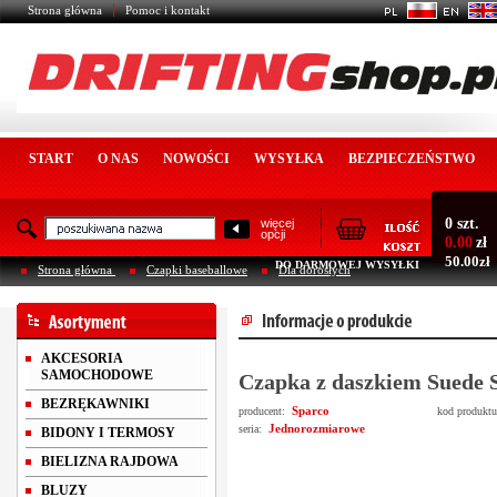
Strona główna
Pomoc i kontakt
START
O NAS
NOWOŚCI
WYSYŁKA
BEZPIECZEŃSTWO
0 szt.
więcej
opcji
0.00
zł
50.00zł
DO DARMOWEJ WYSYŁKI
Strona główna
Czapki baseballowe
Dla dorosłych
AKCESORIA
SAMOCHODOWE
Czapka z daszkiem Suede 
BEZRĘKAWNIKI
Sparco
producent:
kod produkt
Jednorozmiarowe
seria:
BIDONY I TERMOSY
BIELIZNA RAJDOWA
BLUZY