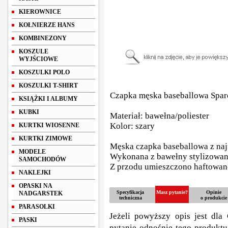
KIEROWNICE
KOŁNIERZE HANS
KOMBINEZONY
KOSZULE
WYJŚCIOWE
KOSZULKI POLO
KOSZULKI T-SHIRT
Czapka męska baseballowa Spa
KSIĄŻKI I ALBUMY
KUBKI
Materiał: bawełna/poliester
Kolor: szary
KURTKI WIOSENNE
KURTKI ZIMOWE
Męska czapka baseballowa z naj
MODELE
Wykonana z bawełny stylizowan
SAMOCHODÓW
Z przodu umieszczono haftowan
NAKLEJKI
OPASKI NA
Specyfikacja
Masz pytanie?
Opinie
NADGARSTEK
techniczna
o produkcie
PARASOLKI
Jeżeli powyższy opis jest dla 
PASKI
pytanie odnośnie tego produktu