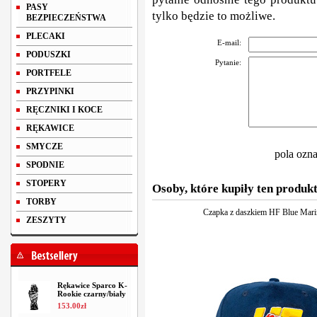
PASY
tylko będzie to możliwe.
BEZPIECZEŃSTWA
PLECAKI
E-mail:
PODUSZKI
Pytanie:
PORTFELE
PRZYPINKI
RĘCZNIKI I KOCE
RĘKAWICE
SMYCZE
pola ozn
SPODNIE
STOPERY
Osoby, które kupiły ten produkt
TORBY
Czapka z daszkiem HF Blue Mari
ZESZYTY
Rękawice Sparco K-
Rookie czarny/biały
153
.
00
zł