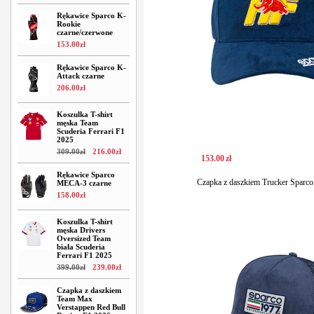
Rękawice Sparco K-
Rookie
czarne/czerwone
153
.
00
zł
Rękawice Sparco K-
Attack czarne
206
.
00
zł
Koszulka T-shirt
męska Team
Scuderia Ferrari F1
2025
309
.
00
zł
216
.
00
zł
153
.
00
zł
Rękawice Sparco
Czapka z daszkiem Trucker Sparco
MECA-3 czarne
158
.
00
zł
Koszulka T-shirt
męska Drivers
Oversized Team
biała Scuderia
Ferrari F1 2025
399
.
00
zł
239
.
00
zł
Czapka z daszkiem
Team Max
Verstappen Red Bull