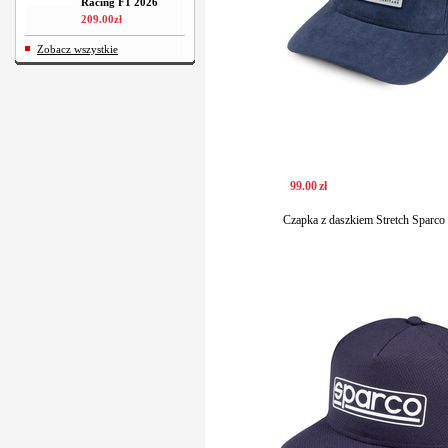
Racing F1 2026
209
.
00
zł
Zobacz wszystkie
99
.
00
zł
Czapka z daszkiem Stretch Sparco