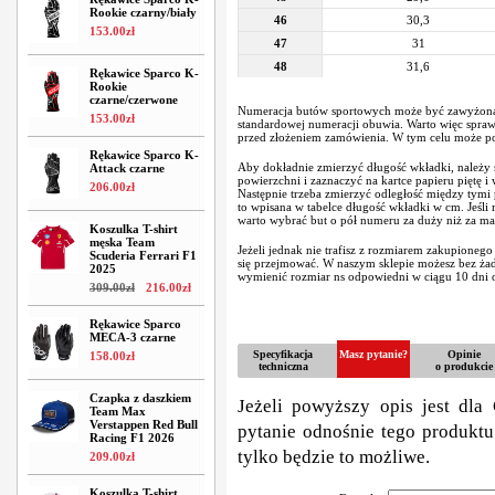
Rookie czarny/biały
46
30,3
153
.
00
zł
47
31
48
31,6
Rękawice Sparco K-
Rookie
czarne/czerwone
Numeracja butów sportowych może być zawyżona
153
.
00
zł
standardowej numeracji obuwia. Warto więc spraw
przed złożeniem zamówienia. W tym celu może po
Rękawice Sparco K-
Aby dokładnie zmierzyć długość wkładki, należy s
Attack czarne
powierzchni i zaznaczyć na kartce papieru piętę i
206
.
00
zł
Następnie trzeba zmierzyć odległość między tymi
to wpisana w tabelce długość wkładki w cm. Jeśli
warto wybrać but o pół numeru za duży niż za ma
Koszulka T-shirt
męska Team
Jeżeli jednak nie trafisz z rozmiarem zakupionego
Scuderia Ferrari F1
się przejmować. W naszym sklepie możesz bez ż
2025
wymienić rozmiar ns odpowiedni w ciągu 10 dni o
309
.
00
zł
216
.
00
zł
Rękawice Sparco
MECA-3 czarne
Specyfikacja
Masz pytanie?
Opinie
158
.
00
zł
techniczna
o produkcie
Czapka z daszkiem
Jeżeli powyższy opis jest dla 
Team Max
Verstappen Red Bull
pytanie odnośnie tego produktu
Racing F1 2026
tylko będzie to możliwe.
209
.
00
zł
Koszulka T-shirt