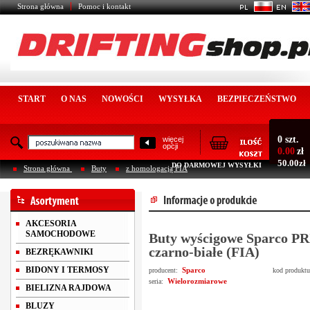
Strona główna
Pomoc i kontakt
START
O NAS
NOWOŚCI
WYSYŁKA
BEZPIECZEŃSTWO
0 szt.
więcej
opcji
0.00
zł
50.00zł
DO DARMOWEJ WYSYŁKI
Strona główna
Buty
z homologacją FIA
AKCESORIA
SAMOCHODOWE
Buty wyścigowe Sparco P
czarno-białe (FIA)
BEZRĘKAWNIKI
BIDONY I TERMOSY
Sparco
producent:
kod produkt
Wielorozmiarowe
seria:
BIELIZNA RAJDOWA
BLUZY