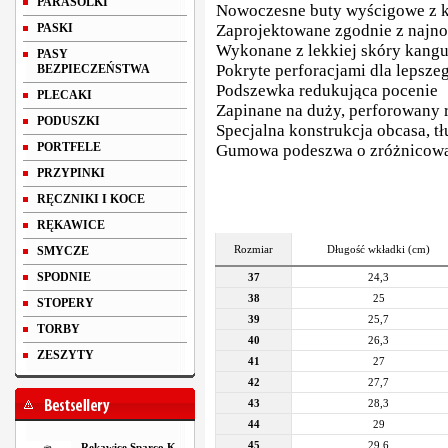
PARASOLKI
Nowoczesne buty wyścigowe z k
PASKI
Zaprojektowane zgodnie z najn
Wykonane z lekkiej skóry kangu
PASY
Pokryte perforacjami dla lepsze
BEZPIECZEŃSTWA
Podszewka redukująca pocenie
PLECAKI
Zapinane na duży, perforowany 
PODUSZKI
Specjalna konstrukcja obcasa, t
PORTFELE
Gumowa podeszwa o zróżnicowane
PRZYPINKI
RĘCZNIKI I KOCE
RĘKAWICE
Rozmiar
Długość wkładki (cm)
SMYCZE
SPODNIE
37
24,3
38
25
STOPERY
39
25,7
TORBY
40
26,3
ZESZYTY
41
27
42
27,7
43
28,3
44
29
45
29,6
Rękawice Sparco K-