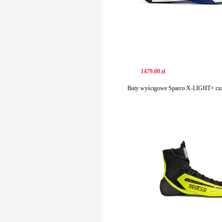
1479
.
00
zł
Buty wyścigowe Sparco X-LIGHT+ czar