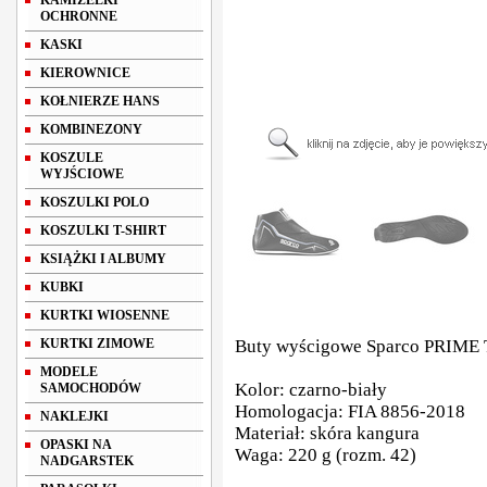
KAMIZELKI
OCHRONNE
KASKI
KIEROWNICE
KOŁNIERZE HANS
KOMBINEZONY
KOSZULE
WYJŚCIOWE
KOSZULKI POLO
KOSZULKI T-SHIRT
KSIĄŻKI I ALBUMY
KUBKI
KURTKI WIOSENNE
KURTKI ZIMOWE
Buty wyścigowe Sparco PRIME 
MODELE
Kolor: czarno-biały
SAMOCHODÓW
Homologacja: FIA 8856-2018
NAKLEJKI
Materiał: skóra kangura
OPASKI NA
Waga: 220 g (rozm. 42)
NADGARSTEK