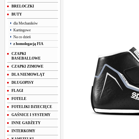
BRELOCZKI
BUTY
dla Mechaników
Kartingowe
Na co dzień
z homologacją FIA
CZAPKI
BASEBALLOWE
CZAPKI ZIMOWE
DLA NIEMOWLĄT
DŁUGOPISY
FLAGI
FOTELE
FOTELIKI DZIECIĘCE
GAŚNICE I SYSTEMY
INNE GADŻETY
INTERKOMY