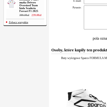
E-mail:
męska Drivers
Oversized Team
Pytanie:
biała Scuderia
Ferrari F1 2025
399
.
00
zł
239
.
00
zł
Zobacz wszystkie
pola ozn
Osoby, które kupiły ten produkt
Buty wyścigowe Sparco FORMULA MY