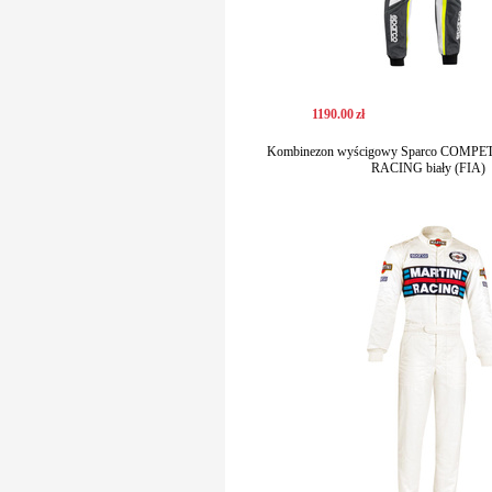
1190
.
00
zł
Kombinezon wyścigowy Sparco COMP
RACING biały (FIA)