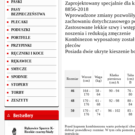
PASKI
Zaprojektowany specjalnie dla 
8856-2018
PASY
BEZPIECZEŃSTWA
Wprowadzone zmiany pozwoliły 
zachowaniu dotychczasowego p
PLECAKI
Zastosowane lekkie szwy i wstę
PODUSZKI
noszenia i redukują zmęczenie
PORTFELE
Kombinezon wyposażony został 
pleców
PRZYPINKI
Posiada dwie ukryte kieszenie b
RĘCZNIKI I KOCE
RĘKAWICE
SMYCZE
Klatka
Talia
SPODNIE
Wzrost
Waga
Rozmiar
piersiowa
(cm)
(cm)
(kg)
(cm) A
B
STOPERY
46
164 -
58 -
90 - 94
76 -
TORBY
170
64
80
ZESZYTY
48
170 -
61 -
92 - 98
80 -
176
68
84
50
170 -
67 -
96 - 102
85 -
176
74
88
Przed kupnem kombinezonu warto poświęcić chwi
Rękawice Sparco K-
dobrać prawidłowy rozmiar. W tym celu pomoże 
Rookie czarny/biały
instrukcja: