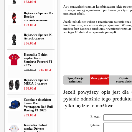
153
.
00
zł
Aby sprawdzić rozmiar kombinezonu jakie potrze
zmierzyć szereg wymiarów i porównać je z tymi
Rękawice Sparco K-
poniższej tabeli.
Rookie
czarne/czerwone
Jeżeli jednak nie trafisz z rozmiarem zakupionego
153
.
00
zł
kombinezonu, nie musisz się przejmować. W nasz
możesz bez żadnego problemu wymienić rozmiar
w ciągu 10 dni od otrzymania przesyłki.
Rękawice Sparco K-
Attack czarne
206
.
00
zł
Koszulka T-shirt
męska Team
Scuderia Ferrari F1
2025
309
.
00
zł
216
.
00
zł
Specyfikacja
Masz pytanie?
Opinie
Rękawice Sparco
techniczna
o produkcie
MECA-3 czarne
158
.
00
zł
Jeżeli powyższy opis jest dla 
pytanie odnośnie tego produktu
Czapka z daszkiem
Team Max
tylko będzie to możliwe.
Verstappen Red Bull
Racing F1 2026
209
.
00
zł
E-mail:
Koszulka T-shirt
Pytanie:
męska Drivers