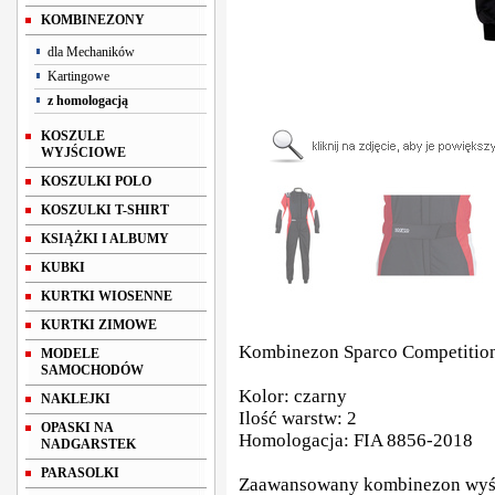
KOMBINEZONY
dla Mechaników
Kartingowe
z homologacją
KOSZULE
WYJŚCIOWE
KOSZULKI POLO
KOSZULKI T-SHIRT
KSIĄŻKI I ALBUMY
KUBKI
KURTKI WIOSENNE
KURTKI ZIMOWE
Kombinezon Sparco Competiti
MODELE
SAMOCHODÓW
Kolor: czarny
NAKLEJKI
Ilość warstw: 2
OPASKI NA
Homologacja: FIA
8856-2018
NADGARSTEK
PARASOLKI
Zaawansowany kombinezon wyśc