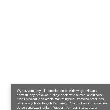
Wykorzystujemy pliki cookies do prawidłowego działania
serwisu, aby oferować funkcje społecznościowe, analizować
ruch i prowadzić działania marketingowe - zarówno przez nas,
jak i naszych Zaufanych Partnerów. Pliki cookies służą również
do personalizacji reklam. Więcej informacji znajdziesz w