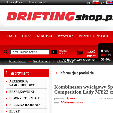
Strona główna
Pomoc i kontakt
START
O NAS
NOWOŚCI
WYSYŁKA
BEZPIECZEŃSTWO
0 szt.
więcej
opcji
0.00
zł
50.00zł
DO DARMOWEJ WYSYŁKI
Strona główna
Kombinezony
z homologacją
AKCESORIA
SAMOCHODOWE
Kombinezon wyścigowy Sp
Competition Lady MY22 c
BEZRĘKAWNIKI
BIDONY I TERMOSY
Sparco
producent:
kod produkt
Wielorozmiarowe
seria:
BIELIZNA RAJDOWA
BLUZY