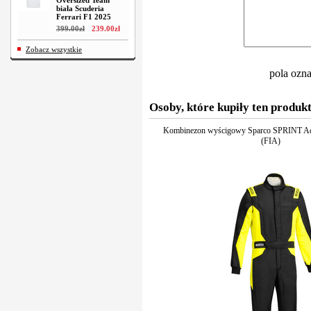
Oversized Team
biała Scuderia
Ferrari F1 2025
399
.
00
zł
239
.
00
zł
Zobacz wszystkie
pola ozn
Osoby, które kupiły ten produkt
Kombinezon wyścigowy Sparco SPRINT Adv
(FIA)