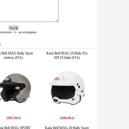
znaczone -
- są wymagane
:
 Bell MAG Rally Sport
Kask Bell MAG-10 Rally Pro
srebrny (FIA)
MY25 biały (FIA)
2091
.
00
zł
4286
.
00
zł
sk Bell MAG SPORT
Kask Bell MAG-10 Rally Sport