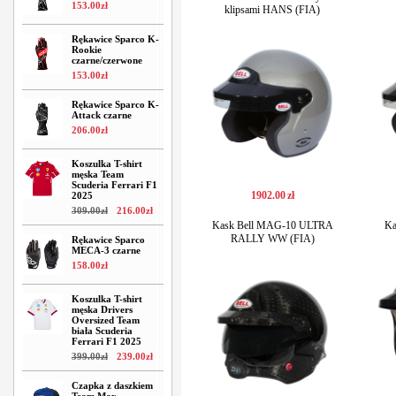
153
.
00
zł
klipsami HANS (FIA)
Rękawice Sparco K-
Rookie
czarne/czerwone
153
.
00
zł
Rękawice Sparco K-
Attack czarne
206
.
00
zł
Koszulka T-shirt
męska Team
Scuderia Ferrari F1
1902
.
00
zł
2025
309
.
00
zł
216
.
00
zł
Kask Bell MAG-10 ULTRA
Ka
RALLY WW (FIA)
Rękawice Sparco
MECA-3 czarne
158
.
00
zł
Koszulka T-shirt
męska Drivers
Oversized Team
biała Scuderia
Ferrari F1 2025
399
.
00
zł
239
.
00
zł
Czapka z daszkiem