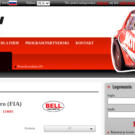
Waluta:
Nie jesteś zalogowany.
Zaloguj
się lub
załóż kont
DLA FIRM
PROGRAM PARTNERSKI
KONTAKT
Przechowalnia (0)
login
ro (FIA)
hasło
134601
u:
Rozmiar
57
Rejestracja konta