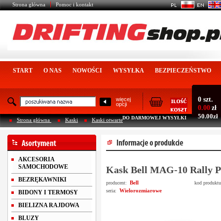
Strona główna
Pomoc i kontakt
START
O NAS
NOWOŚCI
WYSYŁKA
BEZPIECZEŃSTWO
0 szt.
więcej
opcji
0.00
zł
50.00zł
DO DARMOWEJ WYSYŁKI
Strona główna
Kaski
Kaski otwarte
AKCESORIA
SAMOCHODOWE
Kask Bell MAG-10 Rally P
BEZRĘKAWNIKI
Bell
producent:
kod produkt
Wielorozmiarowe
seria:
BIDONY I TERMOSY
BIELIZNA RAJDOWA
BLUZY