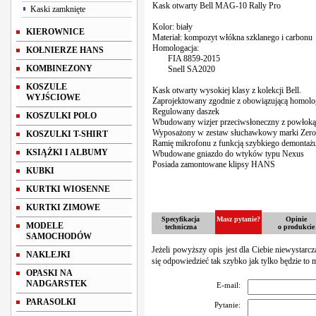
Kask otwarty Bell MAG-10 Rally Pro
Kaski zamknięte
Kolor: biały
KIEROWNICE
Materiał: kompozyt włókna szklanego i carbonu
Homologacja:
KOŁNIERZE HANS
FIA 8859-2015
KOMBINEZONY
Snell SA2020
KOSZULE
Kask otwarty wysokiej klasy z kolekcji Bell.
WYJŚCIOWE
Zaprojektowany zgodnie z obowiązującą homolo
Regulowany daszek
KOSZULKI POLO
Wbudowany wizjer przeciwsłoneczny z powłoką
Wyposażony w zestaw słuchawkowy marki Zero
KOSZULKI T-SHIRT
Ramię mikrofonu z funkcją szybkiego demontaż
KSIĄŻKI I ALBUMY
Wbudowane gniazdo do wtyków typu Nexus
Posiada zamontowane klipsy HANS
KUBKI
KURTKI WIOSENNE
KURTKI ZIMOWE
Specyfikacja
Masz pytanie?
Opinie
MODELE
techniczna
o produkcie
SAMOCHODÓW
Jeżeli powyższy opis jest dla Ciebie niewystarc
NAKLEJKI
się odpowiedzieć tak szybko jak tylko będzie to 
OPASKI NA
NADGARSTEK
E-mail:
PARASOLKI
Pytanie: