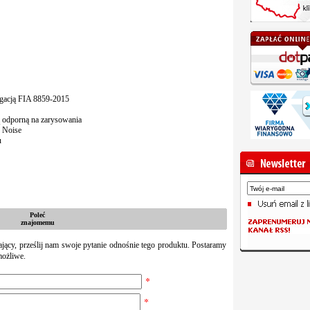
gacją FIA 8859-2015
 odporną na zarysowania
 Noise
u
Poleć
znajomemu
zający, prześlij nam swoje pytanie odnośnie tego produktu. Postaramy
możliwe.