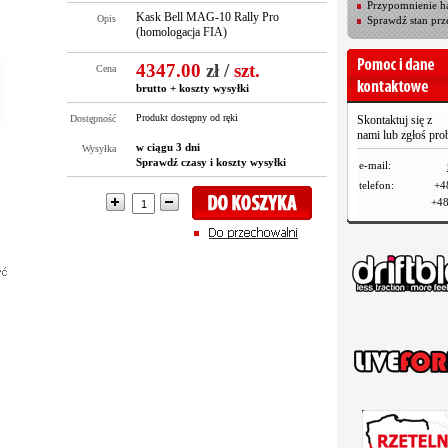
Przypomnienie ha
Kask Bell MAG-10 Rally Pro
Opis
Sprawdź stan prz
(homologacja FIA)
4347.00
zł
/
szt.
Cena
brutto +
koszty wysyłki
Produkt dostępny od ręki
Dostępność
Skontaktuj się z
nami lub zgłoś pr
w ciągu 3 dni
Wysyłka
Sprawdź czasy i koszty wysyłki
e-mail:
telefon:
+4
+48