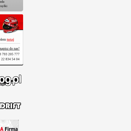
sła
esyłki
oblem
tutaj
napisz do nas!
8 793 205 777
 22 834 54 04