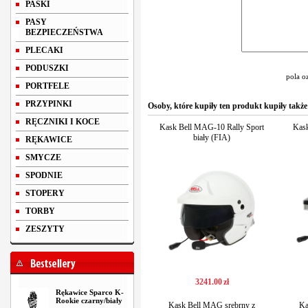
PASKI
PASY
BEZPIECZEŃSTWA
PLECAKI
PODUSZKI
pola o
PORTFELE
PRZYPINKI
Osoby, które kupiły ten produkt kupiły także
RĘCZNIKI I KOCE
Kask Bell MAG-10 Rally Sport
Kask
biały (FIA)
RĘKAWICE
SMYCZE
SPODNIE
STOPERY
TORBY
ZESZYTY
3241
.
00
zł
Rękawice Sparco K-
Rookie czarny/biały
Kask Bell MAG srebrny z
Ka