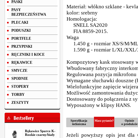
PASKI
Materiał: włókno szklane - kevl
PASY
kolor: srebrny
BEZPIECZEŃSTWA
Homologacja:
PLECAKI
SNELL SA2020
PODUSZKI
FIA 8859-2015.
Waga
PORTFELE
1.450 g - rozmiar XS/S/M/M
PRZYPINKI
1.590 g - rozmiar L/XL/XX
RĘCZNIKI I KOCE
Kompozytowy kask stosowany 
RĘKAWICE
Wbudowany fabryczny interkom 
SMYCZE
Regulowana pozycja mikrofonu
SPODNIE
Wymagane słuchawki douszne (b
Wielofunkcyjne zapięcie wizjer
STOPERY
Możliwość zamontowania dużych
TORBY
Dostosowany do połączenia z s
ZESZYTY
Wyposażony w klipsy
HANS
.
Specyfikacja
Masz pytanie?
Opinie
techniczna
o produkcie
Rękawice Sparco K-
Jeżeli powyższy opis jest dla 
Rookie czarny/biały