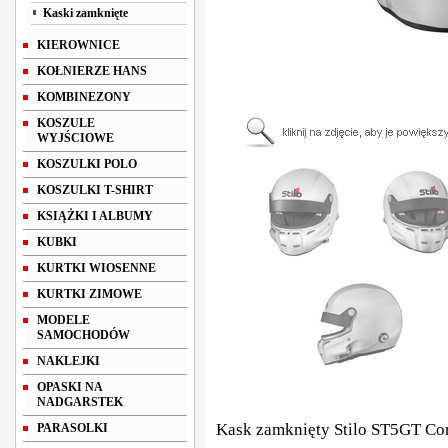
Kaski zamknięte
KIEROWNICE
KOŁNIERZE HANS
KOMBINEZONY
KOSZULE
WYJŚCIOWE
KOSZULKI POLO
KOSZULKI T-SHIRT
KSIĄŻKI I ALBUMY
KUBKI
KURTKI WIOSENNE
KURTKI ZIMOWE
MODELE
SAMOCHODÓW
NAKLEJKI
OPASKI NA
NADGARSTEK
Kask zamknięty Stilo ST5GT C
PARASOLKI