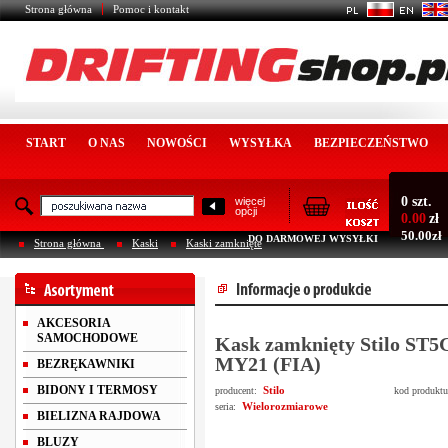
Strona główna
Pomoc i kontakt
START
O NAS
NOWOŚCI
WYSYŁKA
BEZPIECZEŃSTWO
0 szt.
więcej
opcji
0.00
zł
50.00zł
DO DARMOWEJ WYSYŁKI
Strona główna
Kaski
Kaski zamknięte
AKCESORIA
SAMOCHODOWE
Kask zamknięty Stilo ST
MY21 (FIA)
BEZRĘKAWNIKI
BIDONY I TERMOSY
Stilo
producent:
kod produkt
Wielorozmiarowe
seria:
BIELIZNA RAJDOWA
BLUZY