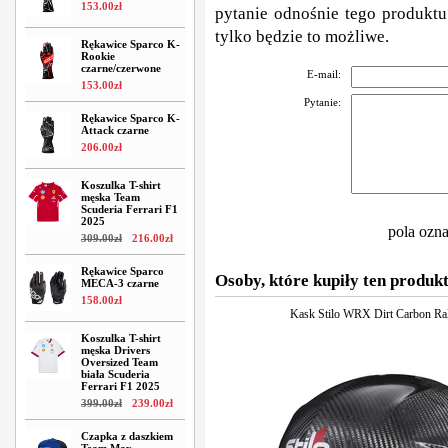
153
.
00
zł
pytanie odnośnie tego produktu
tylko będzie to możliwe.
Rękawice Sparco K-
Rookie
czarne/czerwone
E-mail:
153
.
00
zł
Pytanie:
Rękawice Sparco K-
Attack czarne
206
.
00
zł
Koszulka T-shirt
męska Team
Scuderia Ferrari F1
2025
pola ozn
309
.
00
zł
216
.
00
zł
Rękawice Sparco
Osoby, które kupiły ten produkt
MECA-3 czarne
158
.
00
zł
Kask Stilo WRX Dirt Carbon Ral
Koszulka T-shirt
męska Drivers
Oversized Team
biała Scuderia
Ferrari F1 2025
399
.
00
zł
239
.
00
zł
Czapka z daszkiem