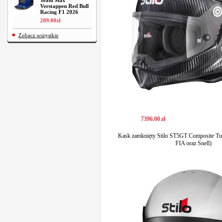
Team Max
Verstappen Red Bull
Racing F1 2026
209
.
00
zł
Zobacz wszystkie
7396
.
00
zł
Kask zamknięty Stilo ST5GT Composite Tu
FIA oraz Snell)