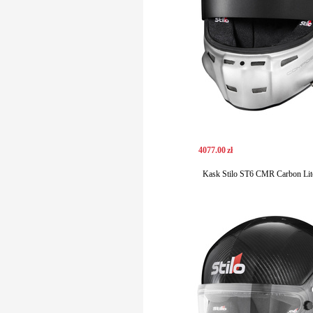
4077
.
00
zł
Kask Stilo ST6 CMR Carbon Li