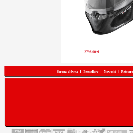
2796
.
00
zł
Strona główna
Bestsellery
Nowości
Rejestr