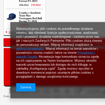
Ferrari F1 2025
399
.
00
zł
239
.
00
zł
Czapka z daszkiem
Team Max
Verstappen Red Bull
Racing F1 2026
209
.
00
zł
Wykorzystujemy pliki cookies do prawidłowego działania
Zobacz wszystkie
serwisu, aby oferować funkcje społecznościowe, analizować
ruch i prowadzić działania marketingowe - zarówno przez nas,
jak i naszych Zaufanych Partnerów. Pliki cookies służą również
Strona główna
Bestsellery
Nowości
Rejestr
do personalizacji reklam. Więcej informacji znajdziesz w
polityce prywatności
. Więcej informacji na temat warunków i
prywatności można znaleźć także na stronie
Prywatność i
warunki Google
. Akceptacja tego komunikatu oznacza zgodę
na ich zapisywanie na Twoim komputerze. Możesz określić
warunki przechowywania lub dostępu do nich klikając w
zakładkę „Konfiguracja zgód”. Zgodę możesz wycofać w
dowolnym momencie poprzez usunięcie plików cookies z
przeglądarki z danego urządzenia końcowego.
Zamknij
Znaki firmowe lub towarowe wykorzystano wyłącznie w celach informacyjnych i jako znaki z