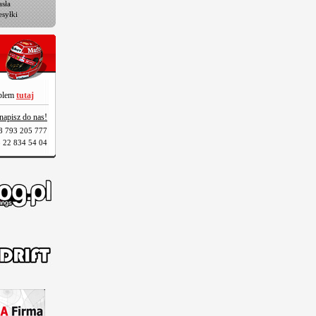
sła
esyłki
oblem
tutaj
napisz do nas!
8 793 205 777
 22 834 54 04