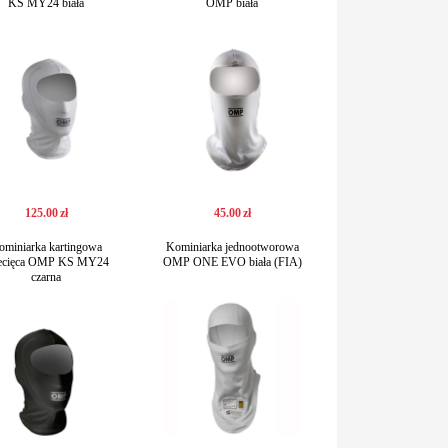
KS MY24 biała
OMP biała
125
.
00
zł
45
.
00
zł
ominiarka kartingowa
Kominiarka jednootworowa
iecięca OMP KS MY24
OMP ONE EVO biała (FIA)
czarna