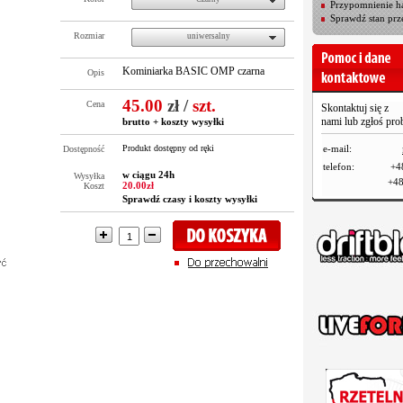
Przypomnienie ha
Sprawdź stan prz
Rozmiar
uniwersalny
Kominiarka BASIC OMP czarna
Opis
45.00
zł
/
szt.
Cena
Skontaktuj się z
nami lub zgłoś pr
brutto +
koszty wysyłki
Produkt dostępny od ręki
e-mail:
Dostępność
telefon:
+4
w ciągu 24h
Wysyłka
+48
20.00zł
Koszt
Sprawdź czasy i koszty wysyłki