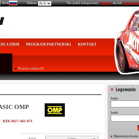
Waluta:
Nie jesteś zalogowany.
Zaloguj
się lub
załóż kont
DLA FIRM
PROGRAM PARTNERSKI
KONTAKT
Przechowalnia (0)
login
BASIC OMP
hasło
KE0-3027-A01-071
u:
Rejestracja konta
Kolor
Czarny