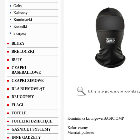
Golfy
Kalesony
Kominiarki
Koszulki
Skarpety
BLUZY
BRELOCZKI
BUTY
CZAPKI
BASEBALLOWE
CZAPKI ZIMOWE
DLA NIEMOWLĄT
DŁUGOPISY
FLAGI
FOTELE
Kominiarka kartingowa BASIC OMP
FOTELIKI DZIECIĘCE
Kolor: czarny
GAŚNICE I SYSTEMY
Materiał: poliester
INNE GADŻETY