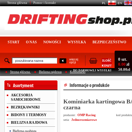
Strona główna
Pomoc i kontakt
START
O NAS
NOWOŚCI
WYSYŁKA
BEZPIECZEŃSTWO
0 szt.
więcej
opcji
0.00
zł
50.00zł
DO DARMOWEJ WYSYŁKI
Strona główna
Bielizna rajdowa
Kominiarki
AKCESORIA
SAMOCHODOWE
Kominiarka kartingowa 
czarna
BEZRĘKAWNIKI
BIDONY I TERMOSY
OMP Racing
producent:
kod produkt
Jednorozmiarowe
seria:
BIELIZNA RAJDOWA
Bielizna osobista