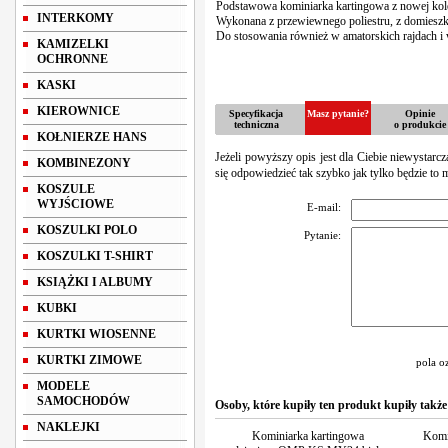
Podstawowa kominiarka kartingowa z nowej ko
INTERKOMY
Wykonana z przewiewnego poliestru, z domieszk
Do stosowania również w amatorskich rajdach 
KAMIZELKI
OCHRONNE
KASKI
KIEROWNICE
Specyfikacja
Masz pytanie?
Opinie
techniczna
o produkcie
KOŁNIERZE HANS
Jeżeli powyższy opis jest dla Ciebie niewystarc
KOMBINEZONY
się odpowiedzieć tak szybko jak tylko będzie to 
KOSZULE
WYJŚCIOWE
E-mail:
KOSZULKI POLO
Pytanie:
KOSZULKI T-SHIRT
KSIĄŻKI I ALBUMY
KUBKI
KURTKI WIOSENNE
KURTKI ZIMOWE
pola o
MODELE
SAMOCHODÓW
Osoby, które kupiły ten produkt kupiły także
NAKLEJKI
Kominiarka kartingowa
Komi