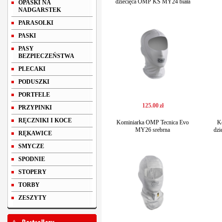
dziecięca OMP KS MY24 biała
OPASKI NA
NADGARSTEK
PARASOLKI
PASKI
PASY
BEZPIECZEŃSTWA
PLECAKI
PODUSZKI
PORTFELE
125
.
00
zł
PRZYPINKI
RĘCZNIKI I KOCE
Kominiarka OMP Tecnica Evo
K
MY26 srebrna
dz
RĘKAWICE
SMYCZE
SPODNIE
STOPERY
TORBY
ZESZYTY