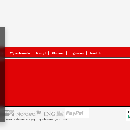
acja
Wyszukiwarka
Koszyk
Ulubione
Regulamin
Kontakt
astrzeżone stanowią wyłączną własność tych firm.