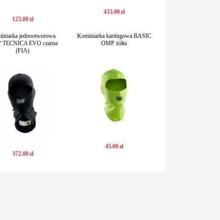
433
.
00
zł
125
.
00
zł
iniarka jednootworowa
Kominiarka kartingowa BASIC
 TECNICA EVO czarna
OMP żółta
(FIA)
45
.
00
zł
372
.
00
zł