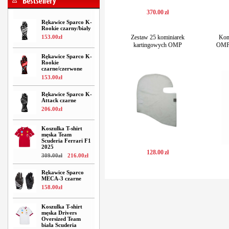
370
.
00
zł
Rękawice Sparco K-
Rookie czarny/biały
153
.
00
zł
Zestaw 25 kominiarek
Kom
kartingowych OMP
OMP
Rękawice Sparco K-
Rookie
czarne/czerwone
153
.
00
zł
Rękawice Sparco K-
Attack czarne
206
.
00
zł
Koszulka T-shirt
męska Team
Scuderia Ferrari F1
2025
128
.
00
zł
309
.
00
zł
216
.
00
zł
Rękawice Sparco
MECA-3 czarne
158
.
00
zł
Koszulka T-shirt
męska Drivers
Oversized Team
biała Scuderia