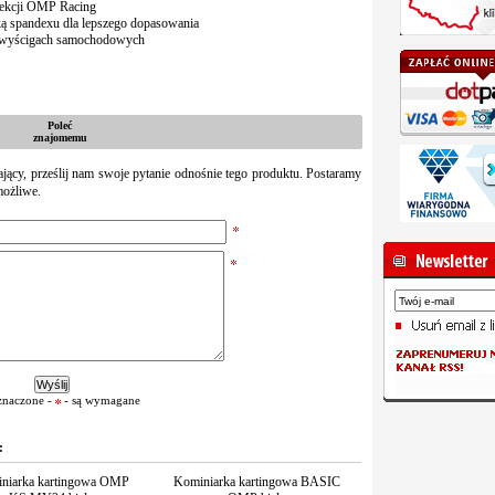
lekcji OMP Racing
ą spandexu dla lepszego dopasowania
i wyścigach samochodowych
Poleć
znajomemu
zający, prześlij nam swoje pytanie odnośnie tego produktu. Postaramy
możliwe.
znaczone -
- są wymagane
:
niarka kartingowa OMP
Kominiarka kartingowa BASIC